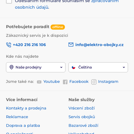
Odesláním formuláře souhlasím se
zpracováním
osobních údajů
.
Potřebujete poradit
offline
Zákaznický servis je k dispozici
+420 216 216 106
info@elektro-obojky.cz
Kde nás najdete
Naše prodejny
Čeština
Jsme také na:
Youtube
Facebook
Instagram
Více informací
Naše služby
Kontakty a prodejna
Vrácení zboží
Reklamace
Servis obojků
Doprava a platba
Bazarové zboží
O společnosti
Velkoobchod