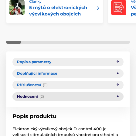
Články
Věd
5 mýtů o elektronických
V
výcvikových obojcích
pe
Popis a parametry
Doplňující informace
Příslušenství
(11)
Hodnocení
(2)
Popis produktu
Elektronický výcvikový obojek D-control 400 je
velikostí stimulačních impulsů vhodný pro střední a