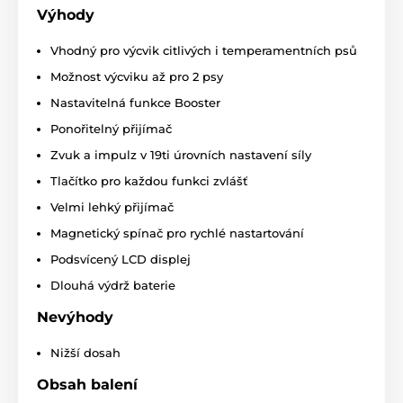
Výhody
Vodotěsnost
Vhodný pro výcvik citlivých i temperamentních psů
Přijímač obojku je dodáván s plně
ponořitelným přijímačem
. Je tak ideální
Možnost výcviku až pro 2 psy
volbou pro trénink ve vodě nebo
Nastavitelná funkce Booster
extrémních podmínkách (les, bahno) nebo v blízkosti
vody. Vysílačka má základní ochranu proti vodě.
Ponořitelný přijímač
Zvuk a impulz v 19ti úrovních nastavení síly
Počet psů
Tlačítko pro každou funkci zvlášť
Při dokoupení jednoho přijímače lze s
Velmi lehký přijímač
výcvikovým obojkem Dogtrace D-Control
400 trénovat
až 2 psy zároveň
, pomocí
Magnetický spínač pro rychlé nastartování
jedné vysílačky.
Podsvícený LCD displej
Displej
Dlouhá výdrž baterie
Vysílačka má zabudovaný
LCD
Nevýhody
podsvícený displej
s indikací úrovně
impulzu, zvoleného psa a stavu baterie.
Nižší dosah
Přední panel je osazen tlačítky pro ovládání
jednotlivých funkcí.
Obsah balení