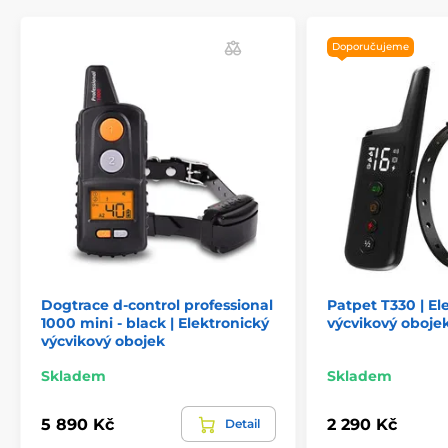
Doporučujeme
Dogtrace d‑control professional
Patpet T330 | El
1000 mini - black | Elektronický
výcvikový oboje
výcvikový obojek
Skladem
Skladem
5 890 Kč
2 290 Kč
Detail