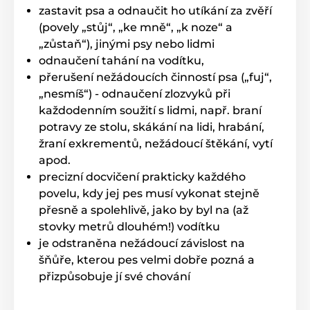
zastavit psa a odnaučit ho utíkání za zvěří
(povely „stůj“, „ke mně“, „k noze“ a
„zůstaň“), jinými psy nebo lidmi
odnaučení tahání na vodítku,
přerušení nežádoucích činností psa („fuj“,
„nesmíš“) - odnaučení zlozvyků při
každodenním soužití s lidmi, např. braní
potravy ze stolu, skákání na lidi, hrabání,
žraní exkrementů, nežádoucí štěkání, vytí
apod.
precizní docvičení prakticky každého
povelu, kdy jej pes musí vykonat stejně
přesně a spolehlivě, jako by byl na (až
stovky metrů dlouhém!) vodítku
je odstraněna nežádoucí závislost na
šňůře, kterou pes velmi dobře pozná a
přizpůsobuje jí své chování