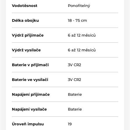
přijímače.
Nespornou výhodou zařízení je i vysoká
Vodotěsnost
Ponořitelný
výdrž baterií až 6 - 12 měsíců
. Pro jistotu vám stav
baterií signalizuje
světelná kontrolka.
Délka obojku
18 - 75 cm
Výdrž přijímače
6 až 12 měsíců
Výdrž vysílače
6 až 12 měsíců
Baterie v přijímači
3V CR2
Baterie ve vysílači
3V CR2
Napájení přijímače
Baterie
Napájení vysílače
Baterie
Typ korekce
Úroveň impulsu
19
Model D-Control 400 nabízí
2 typy