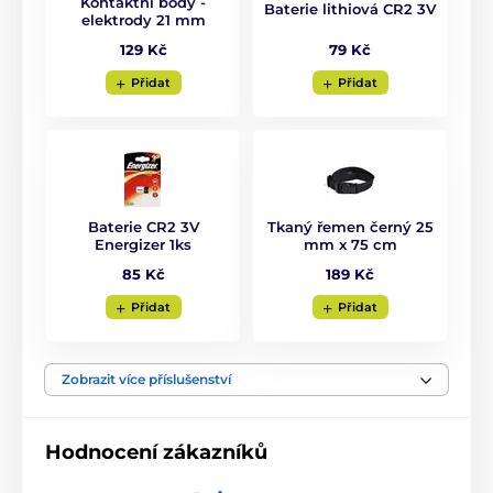
Kontaktní body -
Baterie lithiová CR2 3V
elektrody 21 mm
Elektrické
Zvukové
Ponořitelné
79 Kč
129 Kč
Pro střední psy
Pro velké psy
Přidat
Přidat
Pro největší psy
Pro 2 psy
Baterie CR2 3V
Tkaný řemen černý 25
Energizer 1ks
mm x 75 cm
85 Kč
189 Kč
Přidat
Přidat
Zobrazit více příslušenství
Hodnocení zákazníků