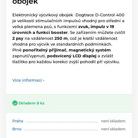
obojek
Elektronický výcvikový obojek Dogtrace D-Control 400
je velikostí stimulačních impulsů vhodný pro střední a
velká plemena psů, s funkcemi
zvuk, impulz v 19
úrovních a funkcí booster
. Se zařízením můžete cvičit
2 psy
na vzdálenost
250 m
, což je kratší vzdálenost
vhodná pro výcvik ve standardních podmínkách.
Plně
ponořitelný přijímač
,
magnetický systém
zapnutí/vypnutí,
podsvícený LCD displej
a zvlášť
tlačítko pro každou korekci zvýší pohodlí při výcviku.
Více informací ›
Skladem 8 ks
Praha
není skladem
Brno
není skladem