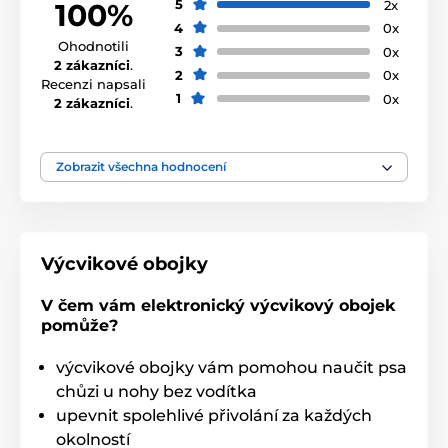
5
2x
100%
4
0x
Ohodnotili
3
0x
2 zákazníci
.
2
0x
Recenzi napsali
1
0x
2 zákazníci
.
Zobrazit všechna hodnocení
Výcvikové obojky
V čem vám elektronický výcvikový obojek
pomůže?
výcvikové obojky vám pomohou naučit psa
chůzi u nohy bez vodítka
upevnit spolehlivé přivolání za každých
okolností