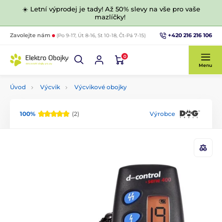
☀️ Letní výprodej je tady! Až 50% slevy na vše pro vaše
mazlíčky!
+420 216 216 106
Zavolejte nám
(Po 9-17, Út 8-16, St 10-18, Čt-Pá 7-15)
0
Menu
Úvod
Výcvik
Výcvikové obojky
100%
(2)
Výrobce