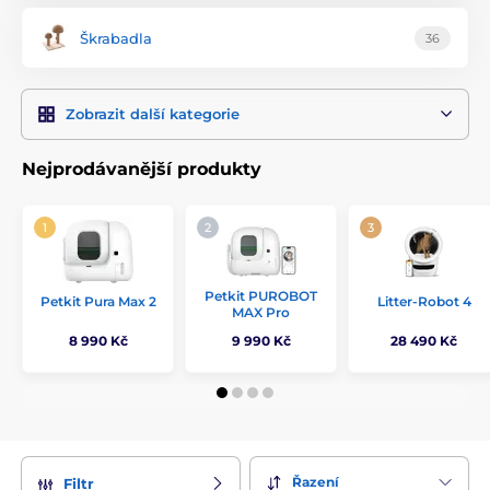
důrazem na kvalitu, bezpečnost a pohodlí – aby vaše kočka
měla vše, co potřebuje, a vy jistotu, že vybíráte správně.
Škrabadla
36
Zobrazit další kategorie
Nejprodávanější produkty
Petkit PUROBOT
Petkit Pura Max 2
Litter-Robot 4
MAX Pro
8 990 Kč
9 990 Kč
28 490 Kč
Řazení
Filtr