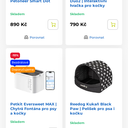
Petoneer Smart Dot
Duo2 | Interaktivní
hračka pro kočky
Skladem
Skladem
890 Kč
790 Kč
Porovnat
Porovnat
-10%
Bezdrátové
Doporučujeme
Petkit Eversweet MAX |
Reedog Kukaň Black
Chytrá Fontána pro psy
Paw | Pelíšek pro psa i
a kočky
kočku
Skladem
Skladem