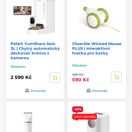
Petkit YumShare Solo
Cheerble Wicked Mouse
3L | Chytrý automatický
PLUS | Interaktivní
dávkovač krmiva s
hračka pro kočky
kamerou
Skladem
Skladem
989 Kč
2 590 Kč
590 Kč
Porovnat
Porovnat
-40%
Letní výprodej