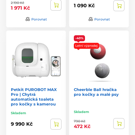
2 190 Kč
1 090 Kč
1 971 Kč
Porovnat
Porovnat
-40%
Letní výprodej
Petkit PUROBOT MAX
Cheerble Ball hračka
Pro | Chytrá
pro kočky a malé psy
automatická toaleta
pro kočky s kamerou
Skladem
Skladem
790 Kč
9 990 Kč
472 Kč