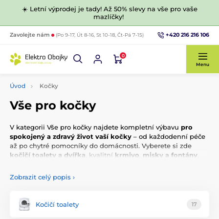
☀️ Letní výprodej je tady! Až 50% slevy na vše pro vaše
mazlíčky!
+420 216 216 106
Zavolejte nám
(Po 9-17, Út 8-16, St 10-18, Čt-Pá 7-15)
0
Menu
Úvod
Kočky
Vše pro kočky
V kategorii Vše pro kočky najdete kompletní výbavu
pro
spokojený a zdravý život vaší kočky
– od každodenní péče
až po chytré pomocníky do domácnosti. Vyberete si zde
kočičí toalety a dvířka
, kvalitní
krmivo
,
misky a fontány
,
pohodlné
pelíšky
, zábavné
hračky
i odolná
škrabadla a
kočičí stromy
. Nechybí ani
postroje a kšíry
,
GPS a
Zobrazit celý popis
›
výcvikové obojky
,
smart kamery
pro kontrolu na dálku
nebo
elektronické ohradníky
pro bezpečný pohyb venku.
Samozřejmostí je také
kosmetika a péče
, která pomůže
Kočičí toalety
17
udržet srst i pokožku v perfektní kondici. Vše vybíráme s