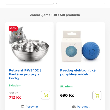
Zobrazujeme 1-18 z 501 produktů
-20%
Petwant PWS 102 |
Reedog elektronický
Fontána pro psy a
pohyblivý míček
kočky
Skladem
Skladem
890 Kč
690 Kč
712 Kč
Porovnat
Porovnat