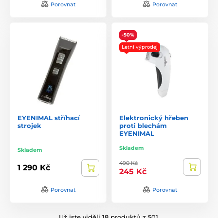
Porovnat
Porovnat
-50%
Letní výprodej
EYENIMAL stříhací
Elektronický hřeben
strojek
proti blechám
EYENIMAL
Skladem
Skladem
490 Kč
1 290 Kč
245 Kč
Porovnat
Porovnat
Už jste viděli 18 produktů z 501.