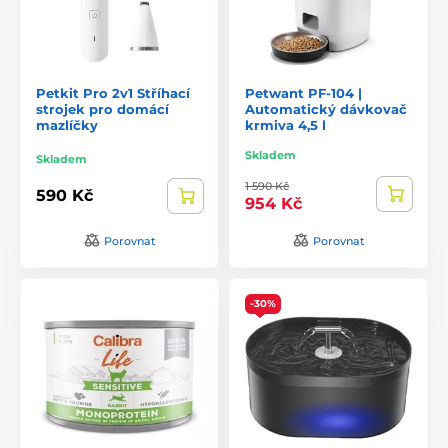
Petkit Pro 2v1 Stříhací
Petwant PF-104 |
strojek pro domácí
Automatický dávkovač
mazlíčky
krmiva 4,5 l
Skladem
Skladem
1 590 Kč
590 Kč
954 Kč
Porovnat
Porovnat
-30%