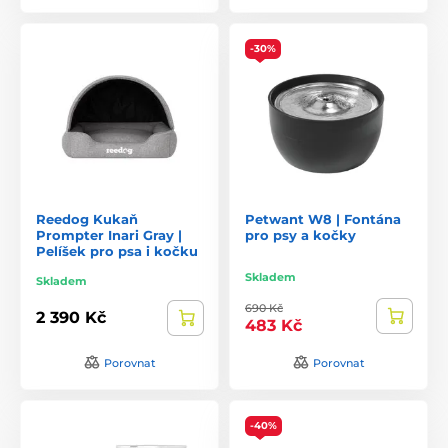
-30%
Reedog Kukaň
Petwant W8 | Fontána
Prompter Inari Gray |
pro psy a kočky
Pelíšek pro psa i kočku
Skladem
Skladem
690 Kč
2 390 Kč
483 Kč
Porovnat
Porovnat
-40%