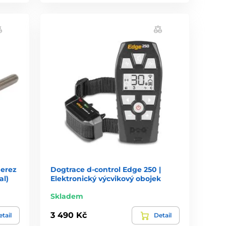
nerez
Dogtrace d-control Edge 250 |
al)
Elektronický výcvikový obojek
Skladem
3 490 Kč
tail
Detail