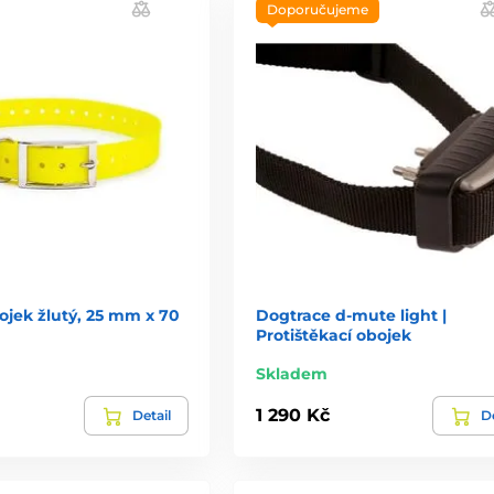
Doporučujeme
ojek žlutý, 25 mm x 70
Dogtrace d-mute light |
Protištěkací obojek
Skladem
1 290 Kč
Detail
De