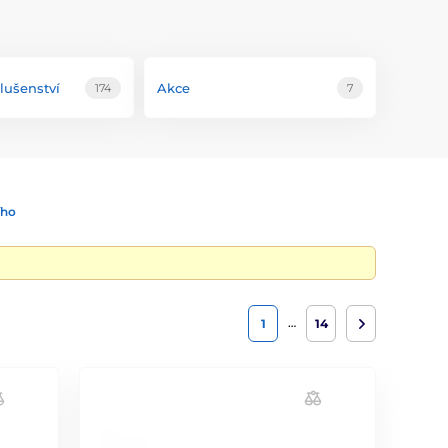
slušenství
Akce
174
7
ího
…
1
14