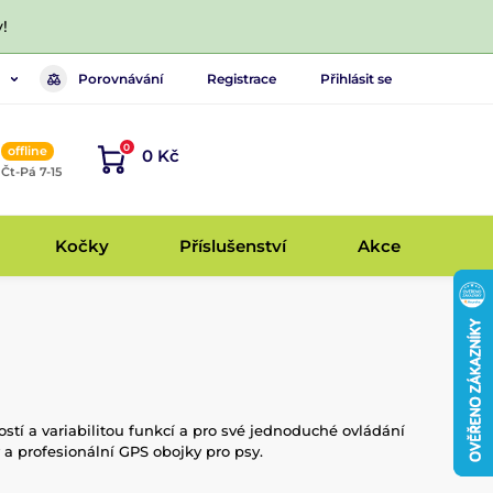
!
Porovnávání
Registrace
Přihlásit se
0
offline
0 Kč
, Čt-Pá 7-15
Kočky
Příslušenství
Akce
ostí a variabilitou funkcí a pro své jednoduché ovládání
y a profesionální GPS obojky pro psy.