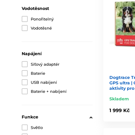
Vodotěsnost
Ponořitelný
Vodotěsné
Napájení
Síťový adaptér
Baterie
Dogtrace T
USB nabíjení
GPS ultra |
aktivity pro
Baterie + nabíjení
Skladem
1 999 Kč
Funkce
Světlo