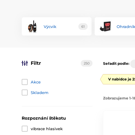
Výcvik
Ohradní
61
Filtr
250
Seřadit podle:
V nabídce je 
Akce
Skladem
Zobrazujeme 1-1
Rozpoznání štěkotu
vibrace hlasivek