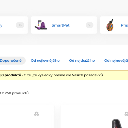
ky
SmartPet
Pří
13
9
Doporučené
Od nejlevnějšího
Od nejdražšího
Od nejnovějš
250 produktů
- filtrujte výsledky přesně dle Vašich požadavků.
8 z 250 produktů