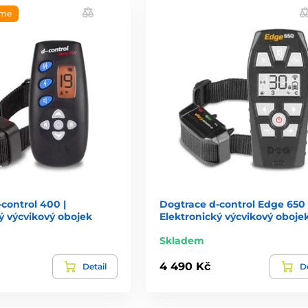
eme
control 400 |
Dogtrace d-control Edge 650 
ý výcvikový obojek
Elektronický výcvikový oboje
Skladem
4 490 Kč
Detail
De