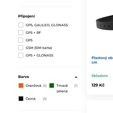
Připojení
GPS, GALILEO, GLONASS
GPS + RF
GPS
GSM (SIM karta)
GPS + GLONASS
Plastový ob
cm
Skladem
Barva
129 Kč
Oranžová
(5)
Tmavě
(1)
zelená
Černá
(5)