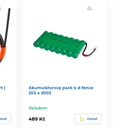
t |
Akumulátorový pack k d-fence
202 a 2002
Skladem
489 Kč
tail
Detail