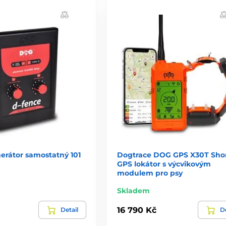
nerátor samostatný 101
Dogtrace DOG GPS X30T Shor
GPS lokátor s výcvikovým
modulem pro psy
Skladem
16 790 Kč
Detail
De