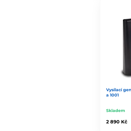
Vysílací ge
a 1001
Skladem
2 890 Kč