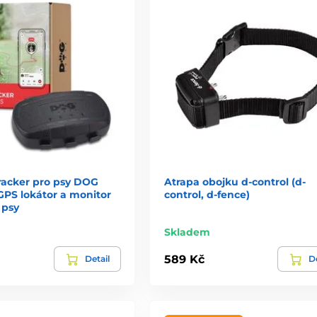
racker pro psy DOG
Atrapa obojku d-control (d-
 GPS lokátor a monitor
control, d-fence)
 psy
Skladem
589 Kč
Detail
De