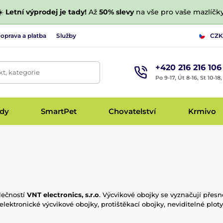
☀️
Letní výprodej je tady!
Až
50% slevy
na vše pro vaše mazlíčky
oprava a platba
Služby
CZK
+420 216 216 106
t, kategorie
Po 9-17, Út 8-16, St 10-18
udy
SmartPet
Chovatelství
Krmivo
lečností
VNT electronics, s.r.o
. Výcvikové obojky se vyznačují přesn
 elektronické výcvikové obojky, protištěkací obojky, neviditelné plot