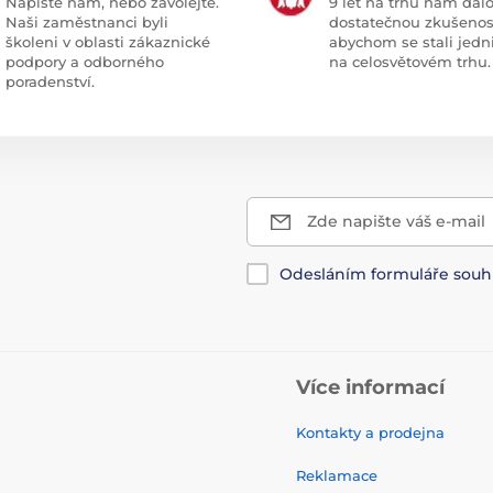
Napište nám, nebo zavolejte.
9 let na trhu nám dal
Naši zaměstnanci byli
dostatečnou zkušenos
školeni v oblasti zákaznické
abychom se stali jedn
podpory a odborného
na celosvětovém trhu.
poradenství.
Zde napište váš e-mail
Odesláním formuláře souh
Více informací
Kontakty a prodejna
Reklamace