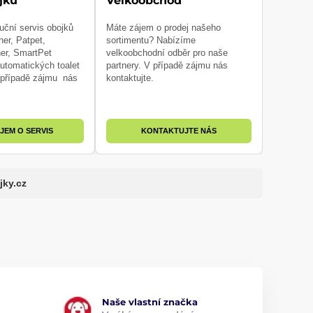
jků
Velkoobchod
uční servis obojků
Máte zájem o prodej našeho
ner, Patpet,
sortimentu? Nabízíme
ner, SmartPet
velkoobchodní odběr pro naše
utomatických toalet
partnery. V případě zájmu nás
V případě zájmu nás
kontaktujte.
JEM O SERVIS
KONTAKTUJTE NÁS
jky.cz
Naše vlastní značka