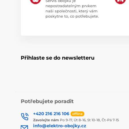
Servis obojků je
nepostradatelným prvkem
naší společnosti, který vám
poskytne to, co potřebujete.
Přihlaste se do newsletteru
Potřebujete poradit
+420 216 216 106
offline
Zavolejte nám
Po 9-17, Út 8-16, St 10-18, Čt-Pá 7-15
info@elektro-obojky.cz