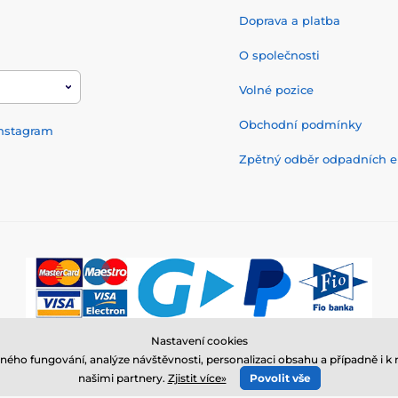
Doprava a platba
O společnosti
Volné pozice
Obchodní podmínky
nstagram
Zpětný odběr odpadních el
Nastavení cookies
© 2026 www.elektro-obojky.cz ⦁ E-shop vytvořila
SIMPLIA.cz
ného fungování, analýze návštěvnosti, personalizaci obsahu a případně i
našimi partnery.
Zjistit více»
Povolit vše