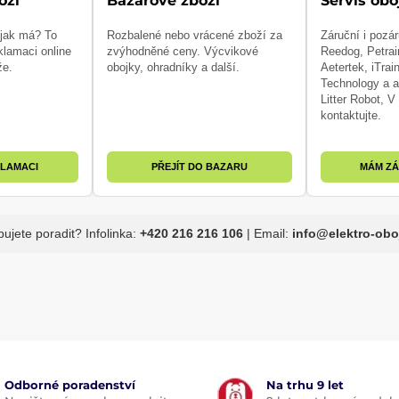
oží
Bazarové zboží
Servis obo
 jak má? To
Rozbalené nebo vrácené zboží za
Záruční i pozár
klamaci online
zvýhodněné ceny. Výcvikové
Reedog, Petrai
že.
obojky, ohradníky a další.
Aetertek, iTrai
Technology a a
Litter Robot, 
kontaktujte.
KLAMACI
PŘEJÍT DO BAZARU
MÁM ZÁ
bujete poradit? Infolinka:
+420 216 216 106
| Email:
info@elektro-obo
Odborné poradenství
Na trhu 9 let