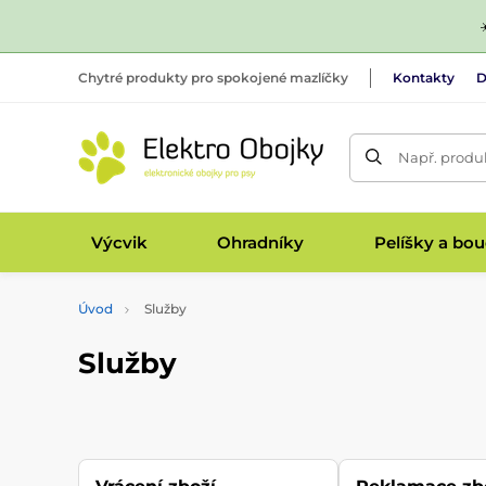
Chytré produkty pro spokojené mazlíčky
Kontakty
D
Např. produk
Výcvik
Ohradníky
Pelíšky a bo
Úvod
Služby
Služby