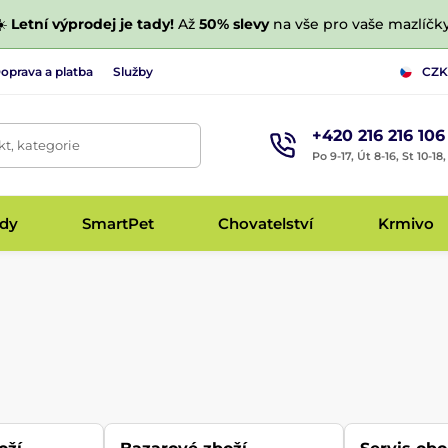
☀️
Letní výprodej je tady!
Až
50% slevy
na vše pro vaše mazlíčky
oprava a platba
Služby
CZK
+420 216 216 106
t, kategorie
Po 9-17, Út 8-16, St 10-18
udy
SmartPet
Chovatelství
Krmivo