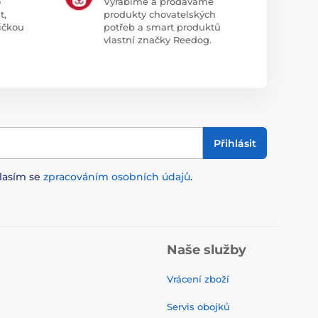
o
Vyrábíme a prodáváme
t,
produkty chovatelských
ičkou
potřeb a smart produktů
vlastní značky Reedog.
Přihlásit
lasím se
zpracováním osobních údajů
.
Naše služby
Vrácení zboží
Servis obojků