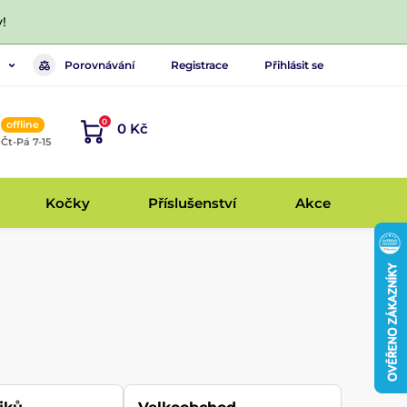
!
Porovnávání
Registrace
Přihlásit se
0
offline
0 Kč
, Čt-Pá 7-15
Kočky
Příslušenství
Akce