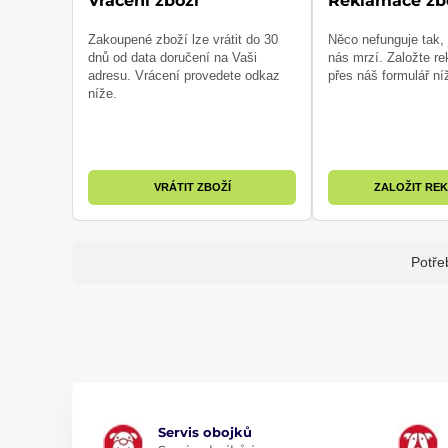
Vrácení zboží
Reklamace zb
Zakoupené zboží lze vrátit do 30
Něco nefunguje tak,
dnů od data doručení na Vaši
nás mrzí. Založte re
adresu. Vrácení provedete odkaz
přes náš formulář ní
níže.
VRÁTIT ZBOŽÍ
ZALOŽIT RE
Potře
Servis obojků