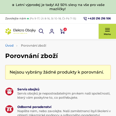
☀️ Letní výprodej je tady! Až 50% slevy na vše pro vaše
mazlíčky!
+420 216 216 106
Zavolejte nám
(Po 9-17, Út 8-16, St 10-18, Čt-Pá 7-15)
0
Menu
Úvod
Porovnání zboží
Porovnání zboží
Nejsou vybrány žádné produkty k porovnání.
Servis obojků
Servis obojků je nepostradatelným prvkem naší společnosti,
který vám poskytne to, co potřebujete.
Odborné poradenství
Napište nám, nebo zavolejte. Naši zaměstnanci byli školeni v
oblasti zákaznické podpory a odborného poradenství.