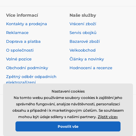
Více informací
Naše služby
Kontakty a prodejna
Vrácení zboží
Reklamace
Servis obojků
Doprava a platba
Bazarové zboží
O společnosti
Velkoobchod
Volné pozice
Články a novinky
Obchodní podmínky
Hodnocení a recenze
Zpětný odběr odpadních
elektrozařízení
Nastavení cookies
Na tomto webu používáme soubory cookies k zajištění jeho
správného fungování, analýze návštěvnosti, personalizaci
obsahu a případně i k marketingovým účelům. Se souhlasem
mohou být údaje sdíleny s našimi partnery.
Zjistit více»
Povolit vše
© 2026 www.elektro-obojky.cz ⦁ E-shop vytvořila
SIMPLIA.cz