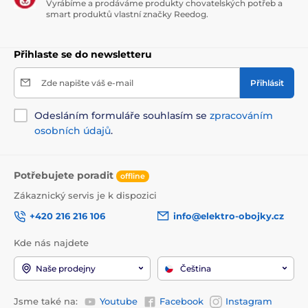
Vyrábíme a prodáváme produkty chovatelských potřeb a
smart produktů vlastní značky Reedog.
Přihlaste se do newsletteru
Zde napište váš e-mail
Přihlásit
Odesláním formuláře souhlasím se
zpracováním
osobních údajů
.
Potřebujete poradit
offline
Zákaznický servis je k dispozici
+420 216 216 106
info@elektro-obojky.cz
Kde nás najdete
Naše prodejny
Čeština
Jsme také na:
Youtube
Facebook
Instagram