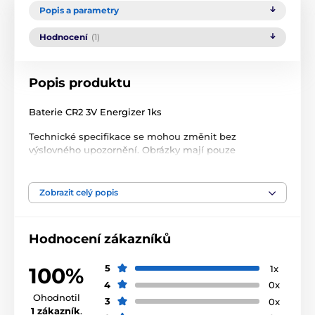
Popis a parametry
Hodnocení
(1)
Popis produktu
Baterie CR2 3V Energizer 1ks
Technické specifikace se mohou změnit bez
výslovného upozornění. Obrázky mají pouze
ilustrativní charakter.
Zobrazit celý popis
Produkt je zařazen v kategoriích
Hodnocení zákazníků
Příslušenství výcvikové obojky
Baterie
Příslušenství protištěkací obojky
Baterie
5
1x
100%
4
0x
Baterie
Ohodnotil
3
0x
1 zákazník
.