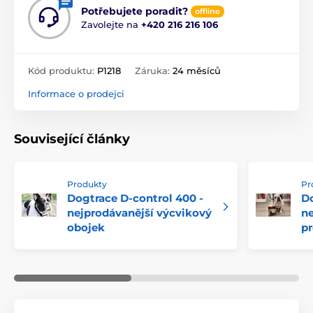
Potřebujete poradit?
offline
Zavolejte na
+420 216 216 106
Kód produktu:
P1218
Záruka:
24 měsíců
Informace o prodejci
Související články
Produkty
Pr
Dogtrace D-control 400 -
Do
nejprodávanější výcvikový
ne
obojek
pr