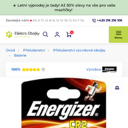
☀️ Letní výprodej je tady! Až 50% slevy na vše pro vaše
mazlíčky!
+420 216 216 106
Zavolejte nám
(Po 9-17, Út 8-16, St 10-18, Čt-Pá 7-15)
0
Menu
Úvod
Příslušenství
Příslušenství výcvikové obojky
Baterie
100%
(1)
Výrobce