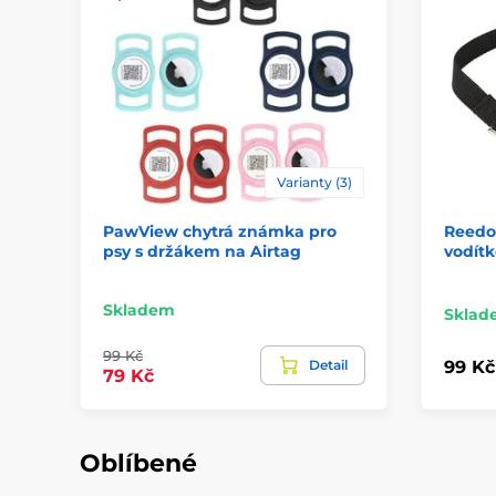
Varianty (3)
PawView chytrá známka pro
Reedog
psy s držákem na Airtag
vodítk
Skladem
Sklad
99 Kč
Detail
99 Kč
79 Kč
Oblíbené