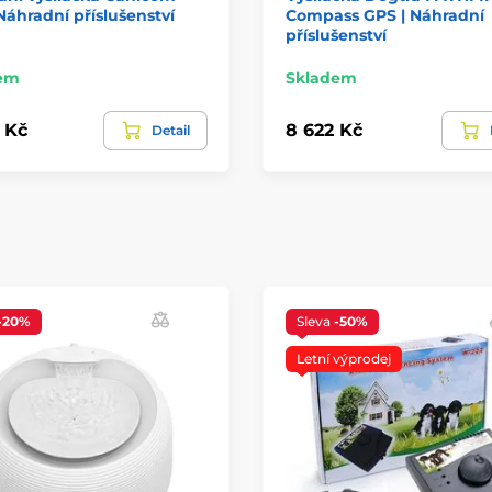
Náhradní příslušenství
Compass GPS | Náhradní
příslušenství
em
Skladem
 Kč
8 622 Kč
Detail
-20%
Sleva
-50%
Letní výprodej