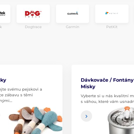
k
Dogtrace
Garmin
PetKit
čky
Dávkovače / Fontány
Misky
jte svému pejskovi a
ce zábavu s těmi
Vyberte si u nás kvalitní m
vnými…
s váhou, které vám usnad