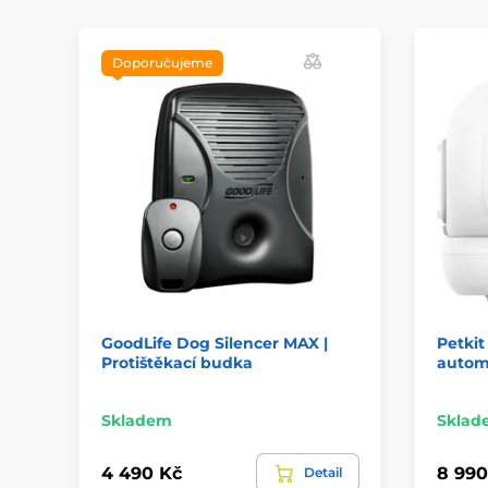
Doporučujeme
GoodLife Dog Silencer MAX |
Petkit
Protištěkací budka
automa
Skladem
Sklad
4 490 Kč
8 990
Detail