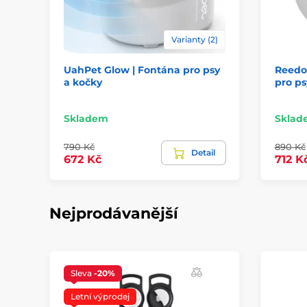
Varianty (2)
UahPet Glow | Fontána pro psy
Reedo
a kočky
pro ps
Skladem
Sklad
790 Kč
890 Kč
Detail
672 Kč
712 K
Nejprodávanější
Sleva
-20%
Letní výprodej