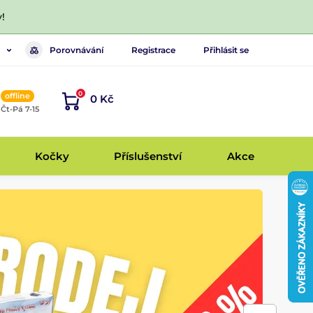
!
Porovnávání
Registrace
Přihlásit se
0
offline
0 Kč
, Čt-Pá 7-15
Kočky
Příslušenství
Akce