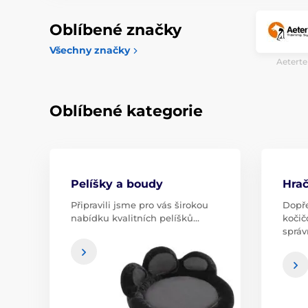
Oblíbené značky
Všechny značky
Aeterte
Oblíbené kategorie
Pelíšky a boudy
Hra
Připravili jsme pro vás širokou
Dopře
nabídku kvalitních pelíšků…
kočič
sprá