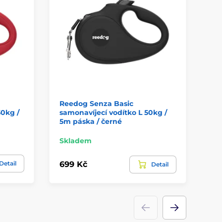
Reedog Senza Basic
Re
50kg /
samonavíjecí vodítko L 50kg /
sa
5m páska / černé
8m
Skladem
Sk
Detail
699 Kč
74
Detail