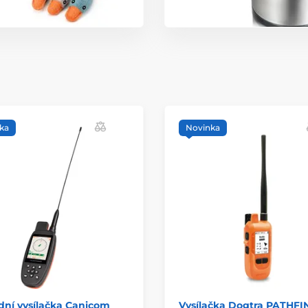
ka
Novinka
dní vysílačka Canicom
Vysílačka Dogtra PATHF