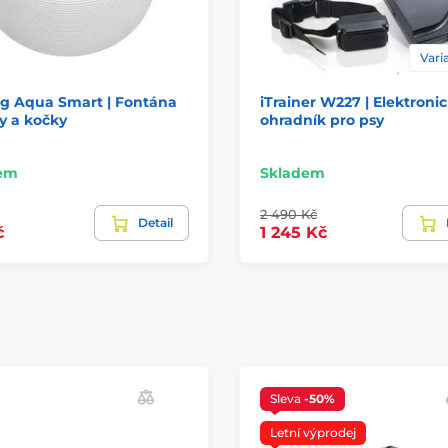
Varia
g Aqua Smart | Fontána
iTrainer W227 | Elektroni
y a kočky
ohradník pro psy
em
Skladem
2 490 Kč
Detail
č
1 245 Kč
Sleva
-50%
Letní výprodej