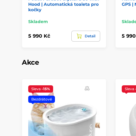
Hood | Automatická toaleta pro
GPS | 
kočky
Skladem
Sklad
5 990 Kč
5 990
Detail
Akce
Sleva
-15%
Sleva
Bezdrátové