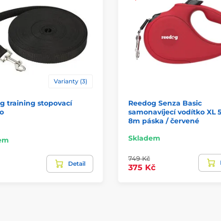
Varianty (3)
 training stopovací
Reedog Senza Basic
o
samonavíjecí vodítko XL 
8m páska / červené
Skladem
em
749 Kč
Detail
375 Kč