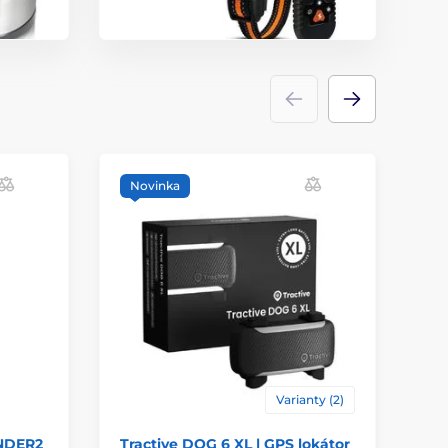
Novinka
N
Varianty (2)
INDER2
Tractive DOG 6 XL | GPS lokátor
Ná