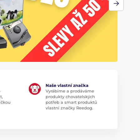
Naše vlastní značka
o
Vyrábíme a prodáváme
t,
produkty chovatelských
ičkou
potřeb a smart produktů
vlastní značky Reedog.