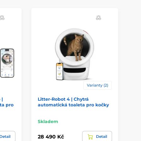
Varianty (2)
 |
Litter-Robot 4 | Chytrá
Pa
ta pro
automatická toaleta pro kočky
oh
pr
Skladem
Sk
28 490 Kč
2 
Detail
Detail