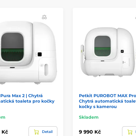
 Pura Max 2 | Chytrá
Petkit PUROBOT MAX Pro
tická toaleta pro kočky
Chytrá automatická toale
kočky s kamerou
em
Skladem
 Kč
9 990 Kč
Detail