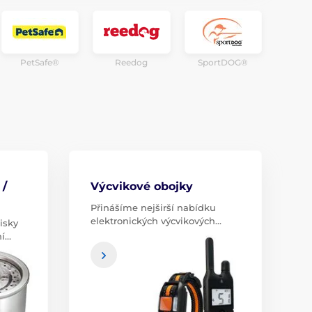
PetSafe®
Reedog
SportDOG®
 /
Výcvikové obojky
Přinášíme nejširší nabídku
elektronických výcvikových…
isky
ní…