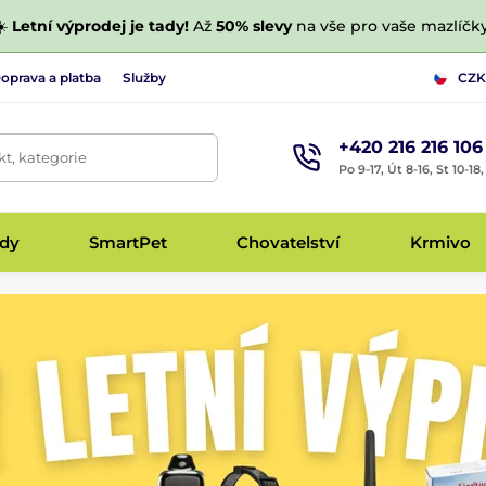
☀️
Letní výprodej je tady!
Až
50% slevy
na vše pro vaše mazlíčky
oprava a platba
Služby
CZK
+420 216 216 106
t, kategorie
Po 9-17, Út 8-16, St 10-18
udy
SmartPet
Chovatelství
Krmivo