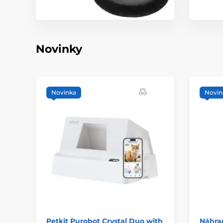
Novinky
Novinka
Novin
Petkit Purobot Crystal Duo with
Náhra