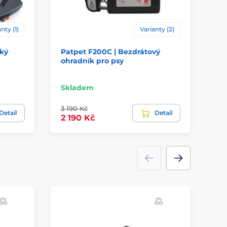
nty (1)
Varianty (2)
cký
Patpet F200C | Bezdrátový
Re
ohradník pro psy
gu
Skladem
Sk
3 190 Kč
29 
Detail
Detail
2 190 Kč
19