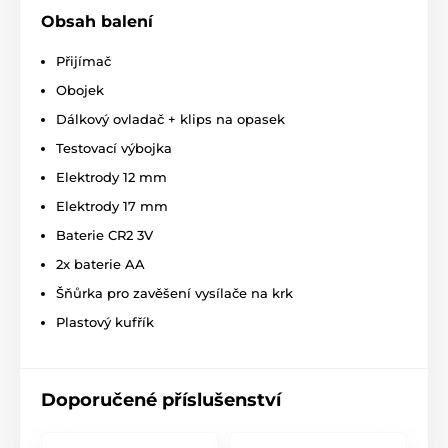
Stav baterie ukazuje LED indikátor na přijímači.
Obsah balení
Vodotěsnost
Přijímač
Přijímač obojku je dodáván s plně
Obojek
ponořitelným přijímačem
. Je tak ideální
Dálkový ovladač + klips na opasek
volbou pro trénink ve vodě nebo
extrémních podmínkách (les, bahno) nebo v blízkosti
Testovací výbojka
vody. Vysílačka má základní ochranu proti vodě.
Elektrody 12 mm
Počet psů
Elektrody 17 mm
Při dokoupení jednoho přijímače lze
Baterie CR2 3V
trénovat až 2 psy zároveň, pomocí jedné
2x baterie AA
vysílačky.
Šňůrka pro zavěšení vysílače na krk
Displej
Plastový kufřík
Vysílačka má zabudovaný
LCD
podsvícený displej s indikací úrovně
impulzu, zvoleného psa a stavu baterie
.
Přední panel je osazen tlačítky pro ovládání
Doporučené příslušenství
jednotlivých funkcí.
Délka obojku