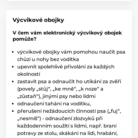
Elektrické
Zvukové
Ponořitelné
Pro malé psy
Pro střední psy
Výcvikové obojky
Pro 2 psy
V čem vám elektronický výcvikový obojek
pomůže?
výcvikové obojky vám pomohou naučit psa
chůzi u nohy bez vodítka
upevnit spolehlivé přivolání za každých
okolností
zastavit psa a odnaučit ho utíkání za zvěří
(povely „stůj“, „ke mně“, „k noze“ a
„zůstaň“), jinými psy nebo lidmi
odnaučení tahání na vodítku,
přerušení nežádoucích činností psa („fuj“,
„nesmíš“) - odnaučení zlozvyků při
každodenním soužití s lidmi, např. braní
potravy ze stolu, skákání na lidi, hrabání,