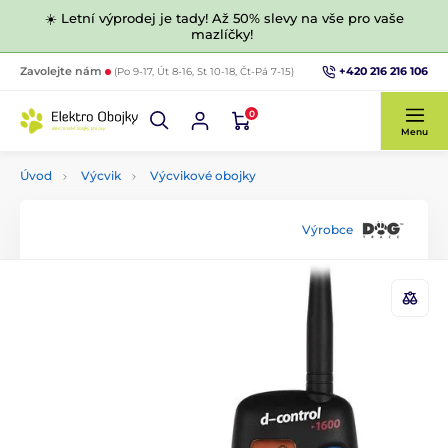
☀️ Letní výprodej je tady! Až 50% slevy na vše pro vaše
mazlíčky!
+420 216 216 106
Zavolejte nám
(Po 9-17, Út 8-16, St 10-18, Čt-Pá 7-15)
0
Menu
Úvod
Výcvik
Výcvikové obojky
Výrobce