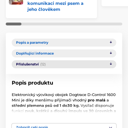
komunikaci mezi psem a
jeho člověkem
Popis a parametry
Doplňující informace
Příslušenství
(12)
Popis produktu
Elektronický výcvikový obojek Dogtrace D-Control 1600
Mini je díky menšímu přijímači vhodný
pro malá
a
střední plemena psů od 1 do30 kg.
Vysílač disponuje
funkcí
zvuk, krátký a dlouhý impuls ve 30 úrovních a
funkci Booster
, která zaručí pohotovou reakci, jeho
stiskem navýšíte stupeň impulzu až o několik úrovní
výš. Model D-Control 1500 Mini vám pomůže trénovat
Zobrazit celý popis