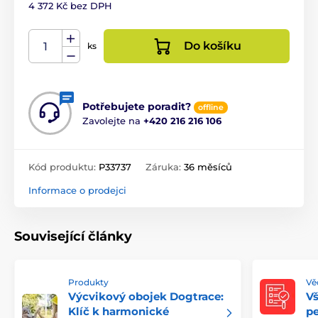
4 372 Kč bez DPH
Do košíku
ks
Potřebujete poradit?
offline
Zavolejte na
+420 216 216 106
Kód produktu:
P33737
Záruka:
36 měsíců
Informace o prodejci
Související články
Produkty
Věd
Výcvikový obojek Dogtrace:
V
Klíč k harmonické
pe