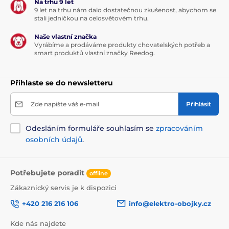
Na trhu 9 let
9 let na trhu nám dalo dostatečnou zkušenost, abychom se
stali jedničkou na celosvětovém trhu.
Naše vlastní značka
Vyrábíme a prodáváme produkty chovatelských potřeb a
smart produktů vlastní značky Reedog.
Přihlaste se do newsletteru
Zde napište váš e-mail
Přihlásit
Odesláním formuláře souhlasím se
zpracováním
osobních údajů
.
Potřebujete poradit
offline
Zákaznický servis je k dispozici
+420 216 216 106
info@elektro-obojky.cz
Kde nás najdete