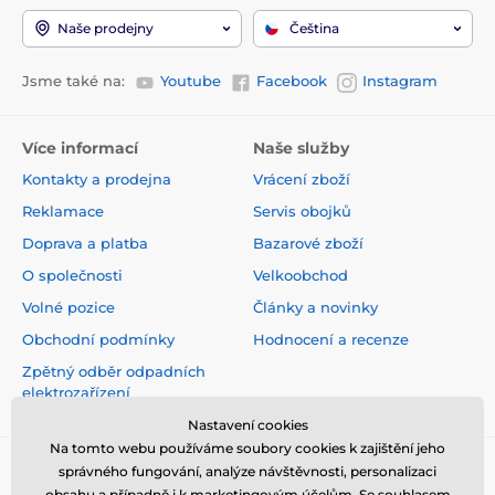
Naše prodejny
Čeština
Jsme také na:
Youtube
Facebook
Instagram
Více informací
Naše služby
Kontakty a prodejna
Vrácení zboží
Reklamace
Servis obojků
Doprava a platba
Bazarové zboží
O společnosti
Velkoobchod
Volné pozice
Články a novinky
Obchodní podmínky
Hodnocení a recenze
Zpětný odběr odpadních
elektrozařízení
Nastavení cookies
Na tomto webu používáme soubory cookies k zajištění jeho
správného fungování, analýze návštěvnosti, personalizaci
obsahu a případně i k marketingovým účelům. Se souhlasem