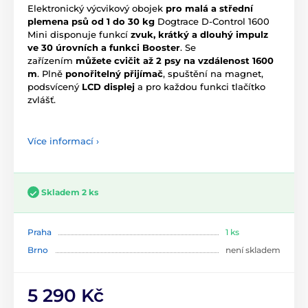
Elektronický výcvikový obojek
pro malá a střední
plemena psů od 1 do 30 kg
Dogtrace D-Control 1600
Mini disponuje funkcí
zvuk, krátký a dlouhý impulz
ve 30 úrovních a funkci Booster
. Se
zařízením
můžete cvičit až 2 psy na vzdálenost 1600
m
. Plně
ponořitelný přijímač
, spuštění na magnet,
podsvícený
LCD displej
a pro každou funkci tlačítko
zvlášť.
Více informací ›
Skladem 2 ks
Praha
1 ks
Brno
není skladem
5 290 Kč