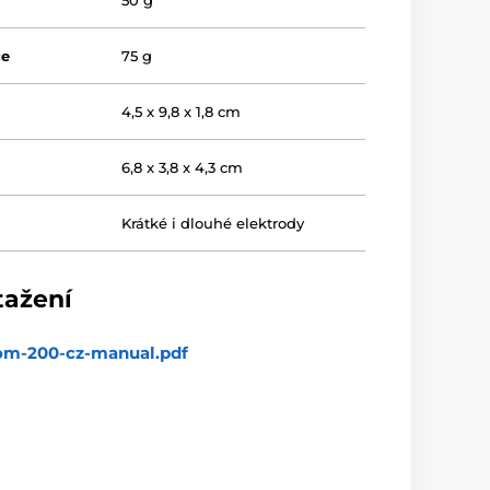
če
75 g
4,5 x 9,8 x 1,8 cm
6,8 x 3,8 x 4,3 cm
Krátké i dlouhé elektrody
tažení
om-200-cz-manual.pdf