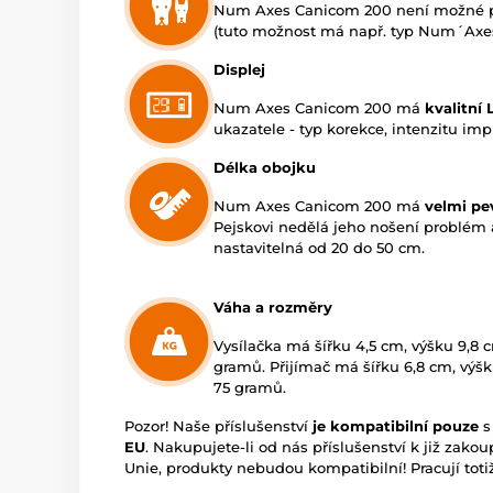
Num Axes Canicom 200 není možné po
(tuto možnost má např. typ Num´Ax
Displej
Num Axes Canicom 200 má
kvalitní 
ukazatele - typ korekce, intenzitu impu
Délka obojku
Num Axes Canicom 200 má
velmi pe
Pejskovi nedělá jeho nošení problém a
nastavitelná od 20 do 50 cm.
Váha a rozměry
Vysílačka má šířku 4,5 cm, výšku 9,8 c
gramů. Přijímač má šířku 6,8 cm, výšk
75 gramů.
Pozor! Naše příslušenství
je kompatibilní pouze
s
EU
. Nakupujete-li od nás příslušenství k již zak
Unie, produkty nebudou kompatibilní! Pracují totiž