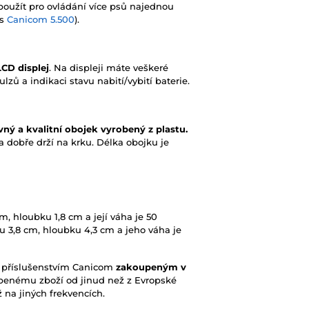
užít pro ovládání více psů najednou
es
Canicom 5.500
).
LCD displej
. Na displeji máte veškeré
lzů a indikaci stavu nabití/vybití baterie.
vný a kvalitní obojek vyrobený z plastu.
 dobře drží na krku. Délka obojku je
m, hloubku 1,8 cm a její váha je 50
u 3,8 cm, hloubku 4,3 cm a jeho váha je
 příslušenstvím Canicom
zakoupeným v
oupenému zboží od jinud než z Evropské
 na jiných frekvencích.