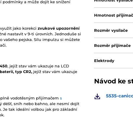
orší podmínky a může dojít ke snížení
Hmotnost přijíma
užít jako korekci
zvukové upozornění
Rozměr vysílače
žné nastavit v 9-ti úrovních. Jednoduše si
ro vašeho pejska. Sílu impulzu si můžete
ači.
Rozměr přijímače
Elektrody
2450
, jejíž stav vám ukazuje na LCD
baterií, typ CR2,
jejíž stav vám ukazuje
Návod ke s
5535-canic
 plně vodotěsným přijímačem
s
ý déšť, sníh nebo bahno, ale nesmí dojít
 Je tak ideální volbou jak pro základní
ek.