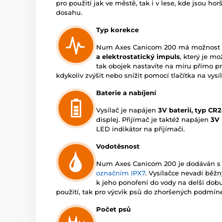
pro použití jak ve městě, tak i v lese, kde jsou h
dosahu.
Typ korekce
Num Axes Canicom 200 má možnost vy
a elektrostatický impuls
, který je mo
tak obojek nastavíte na míru přímo p
kdykoliv zvýšit nebo snížit pomocí tlačítka na vysíl
Baterie a nabíjení
Vysílač je napájen
3V baterií, typ CR
displej. Přijímač je taktéž napájen
3V 
LED indikátor na přijímači.
Vodotěsnost
Num Axes Canicom 200 je dodáván s
označním IPX7
. Vysílačce nevadí běžn
k jeho ponoření do vody na delší dobu.
použití, tak pro výcvik psů do zhoršených podmín
Počet psů