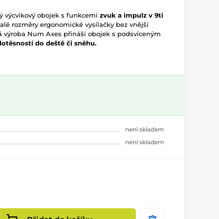
ý výcvikový obojek s funkcemi
zvuk a impulz v 9ti
malé rozměry ergonomické vysílačky bez vnější
ká výroba Num Axes přináší obojek s podsvíceným
dotěsností do deště či sněhu.
není skladem
není skladem