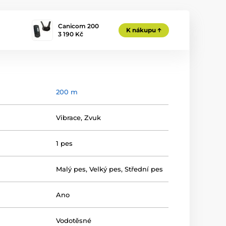
Canicom 200
K nákupu
3 190 Kč
200 m
Vibrace
,
Zvuk
1 pes
Malý pes
,
Velký pes
,
Střední pes
Ano
Vodotěsné