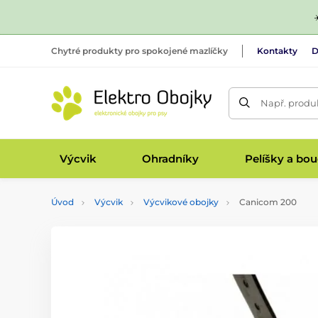
Chytré produkty pro spokojené mazlíčky
Kontakty
D
Např. produk
Výcvik
Ohradníky
Pelíšky a bo
Úvod
Výcvik
Výcvikové obojky
Canicom 200