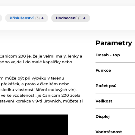
Příslušenství
(3)
Hodnocení
(1)
Parametry
Dosah - top
anicom 200 je, že je velmi malý, lehký a
nadno vejde i do malé kapsičky nebo
Funkce
0m může být při výcviku v terénu
překážek, a proto v členitém nebo
Počet psů
edku vlastností šíření radiových vln).
 velké vzdálenosti, je Canicom 200 zcela
stavení korekce v 9-ti úrovních, můžete si
Velikost
Displej
Vodotěsnost