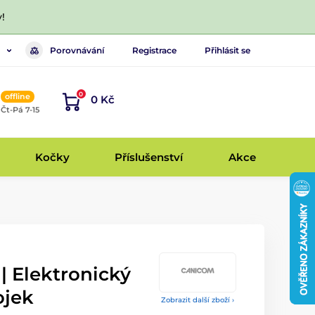
!
Porovnávání
Registrace
Přihlásit se
0
offline
0 Kč
, Čt-Pá 7-15
Kočky
Příslušenství
Akce
| Elektronický
ojek
Zobrazit další zboží ›