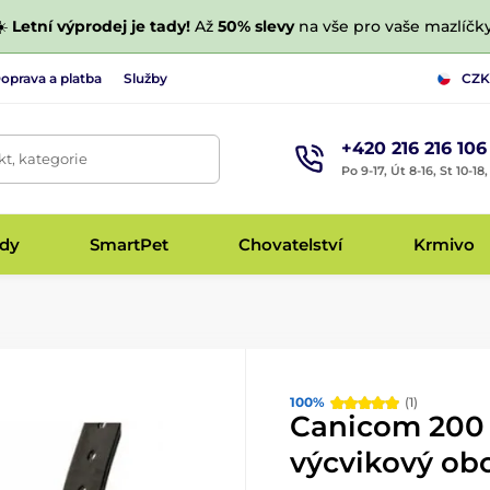
☀️
Letní výprodej je tady!
Až
50% slevy
na vše pro vaše mazlíčky
oprava a platba
Služby
CZK
+420 216 216 106
t, kategorie
Po 9-17, Út 8-16, St 10-18
udy
SmartPet
Chovatelství
Krmivo
100%
(1)
Canicom 200 
výcvikový ob