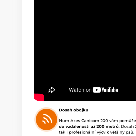
Dosah obojku
Num Axes Canicom 200 vám pomůže tr
do vzdálenosti až 200 metrů
. Dosah 
tak i profesionální výcvik většiny ps