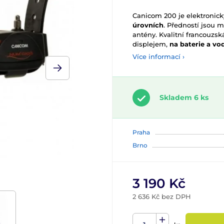
Canicom 200 je elektronick
úrovních
. Předností jsou 
antény. Kvalitní francouzs
displejem,
na baterie a vo
Více informací ›
Skladem 6 ks
Praha
Brno
3 190 Kč
2 636 Kč bez DPH