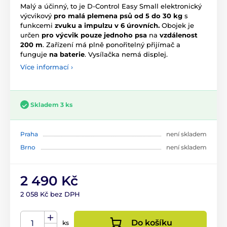
Malý a účinný, to je D-Control Easy Small elektronický
výcvikový
pro malá plemena psů od 5 do 30 kg
s
funkcemi
zvuku a impulzu
v 6 úrovních.
Obojek je
určen
pro výcvik pouze jednoho psa
na
vzdálenost
200 m
. Zařízení má plně ponořitelný přijímač a
funguje
na baterie
. Vysílačka nemá displej.
Více informací ›
Skladem 3 ks
Praha
není skladem
Brno
není skladem
2 490 Kč
2 058 Kč bez DPH
Do košíku
ks