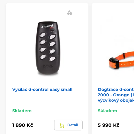
Vysílač d-control easy small
Dogtrace d-contr
2000 - Orange | 
výcvikový oboje
Skladem
Skladem
1 890 Kč
5 990 Kč
Detail