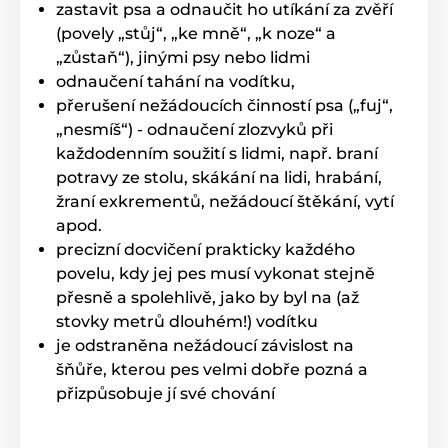
zastavit psa a odnaučit ho utíkání za zvěří
(povely „stůj“, „ke mně“, „k noze“ a
„zůstaň“), jinými psy nebo lidmi
odnaučení tahání na vodítku,
přerušení nežádoucích činností psa („fuj“,
„nesmíš“) - odnaučení zlozvyků při
každodenním soužití s lidmi, např. braní
potravy ze stolu, skákání na lidi, hrabání,
žraní exkrementů, nežádoucí štěkání, vytí
apod.
precizní docvičení prakticky každého
povelu, kdy jej pes musí vykonat stejně
přesně a spolehlivě, jako by byl na (až
stovky metrů dlouhém!) vodítku
je odstraněna nežádoucí závislost na
šňůře, kterou pes velmi dobře pozná a
přizpůsobuje jí své chování