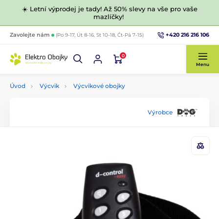
☀️ Letní výprodej je tady! Až 50% slevy na vše pro vaše
mazlíčky!
+420 216 216 106
Zavolejte nám
(Po 9-17, Út 8-16, St 10-18, Čt-Pá 7-15)
0
Menu
Úvod
Výcvik
Výcvikové obojky
Výrobce