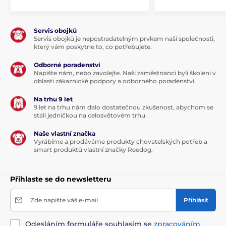
Servis obojků
Servis obojků je nepostradatelným prvkem naší společnosti,
který vám poskytne to, co potřebujete.
Odborné poradenství
Napište nám, nebo zavolejte. Naši zaměstnanci byli školeni v
oblasti zákaznické podpory a odborného poradenství.
Na trhu 9 let
9 let na trhu nám dalo dostatečnou zkušenost, abychom se
stali jedničkou na celosvětovém trhu.
Naše vlastní značka
Vyrábíme a prodáváme produkty chovatelských potřeb a
smart produktů vlastní značky Reedog.
Přihlaste se do newsletteru
Zde napište váš e-mail
Přihlásit
Odesláním formuláře souhlasím se
zpracováním