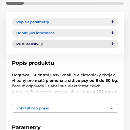
Popis a parametry
Doplňující informace
Příslušenství
(8)
Popis produktu
Dogtrace D-Control Easy Small je elektronický obojek
vhodný pro
malá plemena a citlivé psy od 5 do 30 kg
,
čemuž odpovídá i slabší síla elektrostatických
impulzů. Tento výcvikový obojek má
dosah 200 metrů
vhodný pro trénink k domácím podmínkám
a
disponuje funkcí
zvuk a impulz v 6 úrovních.
Přijímač
obojku je dodáván s plně
ponořitelným přijímačem
.
Zobrazit celý popis
Je tak ideální volbou pro trénink ve vodě nebo
extrémních podmínkách (les, bahno) nebo v blízkosti
vody. Vysílačka má základní ochranu proti vodě.
Parametry