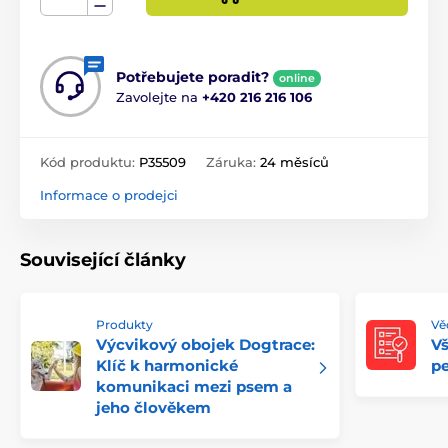
Potřebujete poradit?
online
Zavolejte na
+420 216 216 106
Kód produktu:
P35509
Záruka:
24 měsíců
Informace o prodejci
Související články
Produkty
Věd
Výcvikový obojek Dogtrace:
V
Klíč k harmonické
pe
komunikaci mezi psem a
jeho člověkem