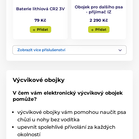
Obojek pro dalšího psa
Baterie lithiová CR2 3V
- přijímač IZ
79 Kč
2 290 Kč
Přidat
Přidat
Zobrazit více příslušenství
Výcvikové obojky
V čem vám elektronický výcvikový obojek
pomůže?
výcvikové obojky vám pomohou naučit psa
chůzi u nohy bez vodítka
upevnit spolehlivé přivolání za každých
okolností