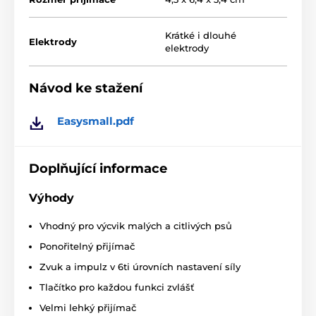
Vodotěsnost
Přijímač obojku je dodáván s plně
Krátké i dlouhé
Elektrody
ponořitelným přijímačem
. Je tak ideální
elektrody
volbou pro trénink ve vodě nebo
extrémních podmínkách (les, bahno) nebo v blízkosti
vody. Vysílačka má základní ochranu proti vodě.
Návod ke stažení
Počet psů
Easysmall.pdf
Obojek je určen pro výcvik
jednoho
pejska.
Doplňující informace
Displej
Vysílačka nedisponuje displejem
, přední
Výhody
panel je osazen tlačítky pro ovládání
jednotlivých funkcí.
Vhodný pro výcvik malých a citlivých psů
Ponořitelný přijímač
Délka obojku
Zvuk a impulz v 6ti úrovních nastavení síly
Řemínek je z tkané textilie a lze ho
nastavit pro
obvod krku 15 až 45 cm.
Tlačítko pro každou funkci zvlášť
Velmi lehký přijímač
Váha a rozměry