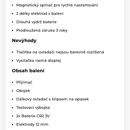
Magnetický spínač pro rychlé nastartování
Vysílačka
má šířku 5,2 cm, výšku 11 cm,
hloubku 2,9 cm a její váha je 61 gramů
2 délky elektrod v balení
(bez baterie).
Přijímač
má šířku 4,3cm,
Dlouhá výdrž baterie
výšku 6,4cm, hloubku 3,4 cm a jeho váha je 56 gramů
(bez baterie).
Prodloužená záruka 3 roky
Technické specifikace se mohou změnit bez
Nevýhody
výslovného upozornění. Obrázky mají pouze
ilustrativní charakter.
Tlačítka na ovladači nejsou barevně rozlišená
Vysílačka nemá displej
Produkt je zařazen v kategoriích
Obsah balení
Přijímač
Výcvikové obojky
0 až 300 metrů
Obojek
Elektrické
Zvukové
Ponořitelné
Dálkový ovladač s klipsem na opasek
Pro malé psy
Pro střední psy
Testovací výbojka
Pro 1 psa
2x Baterie CR2 3V
Elektrody 12 mm