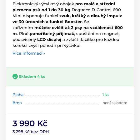
Elektronický výcvikový obojek
pro malá a střední
plemena psů od 1 do 30 kg
Dogtrace D-Control 600
Mini disponuje funkcí
zvuk, krátký a dlouhý impulz
ve 30 úrovních a funkci Booster
. Se
zařízením
můžete cvičit až 2 psy na vzdálenost 600
m
. Plně
ponořitelný přijímač
, spuštění na magnet,
podsvícený
LCD displej
a zvlášť tlačítko pro každou
korekci zvýší pohodlí při výcviku.
Více informací ›
Skladem 4 ks
Praha
1 ks
Brno
není skladem
3 990 Kč
3 298 Kč bez DPH