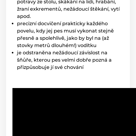
potravy ze stolu, skákání na lidi, hrabání,
Vysílačka
má šířku 5,3 cm, výšku 11,9 cm,
žraní exkrementů, nežádoucí štěkání, vytí
hloubku 2,8 cm (bez antény) a její váha je
apod.
88 gramů.
Přijímač
má šířku 4 cm, výšku
precizní docvičení prakticky každého
6,1 cm, hloubku 3,1 cm a váží 44g.
povelu, kdy jej pes musí vykonat stejně
přesně a spolehlivě, jako by byl na (až
stovky metrů dlouhém!) vodítku
je odstraněna nežádoucí závislost na
Výhody
šňůře, kterou pes velmi dobře pozná a
přizpůsobuje jí své chování
Vhodný pro výcvik citlivých i temperamentních psů
Možnost výcviku až pro 2 psy
Nastavitelná funkce Booster
Dosah až 600 m
Ponořitelný přijímač
Zvuk a impulz v 30ti úrovních nastavení síly
Tlačítko pro každou funkci zvlášť
Velmi lehký přijímač