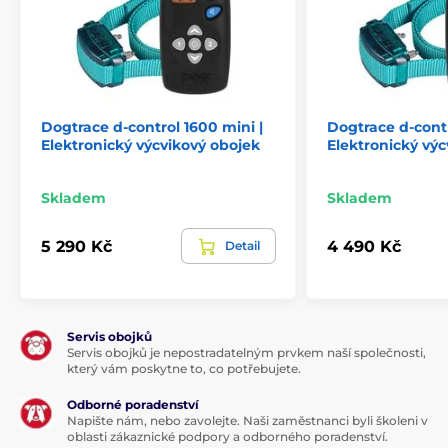
Elektrody 12 mm
Elektrody 17 mm
Šňůrka pro zavěšení vysílače na krk
Návod
Dogtrace d-control 1600 mini |
Dogtrace d-contr
Elektronický výcvikový obojek
Elektronický výc
Technické specifikace se mohou změnit bez
výslovného upozornění. Obrázky mají pouze
ilustrativní charakter.
Skladem
Skladem
5 290 Kč
4 490 Kč
Detail
Produkt je zařazen v kategoriích
Výcvikové obojky
301 až 600 metrů
Servis obojků
Elektrické
Zvukové
Ponořitelné
Servis obojků je nepostradatelným prvkem naší společnosti,
který vám poskytne to, co potřebujete.
Pro malé psy
Pro střední psy
Odborné poradenství
Pro 2 psy
Napište nám, nebo zavolejte. Naši zaměstnanci byli školeni v
oblasti zákaznické podpory a odborného poradenství.