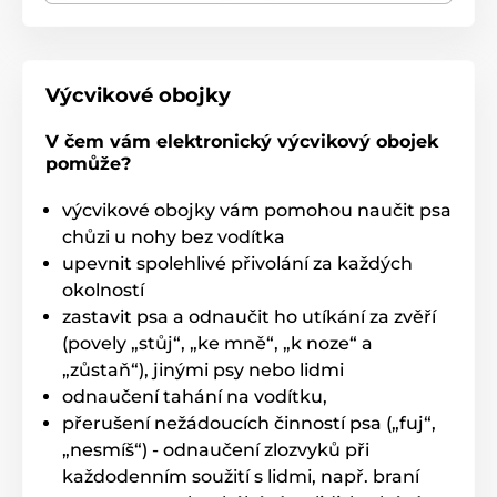
Počet psů
Při dokoupení jednoho přijímače lze s
výcvikovým obojkem Dogtrace D-Control
Výcvikové obojky
600 Mini trénovat
až 2 psy zároveň,
pomocí jedné vysílačky.
V čem vám elektronický výcvikový obojek
Displej
pomůže?
Vysílačka má zabudovaný
LCD
výcvikové obojky vám pomohou naučit psa
podsvícený displej
s
indikací úrovně
chůzi u nohy bez vodítka
impulzu, zvoleného psa a
stavu baterie
.
Přední panel je osazen tlačítky pro ovládání
upevnit spolehlivé přivolání za každých
jednotlivých funkcí.
okolností
zastavit psa a odnaučit ho utíkání za zvěří
Délka obojku
(povely „stůj“, „ke mně“, „k noze“ a
Model D-Control 600 Mini má pevný a
„zůstaň“), jinými psy nebo lidmi
kvalitní obojek
z tkané textilie.
Pejskovi
odnaučení tahání na vodítku,
nedělá jeho nošení problém a dobře drží
na krku. Délka obojku je nastavitelná
přerušení nežádoucích činností psa („fuj“,
od 18 až do 75
cm
.
„nesmíš“) - odnaučení zlozvyků při
každodenním soužití s lidmi, např. braní
Váha a rozměry