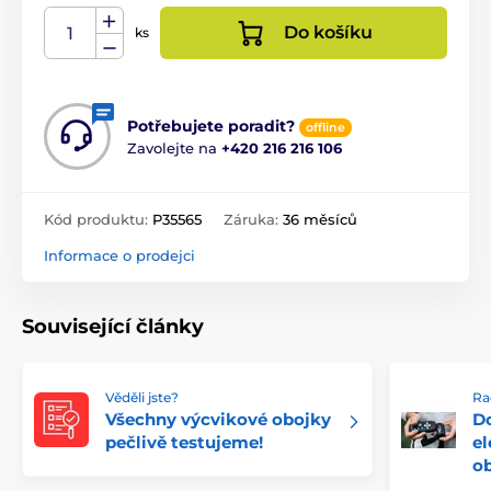
Do košíku
ks
Potřebujete poradit?
offline
Zavolejte na
+420 216 216 106
Kód produktu:
P35565
Záruka:
36 měsíců
Informace o prodejci
Související články
Věděli jste?
Ra
Všechny výcvikové obojky
Do
pečlivě testujeme!
el
o