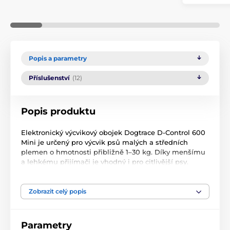
Popis a parametry
Příslušenství
(12)
Popis produktu
Elektronický výcvikový obojek Dogtrace D-Control 600
Mini je určený pro výcvik psů malých a středních
plemen o hmotnosti přibližně 1–30 kg. Díky menšímu
a lehkému přijímači je vhodný i pro citlivější psy.
Obojek nabízí
zvukový signál a stimulační impuls s
nastavitelnou intenzitou v 30 úrovních (0–30)
. Pro
Zobrazit celý popis
rychlou reakci psa je k dispozici také funkce
Booster
,
která okamžitě zvýší úroveň impulsu oproti běžnému
nastavení.
Parametry