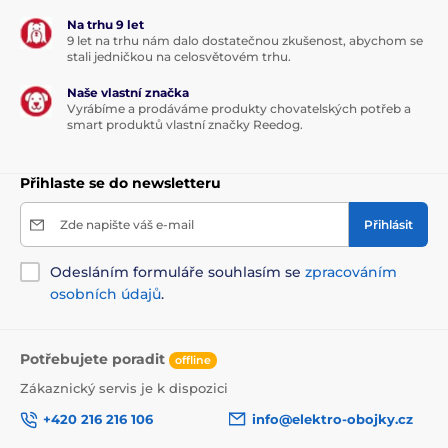
Na trhu 9 let
9 let na trhu nám dalo dostatečnou zkušenost, abychom se
stali jedničkou na celosvětovém trhu.
Naše vlastní značka
Vyrábíme a prodáváme produkty chovatelských potřeb a
smart produktů vlastní značky Reedog.
Přihlaste se do newsletteru
Zde napište váš e-mail
Přihlásit
Odesláním formuláře souhlasím se
zpracováním
osobních údajů
.
Potřebujete poradit
offline
Zákaznický servis je k dispozici
+420 216 216 106
info@elektro-obojky.cz