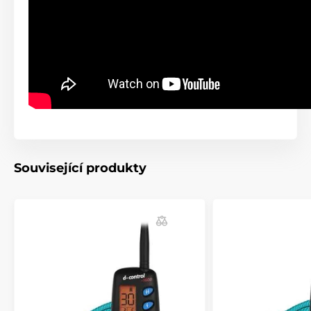
Magnetický spínač pro rychlé nastartování
2 délky elektrod v balení
Dlouhá výdrž baterie
Nevýhody
Pro výcvik 2 psů je nutno dokoupit další přijímač
Související produkty
Obsah balení
Přijímač s tkaným modrým řemenem bez oka (75
cm)
Černá vysílačka s klipsem na opasek
Testovací výbojka
1x baterie CR2 3V
2X baterie AA 1,5V