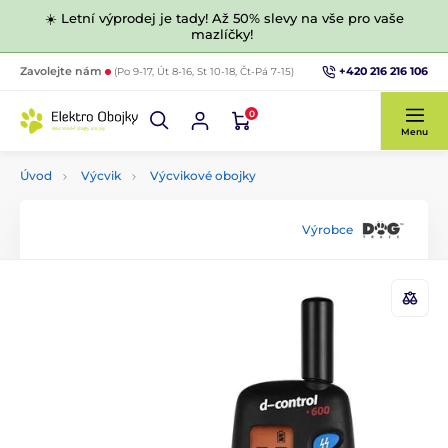
☀️ Letní výprodej je tady! Až 50% slevy na vše pro vaše
mazlíčky!
+420 216 216 106
Zavolejte nám
(Po 9-17, Út 8-16, St 10-18, Čt-Pá 7-15)
0
Menu
Úvod
Výcvik
Výcvikové obojky
Výrobce