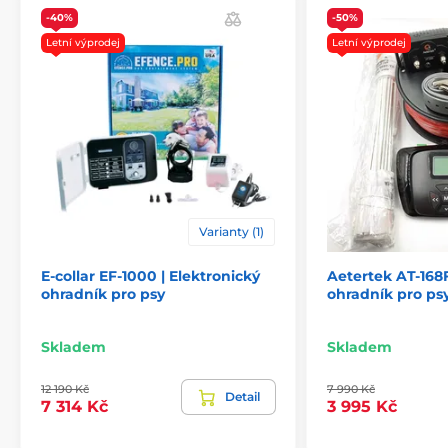
-40%
-50%
Letní výprodej
Letní výprodej
Varianty (1)
E-collar EF-1000 | Elektronický
Aetertek AT-168F
ohradník pro psy
ohradník pro ps
Skladem
Skladem
12 190 Kč
7 990 Kč
Detail
7 314 Kč
3 995 Kč