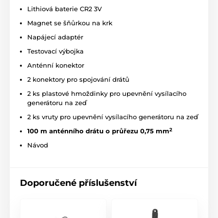
Lithiová baterie CR2 3V
Základna
má šířku 11,9 cm, výšku 4,2 cm a
Magnet se šňůrkou na krk
délka 15,2 cm.
Přijímač
má šířku 4,3 cm,
výšku 6,4 cm a hloubku 3,4 cm a jeho
Napájecí adaptér
váha je
60 gramů (včetně baterie).
Testovací výbojka
Technické specifikace se mohou změnit bez
Anténní konektor
výslovného upozornění. Obrázky mají pouze
ilustrativní charakter.
2 konektory pro spojování drátů
2 ks plastové hmoždinky pro upevnění vysílacího
generátoru na zeď
Produkt je zařazen v kategoriích
2 ks vruty pro upevnění vysílacího generátoru na zeď
Elektronické ohradníky
Pro malé psy
2
100 m anténního drátu o průřezu 0,75 mm
Návod
Pro střední psy
Pro velké psy
Doporučené příslušenství