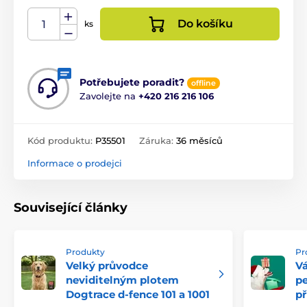
Do košíku
ks
Potřebujete poradit?
offline
Zavolejte na
+420 216 216 106
Kód produktu:
P35501
Záruka:
36 měsíců
Informace o prodejci
Související články
Produkty
Pr
Velký průvodce
Vá
neviditelným plotem
pe
Dogtrace d-fence 101 a 1001
př