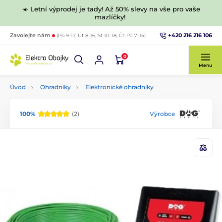
☀️ Letní výprodej je tady! Až 50% slevy na vše pro vaše
mazlíčky!
+420 216 216 106
Zavolejte nám
(Po 9-17, Út 8-16, St 10-18, Čt-Pá 7-15)
0
Menu
Úvod
Ohradníky
Elektronické ohradníky
100%
(2)
Výrobce