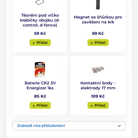
Těsnění pod víčko
Magnet se šňůrkou pro
krabičky obojku (d-
zavěšení na krk
control, d-fence)
69 Kč
59 Kč
Přidat
Přidat
Baterie CR2 3V
Kontaktní body ‑
Energizer 1ks
elektrody 17 mm
85 Kč
109 Kč
Přidat
Přidat
Zobrazit více příslušenství