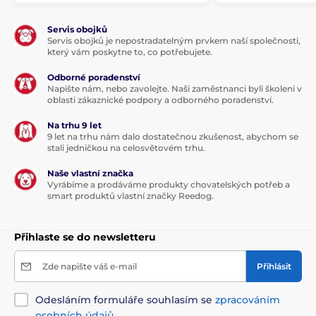
Servis obojků
Servis obojků je nepostradatelným prvkem naší společnosti,
který vám poskytne to, co potřebujete.
Odborné poradenství
Napište nám, nebo zavolejte. Naši zaměstnanci byli školeni v
oblasti zákaznické podpory a odborného poradenství.
Na trhu 9 let
9 let na trhu nám dalo dostatečnou zkušenost, abychom se
stali jedničkou na celosvětovém trhu.
Naše vlastní značka
Vyrábíme a prodáváme produkty chovatelských potřeb a
smart produktů vlastní značky Reedog.
Přihlaste se do newsletteru
Zde napište váš e-mail
Přihlásit
Odesláním formuláře souhlasím se
zpracováním
osobních údajů
.