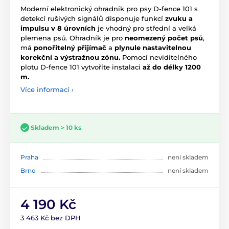
Moderní elektronický ohradník pro psy D-fence 101 s
detekcí rušivých signálů disponuje funkcí
zvuku a
impulsu v 8 úrovních
je vhodný pro střední a velká
plemena psů. Ohradník je pro
neomezený počet psů
,
má
ponořitelný přijímač
a
plynule nastavitelnou
korekční a výstražnou zónu.
Pomocí neviditelného
plotu D-fence 101 vytvoříte instalaci
až do délky 1200
m.
Více informací ›
Skladem > 10 ks
Praha
není skladem
Brno
není skladem
4 190 Kč
3 463 Kč bez DPH