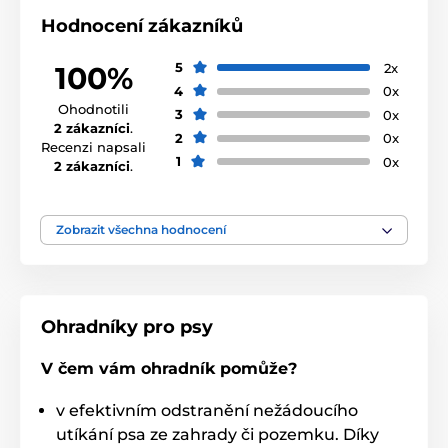
Hodnocení zákazníků
5
2x
100%
4
0x
Ohodnotili
3
0x
2 zákazníci
.
2
0x
Recenzi napsali
1
0x
2 zákazníci
.
Zobrazit všechna hodnocení
Ohradníky pro psy
V čem vám ohradník pomůže?
v efektivním odstranění nežádoucího
utíkání psa ze zahrady či pozemku. Díky