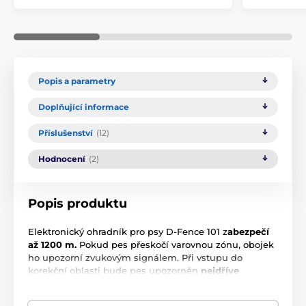
Popis a parametry
Doplňující informace
Příslušenství
(12)
Hodnocení
(2)
Popis produktu
Elektronický ohradník pro psy D-Fence 101 z
abezpečí
až 1200 m.
Pokud pes přeskočí varovnou zónu, obojek
ho upozorní zvukovým signálem. Při vstupu do
korekční oblasti bude pes upozorněn
nejdříve
zvukem, po kterém následuje impulz
v
8mi
úrovních
. Drát můžete zakopat
do země
( max 10 cm),