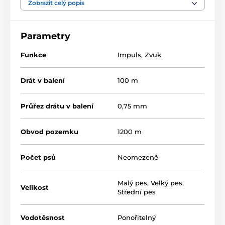
nebo ho vést přes plot či zeď
v maximální výšce 30
Zobrazit celý popis
cm.
Varovnou i
korekční zónu
můžete zároveň
nastavit pro dosah 0-15m. S ohradníkem D-Fence 101
zabezpečíte
libovolný počet psů
s přijímačem na
Parametry
krku. Výhodou modelu D-Fence 101 je bezpochyby
vodotěsný přijímač
, který
vydrží i krátké ponoření.
Funkce
Impuls
,
Zvuk
Unikátní technologické řešení ISIT detekuje
výskyt a
sílu rušivých signálů
jako prevenci narušení funkcí a
chybné instalace.
Drát v balení
100 m
Průřez drátu v balení
0,75 mm
Obvod pozemku
1200 m
Počet psů
Neomezeně
Malý pes
,
Velký pes
,
Velikost
Střední pes
Vodotěsnost
Ponořitelný