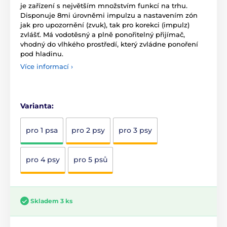
je zařízení s největším množstvím funkcí na trhu.
Disponuje 8mi úrovněmi impulzu a nastavením zón
jak pro upozornění (zvuk), tak pro korekci (impulz)
zvlášť. Má vodotěsný a plně ponořitelný přijímač,
vhodný do vlhkého prostředí, který zvládne ponoření
pod hladinu.
Více informací ›
Varianta:
pro 1 psa
pro 2 psy
pro 3 psy
pro 4 psy
pro 5 psů
Skladem 3 ks