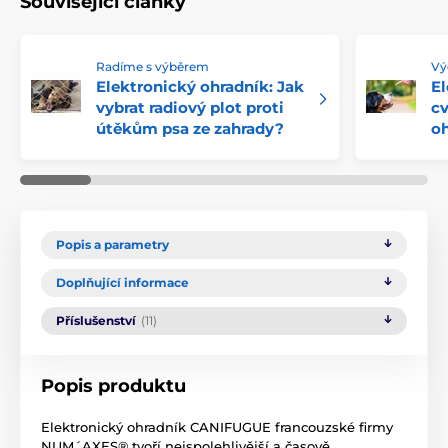
Související články
Radíme s výběrem
Vý
Elektronický ohradník: Jak
El
vybrat radiový plot proti
cv
útěkům psa ze zahrady?
o
Popis a parametry
Doplňující informace
Příslušenství
(11)
Popis produktu
Elektronický ohradník CANIFUGUE francouzské firmy
NUM´AXES® tvoří nejspolehlivější a časově