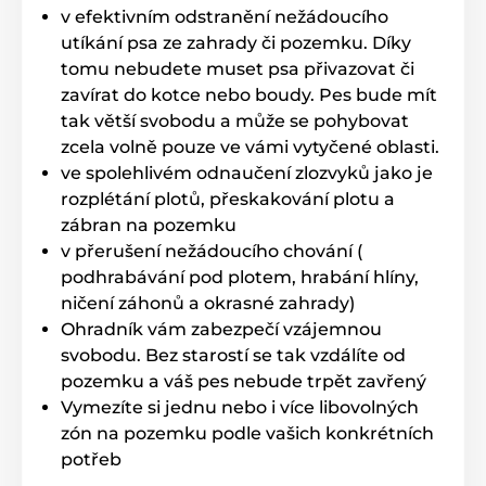
v efektivním odstranění nežádoucího
utíkání psa ze zahrady či pozemku. Díky
tomu nebudete muset psa přivazovat či
zavírat do kotce nebo boudy. Pes bude mít
tak větší svobodu a může se pohybovat
zcela volně pouze ve vámi vytyčené oblasti.
ve spolehlivém odnaučení zlozvyků jako je
rozplétání plotů, přeskakování plotu a
zábran na pozemku
v přerušení nežádoucího chování (
podhrabávání pod plotem, hrabání hlíny,
ničení záhonů a okrasné zahrady)
Ohradník vám zabezpečí vzájemnou
svobodu. Bez starostí se tak vzdálíte od
pozemku a váš pes nebude trpět zavřený
Vymezíte si jednu nebo i více libovolných
zón na pozemku podle vašich konkrétních
potřeb