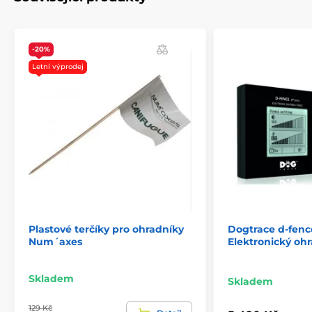
-20%
Letní výprodej
Plastové terčíky pro ohradníky
Dogtrace d‑fence
Num´axes
Elektronický ohr
Skladem
Skladem
129 Kč