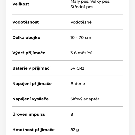
Malý pes
,
Velký pes
,
Velikost
Střední pes
Vodotěsnost
Vodotěsné
Délka obojku
10 - 70 cm
Výdrž přijímače
3-6 měsíců
Baterie v přijímači
3V CR2
Nastavení zón
Napájení přijímače
Baterie
CANIFUGUE má možnost volby nastavit
korekční a varovnou zónu zvlášť. Jedná se
Napájení vysílače
Síťový adaptér
o unikátní možnost, kterou jiné ohradníky
nenabízejí. Můžete tedy používat pouze minimální
varovnou zónu, což je vhodné zejména, pokud je malý
Úroveň impulsu
8
pozemek, pes se pohrabává pod plotem, či tráví příliš
mnoho času v upozorňovací zóně a vybíjí baterie (což
Hmotnost přijímače
82 g
není neobvyklé). Šířka zóny je nastavitelná na