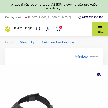
☀️ Letní výprodej je tady! Až 50% slevy na vše pro vaše
mazlíčky!
+420 216 216 106
Zavolejte nám
(Po 9-17, Út 8-16, St 10-18, Čt-Pá 7-15)
0
Menu
Úvod
Ohradníky
Elektronické ohradníky
Výrobce