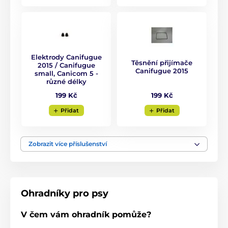
Produkt je zařazen v kategoriích
Elektronické ohradníky
Pro malé psy
Elektrody Canifugue
Těsnění přijímače
2015 / Canifugue
Canifugue 2015
Pro střední psy
Pro velké psy
small, Canicom 5 -
různé délky
199 Kč
199 Kč
Přidat
Přidat
Zobrazit více příslušenství
Ohradníky pro psy
V čem vám ohradník pomůže?