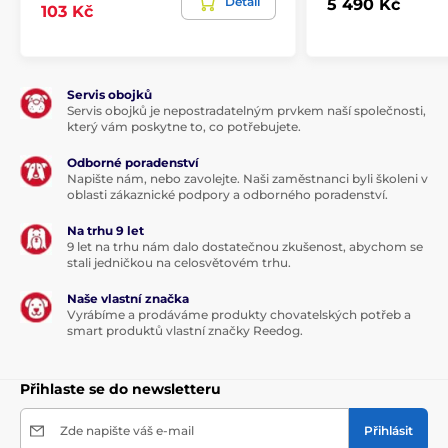
Detail
5 490 Kč
103 Kč
Servis obojků
Servis obojků je nepostradatelným prvkem naší společnosti,
který vám poskytne to, co potřebujete.
Odborné poradenství
Napište nám, nebo zavolejte. Naši zaměstnanci byli školeni v
oblasti zákaznické podpory a odborného poradenství.
Na trhu 9 let
9 let na trhu nám dalo dostatečnou zkušenost, abychom se
stali jedničkou na celosvětovém trhu.
Naše vlastní značka
Vyrábíme a prodáváme produkty chovatelských potřeb a
smart produktů vlastní značky Reedog.
Přihlaste se do newsletteru
Zde napište váš e-mail
Přihlásit