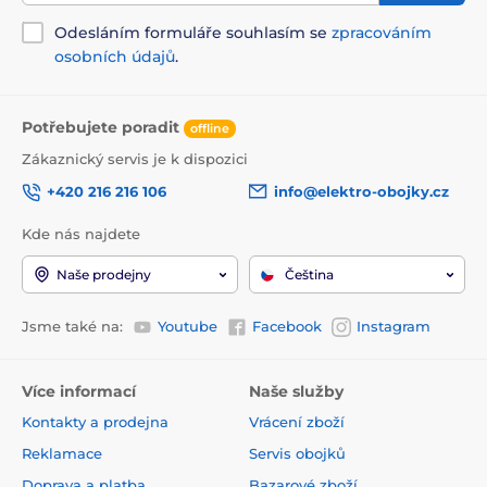
Odesláním formuláře souhlasím se
zpracováním
osobních údajů
.
Potřebujete poradit
offline
Zákaznický servis je k dispozici
+420 216 216 106
info@elektro-obojky.cz
Kde nás najdete
Naše prodejny
Čeština
Jsme také na:
Youtube
Facebook
Instagram
Více informací
Naše služby
Kontakty a prodejna
Vrácení zboží
Reklamace
Servis obojků
Doprava a platba
Bazarové zboží