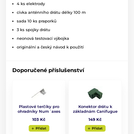
4 ks elektrody
Délka obojku
cívka anténního drátu délky 100 m
CANIFUGUE má velmi pevný a kvalitní
sada 10 ks praporků
obojek vyrobený z nylonu. Pejskovi nedělá
jeho nošení problém a dobře drží na krku.
3 ks spojky drátu
Délka obojku je nastavitelná od 10 až do 70cm.
neonová testovací výbojka
originální a český návod k použití
Váha a rozměry
Základna má šířku 13,1cm, výšku 11,7cm a
hloubku 4,1cm. Přijímač má šířku 6,3cm,
Doporučené příslušenství
výšku 4,2cm a hloubku 3,1cm a jeho váha
je 82 gramů.
Pozor
! Naše příslušenství je
kompatibilní pouze s
příslušenstvím zakoupeným v EU
. Nakupujete-li od
nás příslušenství k již zakoupenému zboží od jinud
než z Evropské Unie, produkty nebudou kompatibilní!
Plastové terčíky pro
Konektor drátu k
Pracují totiž na jiných frekvencích.
ohradníky Num´axes
základnám Canifugue
103 Kč
149 Kč
Technické specifikace se mohou změnit bez
výslovného upozornění. Obrázky mají pouze
Přidat
Přidat
ilustrativní charakter.