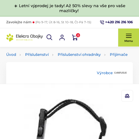
☀️ Letní výprodej je tady! Až 50% slevy na vše pro vaše
mazlíčky!
+420 216 216 106
Zavolejte nám
(Po 9-17, Út 8-16, St 10-18, Čt-Pá 7-15)
0
Menu
Úvod
Příslušenství
Příslušenství ohradníky
Přijímače
Výrobce