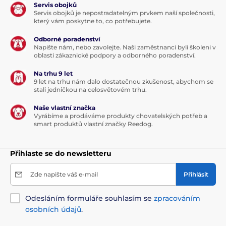
Servis obojků
Servis obojků je nepostradatelným prvkem naší společnosti,
který vám poskytne to, co potřebujete.
Odborné poradenství
Napište nám, nebo zavolejte. Naši zaměstnanci byli školeni v
oblasti zákaznické podpory a odborného poradenství.
Na trhu 9 let
9 let na trhu nám dalo dostatečnou zkušenost, abychom se
stali jedničkou na celosvětovém trhu.
Naše vlastní značka
Vyrábíme a prodáváme produkty chovatelských potřeb a
smart produktů vlastní značky Reedog.
Přihlaste se do newsletteru
Zde napište váš e-mail
Přihlásit
Odesláním formuláře souhlasím se
zpracováním
osobních údajů
.