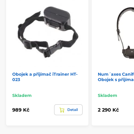
Obojek a přijímač iTrainer HT-
Num´axes Cani
023
Obojek s přijím
Skladem
Skladem
989 Kč
2 290 Kč
Detail