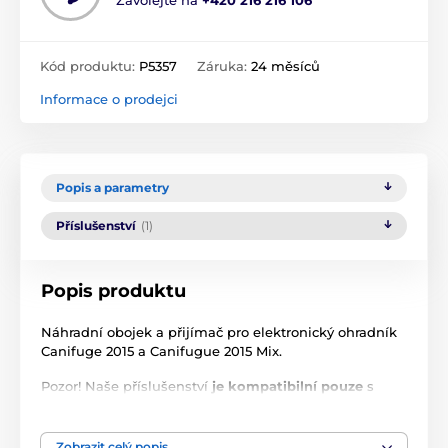
Zavolejte na
+420 216 216 106
Kód produktu:
P5357
Záruka:
24 měsíců
Informace o prodejci
Popis a parametry
Příslušenství
(1)
Popis produktu
Náhradní obojek a přijímač pro elektronický ohradník
Canifuge 2015 a Canifugue 2015 Mix.
Pozor! Naše příslušenství
je kompatibilní pouze
s
příslušenstvím
zakoupeným v EU
. Nakupujete-li od
nás příslušenství k již zakoupenému zboží od jinud
než z Evropské Unie, produkty nebudou kompatibilní!
Zobrazit celý popis