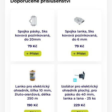
Doporučené příslušenství
Spojka pásky, 5ks
Spojka lanka, 5ks
kovová pozinkovaná,
kovová pozinkovaná,
do 20mm
do 6 mm
79 Kč
79 Kč
Přidat
Přidat
Lanko pro elektrický
Izolátor pro elektrický
ohradník, šířka 10 mm,
ohradník plochý, pro
žluto-oranžová, délka
pásku do 40 mm,
250 m
lanka a lana - 25 ks
190 Kč
229 Kč