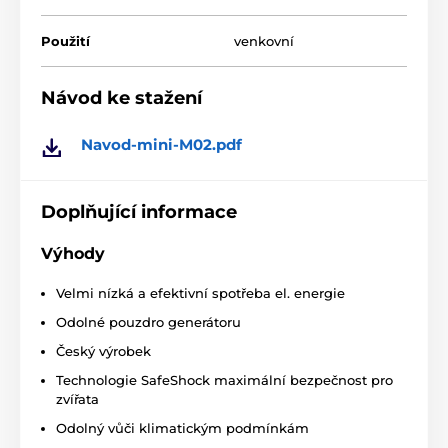
Sestavení ohradníku vyžaduje méně práce a
Použití
venkovní
nákladů na materiál než tradiční plot.
Flexibilní obměňování a překládání výběhu je
Návod ke stažení
možné dle potřeby. Rychlé a lehké sestavení a
demontáž dočasných ohrazení.
Navod-mini-M02.pdf
Určeno pro hlídání i ochranu různých zvířat
Nezpůsobuje zvířatům žádná zranění
Doplňující informace
Technické specifikace se mohou změnit bez
výslovného upozornění. Obrázky mají pouze
ilustrativní charakter.
Výhody
Velmi nízká a efektivní spotřeba el. energie
Odolné pouzdro generátoru
Český výrobek
Technologie SafeShock maximální bezpečnost pro
zvířata
Odolný vůči klimatickým podmínkám