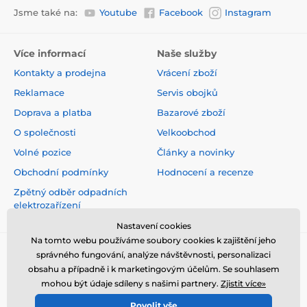
Jsme také na:
Youtube
Facebook
Instagram
Více informací
Naše služby
Kontakty a prodejna
Vrácení zboží
Reklamace
Servis obojků
Doprava a platba
Bazarové zboží
O společnosti
Velkoobchod
Volné pozice
Články a novinky
Obchodní podmínky
Hodnocení a recenze
Zpětný odběr odpadních
elektrozařízení
Nastavení cookies
Na tomto webu používáme soubory cookies k zajištění jeho
správného fungování, analýze návštěvnosti, personalizaci
obsahu a případně i k marketingovým účelům. Se souhlasem
mohou být údaje sdíleny s našimi partnery.
Zjistit více»
Povolit vše
© 2026 www.elektro-obojky.cz ⦁ E-shop vytvořila
SIMPLIA.cz