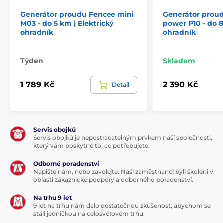
Generátor proudu Fencee mini
Generátor prou
M03 - do 5 km | Elektrický
power P10 - do 8
ohradník
ohradník
Týden
Skladem
1 789 Kč
2 390 Kč
Detail
Servis obojků
Servis obojků je nepostradatelným prvkem naší společnosti,
který vám poskytne to, co potřebujete.
Odborné poradenství
Napište nám, nebo zavolejte. Naši zaměstnanci byli školeni v
oblasti zákaznické podpory a odborného poradenství.
Na trhu 9 let
9 let na trhu nám dalo dostatečnou zkušenost, abychom se
stali jedničkou na celosvětovém trhu.