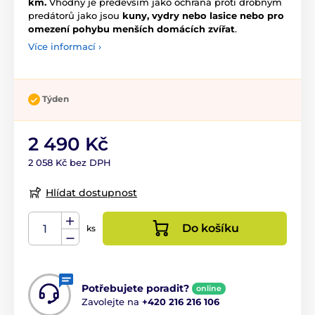
km.
Vhodný je především jako ochrana proti drobným
predátorů jako jsou
kuny, vydry nebo lasice nebo pro
omezení pohybu menších domácích zvířat
.
Více informací ›
Týden
2 490 Kč
2 058 Kč bez DPH
Hlídat dostupnost
Do košíku
ks
Potřebujete poradit?
online
Zavolejte na
+420 216 216 106