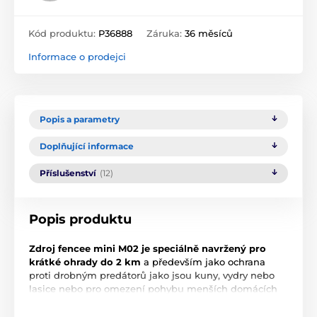
Kód produktu:
P36888
Záruka:
36 měsíců
Informace o prodejci
Popis a parametry
Doplňující informace
Příslušenství
(12)
Popis produktu
Zdroj fencee mini M02 je speciálně navržený pro
krátké ohrady do 2 km
a především jako ochrana
proti drobným predátorů jako jsou kuny, vydry nebo
lasice nebo pro omezení pohybu menších domácích
zvířat. Kompaktní moderní konstrukce ohradníku s
vypínačem a nejnovější mikroprocesorovou