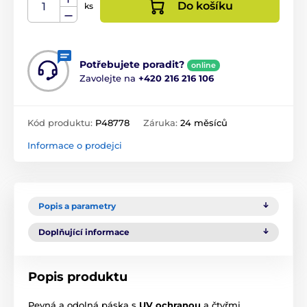
Do košíku
ks
Potřebujete poradit?
online
Zavolejte na
+420 216 216 106
Kód produktu:
P48778
Záruka:
24 měsíců
Informace o prodejci
Popis a parametry
Doplňující informace
Popis produktu
Pevná a odolná páska s
UV ochranou
a čtyřmi