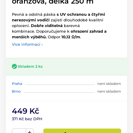
oranžová, délka 250 m
Pevná a odolná páska
s
UV ochranou a čtyřmi
nerezovými vodiči
zajistí dlouhodobé kvalitní
oplocení.
Dobře viditelná
barevná
kombinace. Doporučujeme k
ohrazení zahrad a
menších výběhů.
Odpor
10,12
Ω/m
.
Více informací ›
Skladem 2 ks
Praha
není skladem
Brno
není skladem
449 Kč
371 Kč bez DPH