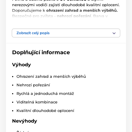
nerezovými vodiči zajistí dlouhodobé kvalitní oplocení.
Doporučujeme k
ohrazení zahrad a menších výběhů.
Bezpečné pro zvířata -
nehrozí pořezání
. Barva v
dobře viditelné kombinaci. Rychlá a jednoduchá
montáž.
Zobrazit celý popis
Technické parametry:
4 x 0,16 mm
kvalitní nerezový vodič
Doplňující informace
odpor
10,12 Ω/m
Výhody
spolehlivost - odolnost
délka 250 m
Ohrazení zahrad a menších výběhů
Technické specifikace se mohou změnit bez
Nehrozí pořezání
výslovného upozornění. Obrázky mají pouze
Rychlá a jednoduchá montáž
ilustrativní charakter.
Viditelná kombinace
Kvalitní dlouhodobé oplocení
Produkt je zařazen v kategoriích
Nevýhody
Příslušenství elektrické ohradníky