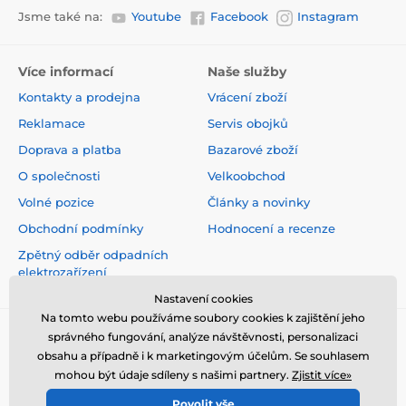
Jsme také na:
Youtube
Facebook
Instagram
Více informací
Naše služby
Kontakty a prodejna
Vrácení zboží
Reklamace
Servis obojků
Doprava a platba
Bazarové zboží
O společnosti
Velkoobchod
Volné pozice
Články a novinky
Obchodní podmínky
Hodnocení a recenze
Zpětný odběr odpadních
elektrozařízení
Nastavení cookies
Na tomto webu používáme soubory cookies k zajištění jeho
správného fungování, analýze návštěvnosti, personalizaci
obsahu a případně i k marketingovým účelům. Se souhlasem
mohou být údaje sdíleny s našimi partnery.
Zjistit více»
Povolit vše
© 2026 www.elektro-obojky.cz ⦁ E-shop vytvořila
SIMPLIA.cz