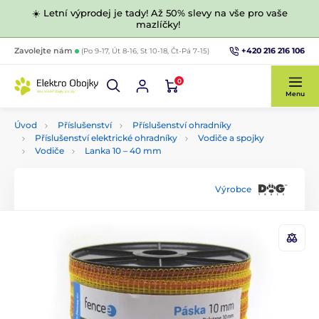
☀️ Letní výprodej je tady! Až 50% slevy na vše pro vaše
mazlíčky!
+420 216 216 106
Zavolejte nám
(Po 9-17, Út 8-16, St 10-18, Čt-Pá 7-15)
0
Menu
Úvod
Příslušenství
Příslušenství ohradníky
Příslušenství elektrické ohradníky
Vodiče a spojky
Vodiče
Lanka 10 –⁠ 40 mm
Výrobce