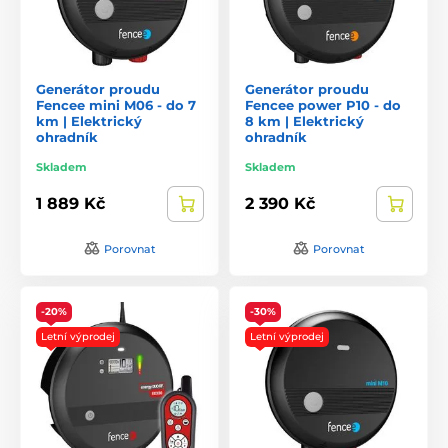
Flexibilní obměňování a překládání výběhu je možné dle
potřeby. Rychlé a lehké sestavené a demontáž dočasných
ohrazení
Určeno pro hlídání i ochranu různých zvířat
Generátor proudu
Generátor proudu
V porovnání s jinými oploceními nezpůsobuje zvířatům
Fencee mini M06 - do 7
Fencee power P10 - do
žádná zranění
km | Elektrický
8 km | Elektrický
ohradník
ohradník
Skladem
Skladem
1 889 Kč
2 390 Kč
Porovnat
Porovnat
-20%
-30%
Letní výprodej
Letní výprodej