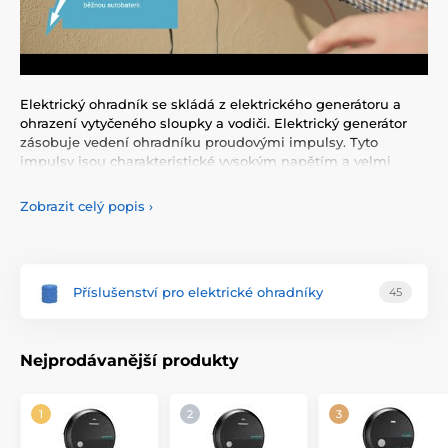
Elektrický ohradník se skládá z elektrického generátoru a
ohrazení vytyčeného sloupky a vodiči. Elektrický generátor
zásobuje vedení ohradníku proudovými impulsy. Tyto
impulsy jsou charakteristické vysokým napětím a velmi
krátkým trváním. Zásah elektrickým proudem je velmi
nepříjemný a zvířata se učí rychle ohradník respektovat.
Zobrazit celý popis
›
Elektrický ohradník není jen fyzická, ale i psychická
překážka.
Výhody elektrického ohradníku
Příslušenství pro elektrické ohradníky
45
Sestavení ohradníku vyžaduje méně práce a nákladů na
materiál než tradiční plot
Flexibilní obměňování a překládání výběhu je možné dle
Nejprodávanější produkty
potřeby. Rychlé a lehké sestavené a demontáž dočasných
ohrazení
Určeno pro hlídání i ochranu různých zvířat
V porovnání s jinými oploceními nezpůsobuje zvířatům