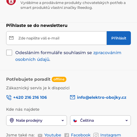
Vyrábíme a prodáváme produkty chovatelských potřeb a
památek před ptactvem. Jako doplněk hrazení se elektrické
smart produktů vlastní značky Reedog.
ohradníky využívají i v chovu exotických zvířat v zoologických
zahradách.
Přihlaste se do newsletteru
Doporučené výšky ohradníku
Zde napište váš e-mail
Přihlásit
Odesláním formuláře souhlasím se
zpracováním
osobních údajů
.
Potřebujete poradit
offline
Zákaznický servis je k dispozici
+420 216 216 106
info@elektro-obojky.cz
Kde nás najdete
Naše prodejny
Čeština
Jsme také na:
Youtube
Facebook
Instagram