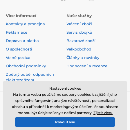
Více informací
Naše služby
Kontakty a prodejna
Vrácení zboží
Reklamace
Servis obojků
Doprava a platba
Bazarové zboží
O společnosti
Velkoobchod
Volné pozice
Články a novinky
Obchodní podmínky
Hodnocení a recenze
Zpětný odběr odpadních
elektrozařízení
Nastavení cookies
Na tomto webu používáme soubory cookies k zajištění jeho
správného fungování, analýze návštěvnosti, personalizaci
obsahu a případně i k marketingovým účelům. Se souhlasem
mohou být údaje sdíleny s našimi partnery.
Zjistit více»
Povolit vše
© 2026 www.elektro-obojky.cz ⦁ E-shop vytvořila
SIMPLIA.cz