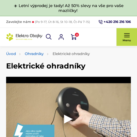
☀️ Letní výprodej je tady! Až 50% slevy na vše pro vaše
mazlíčky!
+420 216 216 106
Zavolejte nám
(Po 9-17, Út 8-16, St 10-18, Čt-Pá 7-15)
0
Menu
Úvod
Ohradníky
Elektrické ohradníky
Elektrické ohradníky