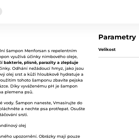
Parametry
Velikost
ální šampon Menforsan s repelentním
mpon využívá účinky nimbového oleje,
 bakterie, plísně, parazity a zlepšuje
 účinky. Odhání nežádoucí hmyz, jako jsou
vý olej srst a kůži hloubkově hydratuje a
t. Použitím tohoto šamponu zbavíte pejska
cházce. Díky vyváženému pH je šampon
hna plemena psů.
é vody. Šampon naneste, Vmasírujte do
pláchněte a nechte psa protřepat. Osušte
áčování srsti.
andinový olej
ovného upozornění. Obrázky mají pouze