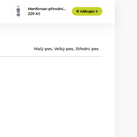
Menforsan přírodní…
K nákupu
229 Kč
Malý pes
,
Velký pes
,
Střední pes