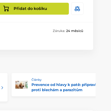
Přidat do košíku
Záruka:
24 měsíců
Články
Prevence od hlavy k patě: přípravky
proti blechám a parazitům