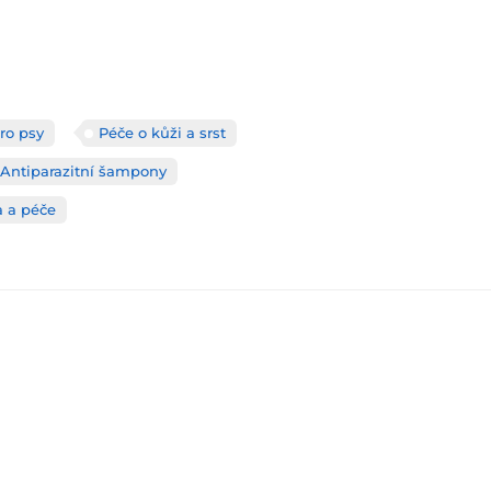
ro psy
Péče o kůži a srst
Antiparazitní šampony
 a péče