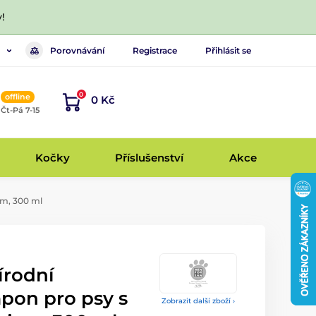
!
Porovnávání
Registrace
Přihlásit se
0
offline
0 Kč
, Čt-Pá 7-15
Kočky
Příslušenství
Akce
em, 300 ml
írodní
pon pro psy s
Zobrazit další zboží ›