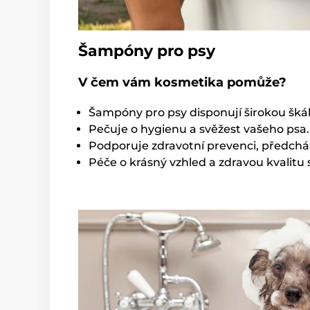
Šampóny pro psy
V čem vám kosmetika pomůže?
Šampóny pro psy disponují širokou šká
Pečuje o hygienu a svěžest vašeho psa.
Podporuje zdravotní prevenci, předcház
Péče o krásný vzhled a zdravou kvalitu s