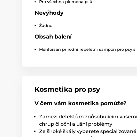
Pro všechna plemena psů
Nevýhody
Žádné
Obsah balení
Menforsan přírodní repeletní šampon pro psy 
Kosmetika pro psy
V čem vám kosmetika pomůže?
Zamezí defektům způsobujícím vašemu m
chrup či oční a ušní problémy
Ze široké škály vyberete specializova