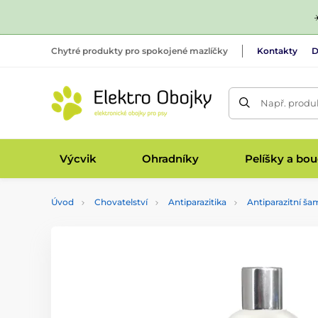
Chytré produkty pro spokojené mazlíčky
Kontakty
D
Např. produk
Výcvik
Ohradníky
Pelíšky a bo
Úvod
Chovatelství
Antiparazitika
Antiparazitní š