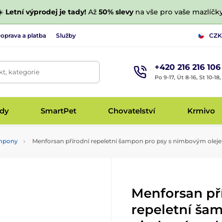
☀️
Letní výprodej je tady!
Až
50% slevy
na vše pro vaše mazlíčky
oprava a platba
Služby
CZK
+420 216 216 106
t, kategorie
Po 9-17, Út 8-16, St 10-18
udy
SmartPet
Chovatelství
Krmivo
ampony
Menforsan přírodní repeletní šampon pro psy s nimbovým olej
Menforsan př
repeletní šam