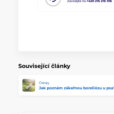
Zavolejte na
+420 216 216 106
Související články
Články
Jak poznám zákeřnou boreliózu u psa