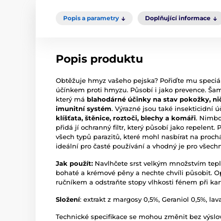
Popis a parametry
Doplňující informace
Popis produktu
Obtěžuje hmyz vašeho pejska? Pořiďte mu speci
účínkem proti hmyzu. Působí i jako prevence. Ša
který má
blahodárné účinky na stav pokožky, ničí
imunitní systém
. Výrazné jsou také insekticidní
klíšťata, štěnice, roztoči, blechy a komáři
. Nimbo
přidá jí ochranný filtr, který působí jako repelen
všech typů parazitů, které mohl nasbírat na pro
ideální pro časté používání a vhodný je pro všec
Jak použít:
Navlhčete srst velkým množstvím tepl
bohaté a krémové pěny a nechte chvíli působit. O
ručníkem a odstraňte stopy vlhkosti fénem při kart
Složení
: extrakt z margosy 0,5%, Geraniol 0,5%, lav
Technické specifikace se mohou změnit bez výsl