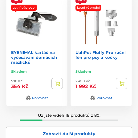
Letní výprodej
Letní výprodej
EYENIMAL kartáč na
UahPet Fluffy Pro ruční
vyčesávání domácích
fén pro psy a kočky
mazlíčků
Skladem
Skladem
590 Kč
2 490 Kč
354 Kč
1 992 Kč
Porovnat
Porovnat
Už jste viděli 18 produktů z 80.
Zobrazit další produkty