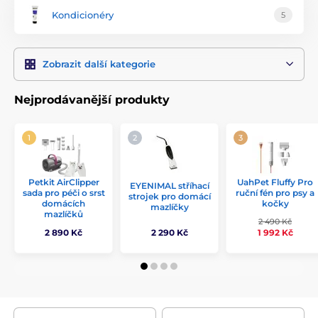
Kondicionéry
5
Zobrazit další kategorie
Nejprodávanější produkty
UahPet Fluffy Pro
Petkit AirClipper
EYENIMAL stříhací
ruční fén pro psy a
sada pro péči o srst
strojek pro domácí
kočky
domácích
mazlíčky
mazlíčků
2 490 Kč
2 890 Kč
2 290 Kč
1 992 Kč