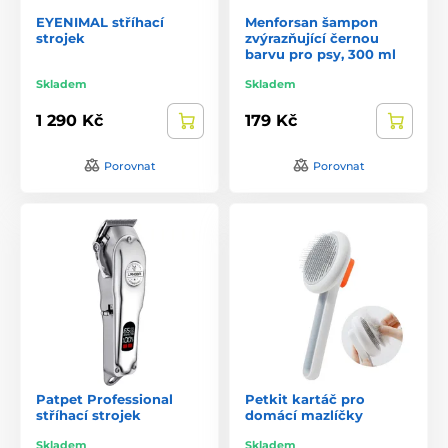
EYENIMAL stříhací
Menforsan šampon
strojek
zvýrazňující černou
barvu pro psy, 300 ml
Skladem
Skladem
1 290 Kč
179 Kč
Porovnat
Porovnat
Patpet Professional
Petkit kartáč pro
stříhací strojek
domácí mazlíčky
Skladem
Skladem