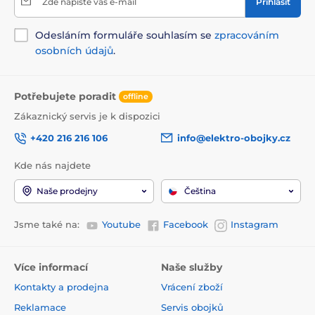
Zde napište váš e-mail
Přihlásit
Odesláním formuláře souhlasím se
zpracováním
osobních údajů
.
Potřebujete poradit
offline
Zákaznický servis je k dispozici
+420 216 216 106
info@elektro-obojky.cz
Kde nás najdete
Naše prodejny
Čeština
Jsme také na:
Youtube
Facebook
Instagram
Více informací
Naše služby
Kontakty a prodejna
Vrácení zboží
Reklamace
Servis obojků