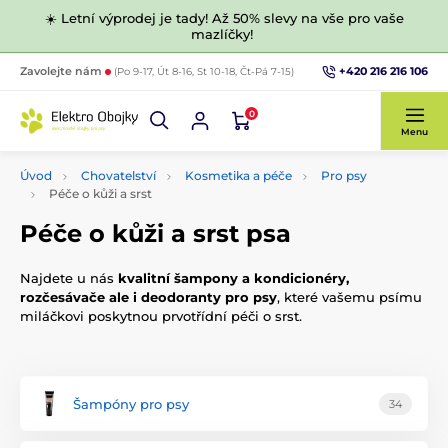
☀️ Letní výprodej je tady! Až 50% slevy na vše pro vaše
mazlíčky!
+420 216 216 106
Zavolejte nám
(Po 9-17, Út 8-16, St 10-18, Čt-Pá 7-15)
0
Menu
Úvod
Chovatelství
Kosmetika a péče
Pro psy
Péče o kůži a srst
Péče o kůži a srst psa
Najdete u nás
kvalitní šampony a kondicionéry,
rozčesávače ale i deodoranty pro psy
, které vašemu psímu
miláčkovi poskytnou prvotřídní péči o srst.
Šampóny pro psy
34