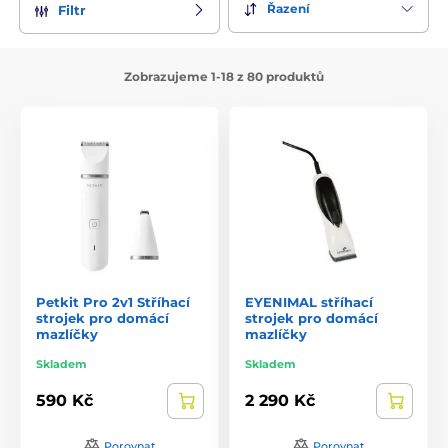
Řazení
Filtr
Zobrazujeme 1-18 z 80 produktů
Petkit Pro 2v1 Stříhací
EYENIMAL stříhací
strojek pro domácí
strojek pro domácí
mazlíčky
mazlíčky
Skladem
Skladem
590 Kč
2 290 Kč
Porovnat
Porovnat