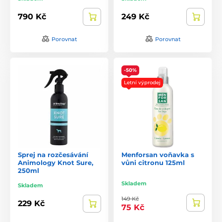
790 Kč
249 Kč
Porovnat
Porovnat
-50%
Letní výprodej
Sprej na rozčesávání
Menforsan voňavka s
Animology Knot Sure,
vůni citronu 125ml
250ml
Skladem
Skladem
149 Kč
229 Kč
75 Kč