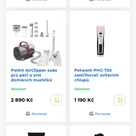
Petkit AirClipper sada
Petwant PHC-730
pro péči o srst
zastřihovač zvířecích
domácích mazlíčků
chlupů
Skladem
Skladem
2 890 Kč
1 190 Kč
Porovnat
Porovnat