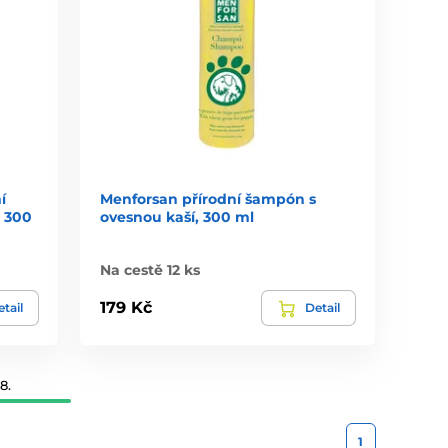
í
Menforsan přírodní šampón s
 300
ovesnou kaší, 300 ml
Na cestě 12 ks
179 Kč
tail
Detail
8.
1