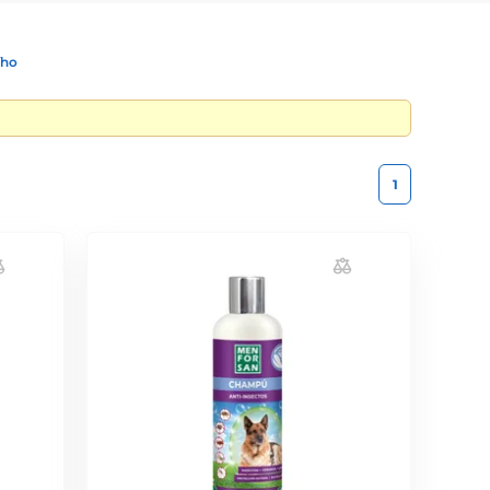
ího
1