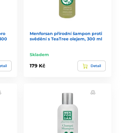
pro
Menforsan přírodní šampon proti
 300
svědění s TeaTree olejem, 300 ml
Skladem
179 Kč
tail
Detail