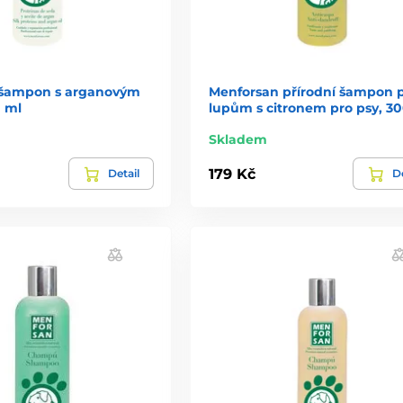
 šampon s arganovým
Menforsan přírodní šampon p
0 ml
lupům s citronem pro psy, 3
Skladem
179 Kč
Detail
De