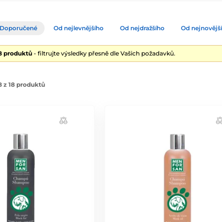
Doporučené
Od nejlevnějšího
Od nejdražšího
Od nejnovějš
18 produktů
- filtrujte výsledky přesně dle Vašich požadavků.
 z 18 produktů