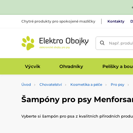
Chytré produkty pro spokojené mazlíčky
Kontakty
D
Např. produk
Výcvik
Ohradníky
Pelíšky a bo
Úvod
Chovatelství
Kosmetika a péče
Pro psy
Šampóny pro psy Menforsa
Vyberte si šampón pro psa z kvalitních přírodních prod