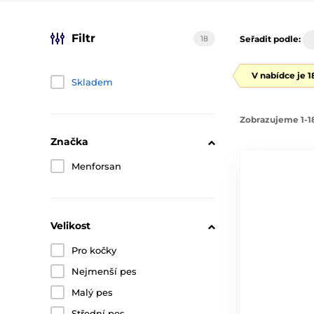
Filtr
18
Seřadit podle:
V nabídce je 
Skladem
Zobrazujeme 1-18
Značka
Menforsan
Velikost
Pro kočky
Nejmenší pes
Malý pes
Střední pes