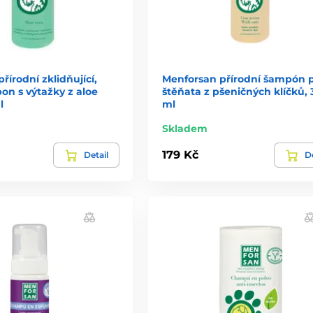
řírodní zklidňující,
Menforsan přírodní šampón 
on s výtažky z aloe
štěňata z pšeničných klíčků,
l
ml
Skladem
179 Kč
Detail
De