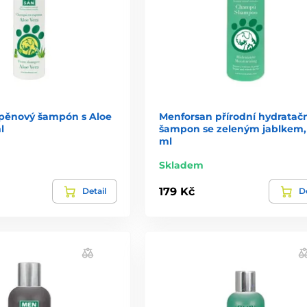
pěnový šampón s Aloe
Menforsan přírodní hydratačn
l
šampon se zeleným jablkem,
ml
Skladem
179 Kč
Detail
De