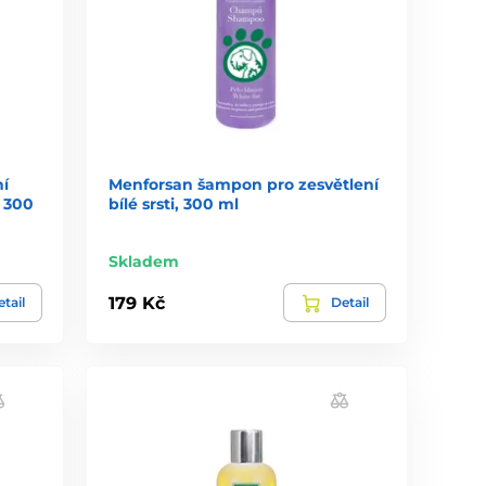
í
Menforsan šampon pro zesvětlení
 300
bílé srsti, 300 ml
Skladem
179 Kč
tail
Detail