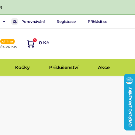
!
Porovnávání
Registrace
Přihlásit se
0
offline
0 Kč
, Čt-Pá 7-15
Kočky
Příslušenství
Akce