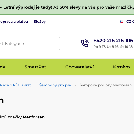
☀️
Letní výprodej je tady!
Až
50% slevy
na vše pro vaše mazlíčky
oprava a platba
Služby
CZK
+420 216 216 106
t, kategorie
Po 9-17, Út 8-16, St 10-18
udy
SmartPet
Chovatelství
Krmivo
Péče o kůži a srst
Šampóny pro psy
Šampóny pro psy Menforsan
n
uktů značky
Menforsan
.