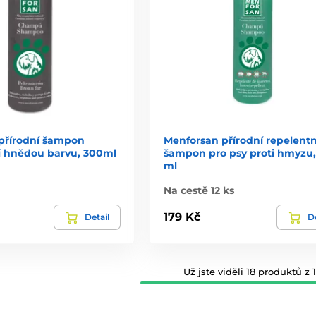
přírodní šampon
Menforsan přírodní repelentn
cí hnědou barvu, 300ml
šampon pro psy proti hmyzu,
ml
Na cestě 12 ks
179 Kč
Detail
De
Už jste viděli 18 produktů z 1