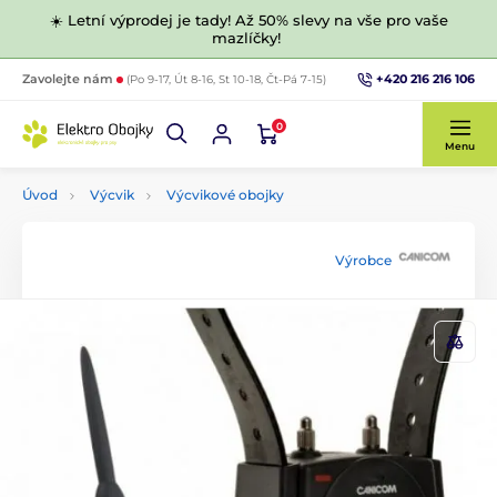
☀️ Letní výprodej je tady! Až 50% slevy na vše pro vaše
mazlíčky!
+420 216 216 106
Zavolejte nám
(Po 9-17, Út 8-16, St 10-18, Čt-Pá 7-15)
0
Menu
Úvod
Výcvik
Výcvikové obojky
Výrobce