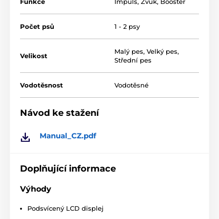
např. třeba rychle a důrazně zastavit psa, který utíká
Funkce
Impuls
,
Zvuk
,
Booster
za zvěří, skáče na lidi nebo honí jiné psy a na běžné
signály nereaguje.
Počet psů
1 - 2 psy
Malý pes
,
Velký pes
,
Velikost
Střední pes
Vodotěsnost
Vodotěsné
Návod ke stažení
Manual_CZ.pdf
Doplňující informace
Výhody
Podsvícený LCD displej