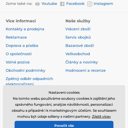
Jsme také na:
Youtube
Facebook
Instagram
Více informací
Naše služby
Kontakty a prodejna
Vrácení zboží
Reklamace
Servis obojků
Doprava a platba
Bazarové zboží
O společnosti
Velkoobchod
Volné pozice
Články a novinky
Obchodní podmínky
Hodnocení a recenze
Zpětný odběr odpadních
elektrozařízení
Nastavení cookies
Na tomto webu používáme soubory cookies k zajištění jeho
správného fungování, analýze návštěvnosti, personalizaci
obsahu a případně i k marketingovým účelům. Se souhlasem
mohou být údaje sdíleny s našimi partnery.
Zjistit více»
Povolit vše
© 2026 www.elektro-obojky.cz ⦁ E-shop vytvořila
SIMPLIA.cz