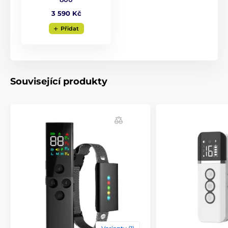
Displej
3 590 Kč
Num Axes Canicom 800 má
kvalitní
Přidat
podsvícený LCD displej
, díky kterému
můžete psa trénovat jak ve dne, tak i v
noci. Na displeji máte veškeré ukazatele - typ korekce,
intenzitu impulzů a indikaci stavu nabití/vybití
baterie.
Související produkty
Délka obojku
Num Axes Canicom 800
má velmi pevný
a kvalitní obojek vyrobený z plastu
.
Pejskovi nedělá jeho nošení problém a
dobře drží na krku. Délka obojku je nastavitelná od 20
do 50 cm.
Váha a rozměry
Vysílačka
má šířku 5,5 cm, výšku 10,8 cm,
hloubku 2,4 cm a její váha je 85 gramů
včetně baterie.
Přijímač
má šířku 4,3 cm,