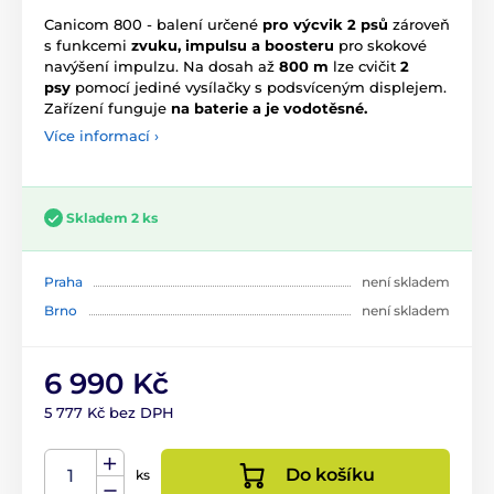
Canicom 800 - balení určené
pro výcvik 2 psů
zároveň
s funkcemi
zvuku, impulsu a boosteru
pro skokové
navýšení impulzu. Na dosah až
800 m
lze cvičit
2
psy
pomocí jediné vysílačky s podsvíceným displejem.
Zařízení funguje
na baterie a je vodotěsné.
Více informací ›
Skladem 2 ks
Praha
není skladem
Brno
není skladem
6 990 Kč
5 777 Kč bez DPH
Do košíku
ks