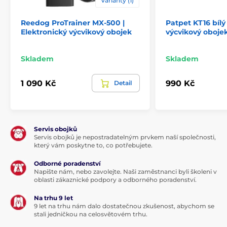
Varianty (1)
výšku 6,8 cm, hloubku 3,8 cm a jeho váha je 75 gramů.
Pozor! Naše příslušenství
je kompatibilní pouze
s
Reedog ProTrainer MX-500 |
Patpet KT16 bílý
příslušenstvím Canicom
zakoupeným v EU
.
Elektronický výcvikový obojek
výcvikový oboje
Nakupujete-li od nás příslušenství k již zakoupenému
zboží od jinud než z Evropské Unie, produkty nebudou
Skladem
Skladem
kompatibilní! Pracují totiž na jiných frekvencích.
Technické specifikace se mohou změnit bez
1 090 Kč
990 Kč
Detail
výslovného upozornění. Obrázky mají pouze
ilustrativní charakter.
Produkt je zařazen v kategoriích
Servis obojků
Servis obojků je nepostradatelným prvkem naší společnosti,
který vám poskytne to, co potřebujete.
Výcvikové obojky
601 až 1000 metrů
Odborné poradenství
Elektrické
Zvukové
Vodotěsné
Napište nám, nebo zavolejte. Naši zaměstnanci byli školeni v
oblasti zákaznické podpory a odborného poradenství.
Pro malé psy
Pro střední psy
Na trhu 9 let
Pro velké psy
Pro 2 psy
9 let na trhu nám dalo dostatečnou zkušenost, abychom se
stali jedničkou na celosvětovém trhu.