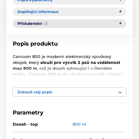
Doplňující informace
Příslušenství
(3)
Popis produktu
Canicom 800 je moderní elektronický výcvikový
obojek, který
slouží pro výcvik 2 psů na vzdálenost
max 800 m
, což je dosah vyhovující i v členitém
terénu. Canicom 800 bude vhodný pro malá, střední i
velká plemena a díky
funkci Booster
vyhoví i psům s
větším temperamentem. Impulz lze nastavit v
15ti
úrovních
. Pokud počítáte v budoucnu s použitím pro
Zobrazit celý popis
dva psy, doporučujeme dokoupit další přijímač.
Vysílačka je vybavená vynikající funkcí pro rychlé
vyslání intenzivnějšího impulsu, tzv.
BOOSTER
. Jeho
Parametry
úroveň je možné předem naprogramovat na vhodnou
velikost, která má být o 1 až více úrovní vyšší než je
Dosah - top
800 m
běžně používaná při výcviku. Toto "pohotovostní"
tlačítko je pak možno použít v nouzové situaci, kdy je