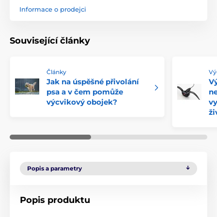
Informace o prodejci
Související články
Články
Vý
Jak na úspěšné přivolání
Vý
psa a v čem pomůže
ne
výcvikový obojek?
vy
ži
Popis a parametry
Popis produktu