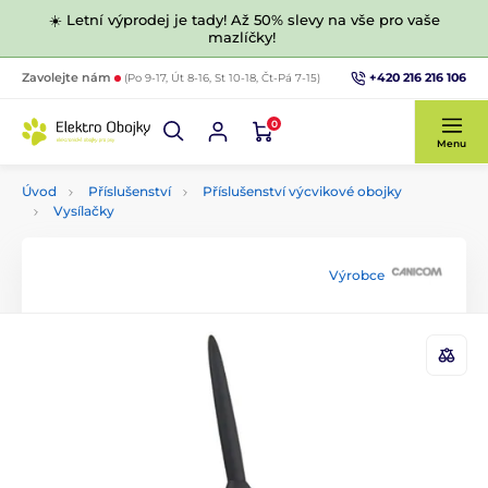
☀️ Letní výprodej je tady! Až 50% slevy na vše pro vaše
mazlíčky!
+420 216 216 106
Zavolejte nám
(Po 9-17, Út 8-16, St 10-18, Čt-Pá 7-15)
0
Menu
Úvod
Příslušenství
Příslušenství výcvikové obojky
Vysílačky
Výrobce