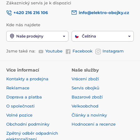
Zákaznický servis je k dispozici
+420 216 216 106
info@elektro-obojky.cz
Kde nás najdete
Naše prodejny
Čeština
Jsme také na:
Youtube
Facebook
Instagram
Více informací
Naše služby
Kontakty a prodejna
Vrácení zboží
Reklamace
Servis obojků
Doprava a platba
Bazarové zboží
O společnosti
Velkoobchod
Volné pozice
Články a novinky
Obchodní podmínky
Hodnocení a recenze
Zpětný odběr odpadních
elektrozařízení