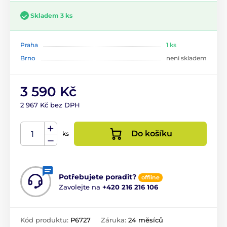
Skladem 3 ks
Praha
1 ks
Brno
není skladem
3 590 Kč
2 967 Kč bez DPH
Do košíku
ks
Potřebujete poradit?
offline
Zavolejte na
+420 216 216 106
Kód produktu:
P6727
Záruka:
24 měsíců