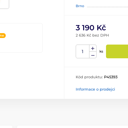
Brno
3 190 Kč
2 636 Kč bez DPH
ine
ks
Kód produktu:
P45393
Informace o prodejci