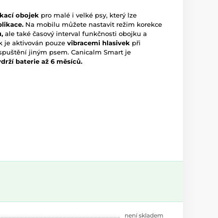
ěkací obojek
pro malé i velké psy, který lze
likace.
Na mobilu můžete nastavit režim korekce
,
ale také časový interval funkčnosti obojku a
k je aktivován pouze
vibracemi hlasivek
při
 spuštění jiným psem. Canicalm Smart je
drží baterie až 6 měsíců.
není skladem