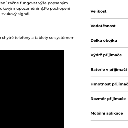
ěkání začne fungovat výše popsaným
zvukovým upozorněním).Po pochopení
Velikost
 zvukový signál.
Vodotěsnost
 chytré telefony a tablety se systémem
Délka obojku
Výdrž přijímače
Baterie v přijímači
Hmotnost přijíma
Rozměr přijímače
Mobilní aplikace