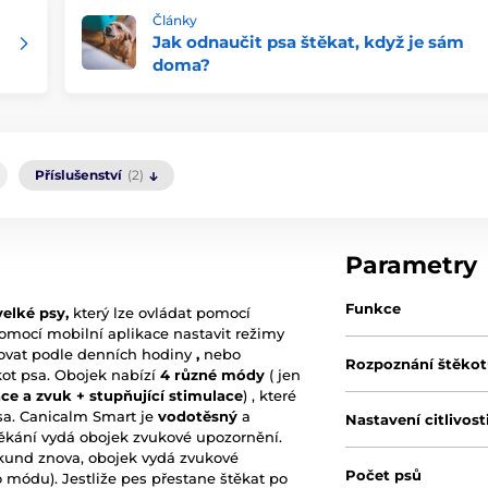
Články
Jak odnaučit psa štěkat, když je sám
doma?
Příslušenství
(2)
Parametry
Funkce
velké psy,
který lze ovládat pomocí
ocí mobilní aplikace nastavit režimy
vat podle denních hodiny
,
nebo
Rozpoznání štěko
kot psa. Obojek nabízí
4 různé módy
( jen
ace a zvuk + stupňující stimulace
) , které
psa. Canicalm Smart je
vodotěsný
a
Nastavení citlivost
štěkání vydá obojek zvukové upozornění.
kund znova, obojek vydá zvukové
Počet psů
 módu). Jestliže pes přestane štěkat po