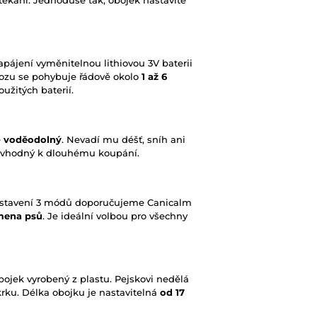
štěkání. Jednoduše tak, obojek nastavíte
pájení vyměnitelnou lithiovou 3V baterii
vozu se pohybuje řádově okolo
1 až 6
oužitých baterií.
e
voděodolný
. Nevadí mu déšť, sníh ani
í vhodný k dlouhému koupání.
astavení 3 módů doporučujeme Canicalm
emena psů
. Je ideální volbou pro všechny
ojek vyrobený z plastu. Pejskovi nedělá
rku. Délka obojku je nastavitelná
od 17