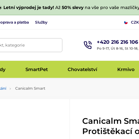
☀️
Letní výprodej je tady!
Až
50% slevy
na vše pro vaše mazlíčky
oprava a platba
Služby
CZK
+420 216 216 106
t, kategorie
Po 9-17, Út 8-16, St 10-18
udy
SmartPet
Chovatelství
Krmivo
kání
Canicalm Smart
Canicalm Sma
Protištěkací 