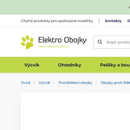
Chytré produkty pro spokojené mazlíčky
Kontakty
D
Např. produk
Výcvik
Ohradníky
Pelíšky a bo
Úvod
Výcvik
Protištěkací obojky
Obojky proti ště