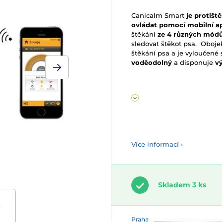
Canicalm Smart
je protišt
ovládat pomocí mobilní ap
štěkání
ze 4 různých módů
sledovat štěkot psa. Oboje
štěkání psa a je vyloučené
voděodolný
a disponuje
vý
Více informací ›
Skladem 3 ks
Praha