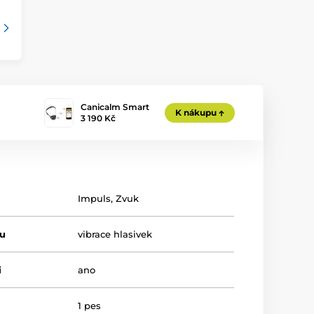
Canicalm Smart
K nákupu
3 190 Kč
Impuls
,
Zvuk
tu
vibrace hlasivek
i
ano
1 pes