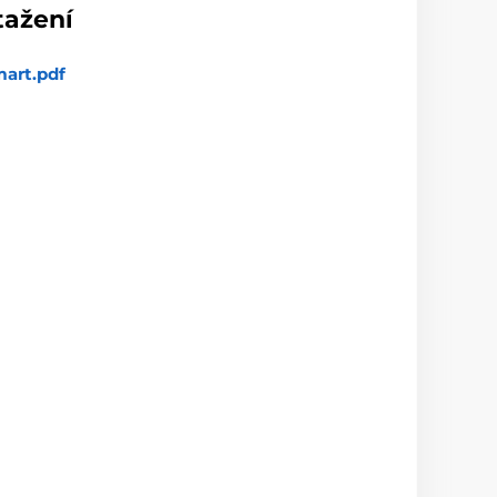
tažení
art.pdf