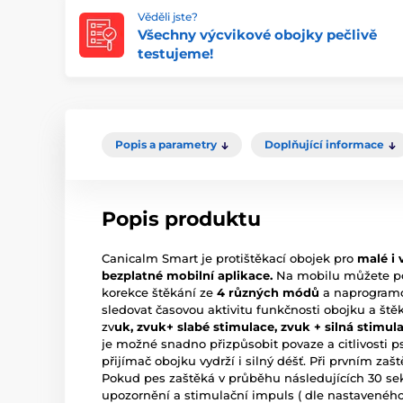
Věděli jste?
Všechny výcvikové obojky pečlivě
testujeme!
Popis a parametry
Doplňující informace
Popis produktu
Canicalm Smart je protištěkací obojek pro
malé i 
bezplatné mobilní aplikace.
Na mobilu můžete pom
korekce štěkání ze
4 různých módů
a naprogramo
sledovat časovou aktivitu funkčnosti obojku a ště
zv
uk, zvuk+ slabé stimulace, zvuk + silná stimul
je možné snadno přizpůsobit povaze a citlivosti 
přijímač obojku vydrží i silný déšť. Při prvním za
Pokud pes zaštěká v průběhu následujících 30 se
upozornění a stimulační impuls ( dle nastaveného