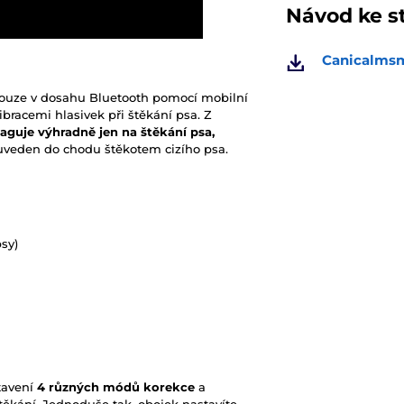
Návod ke s
Canicalmsm
pouze v dosahu Bluetooth pomocí mobilní
ibracemi hlasivek při štěkání psa. Z
eaguje výhradně jen na štěkání psa,
l uveden do chodu štěkotem cizího psa.
psy)
tavení
4 různých módů korekce
a