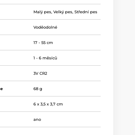
Malý pes
,
Velký pes
,
Střední pes
Voděodolné
17 - 55 cm
1 - 6 měsíců
3V CR2
če
68 g
6 x 3,5 x 3,7 cm
ano