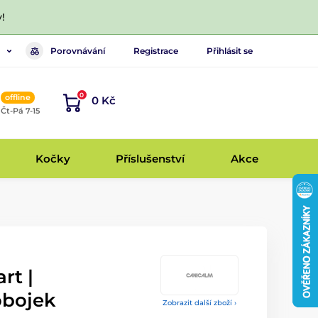
!
Porovnávání
Registrace
Přihlásit se
0
offline
0 Kč
, Čt-Pá 7-15
Kočky
Příslušenství
Akce
rt |
obojek
Zobrazit další zboží ›