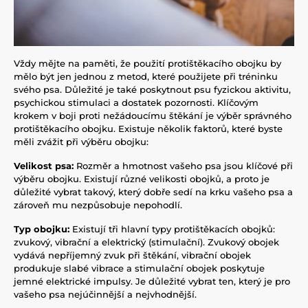
Vždy mějte na paměti, že použití protištěkacího obojku by
mělo být jen jednou z metod, které použijete při tréninku
svého psa. Důležité je také poskytnout psu fyzickou aktivitu,
psychickou stimulaci a dostatek pozornosti. Klíčovým
krokem v boji proti nežádoucímu štěkání je výběr správného
protištěkacího obojku. Existuje několik faktorů, které byste
měli zvážit při výběru obojku:
Velikost psa:
Rozměr a hmotnost vašeho psa jsou klíčové při
výběru obojku. Existují různé velikosti obojků, a proto je
důležité vybrat takový, který dobře sedí na krku vašeho psa a
zároveň mu nezpůsobuje nepohodlí.
Typ obojku:
Existují tři hlavní typy protištěkacích obojků:
zvukový, vibrační a elektrický (stimulační). Zvukový obojek
vydává nepříjemný zvuk při štěkání, vibrační obojek
produkuje slabé vibrace a stimulační obojek poskytuje
jemné elektrické impulsy. Je důležité vybrat ten, který je pro
vašeho psa nejúčinnější a nejvhodnější.