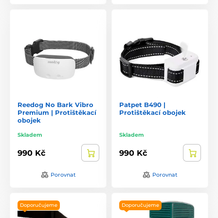
Reedog No Bark Vibro
Patpet B490 |
Premium | Protištěkací
Protištěkací obojek
obojek
Skladem
Skladem
990 Kč
990 Kč
Porovnat
Porovnat
Doporučujeme
Doporučujeme