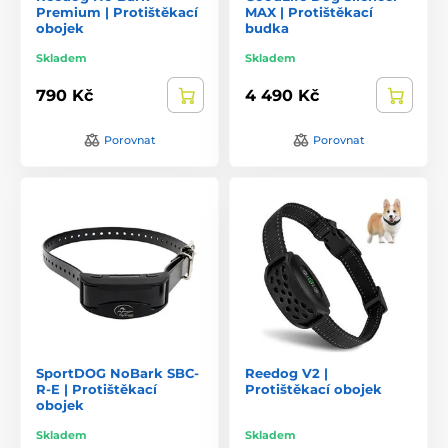
Premium | Protištěkací
MAX | Protištěkací
obojek
budka
Skladem
Skladem
790 Kč
4 490 Kč
Porovnat
Porovnat
SportDOG NoBark SBC-
Reedog V2 |
R-E | Protištěkací
Protištěkací obojek
obojek
Skladem
Skladem