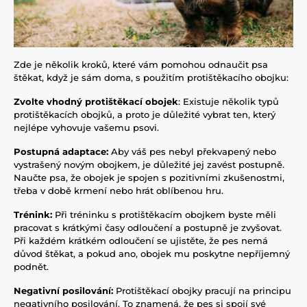
Zde je několik kroků, které vám pomohou odnaučit psa
štěkat, když je sám doma, s použitím protištěkacího obojku:
Zvolte vhodný protištěkací obojek
: Existuje několik typů
protištěkacích obojků, a proto je důležité vybrat ten, který
nejlépe vyhovuje vašemu psovi.
Postupná adaptace:
Aby váš pes nebyl překvapený nebo
vystrašený novým obojkem, je důležité jej zavést postupně.
Naučte psa, že obojek je spojen s pozitivními zkušenostmi,
třeba v době krmení nebo hrát oblíbenou hru.
Trénink:
Při tréninku s protištěkacím obojkem byste měli
pracovat s krátkými časy odloučení a postupně je zvyšovat.
Při každém krátkém odloučení se ujistěte, že pes nemá
důvod štěkat, a pokud ano, obojek mu poskytne nepříjemný
podnět.
Negativní posilování:
Protištěkací obojky pracují na principu
negativního posilování. To znamená, že pes si spojí své