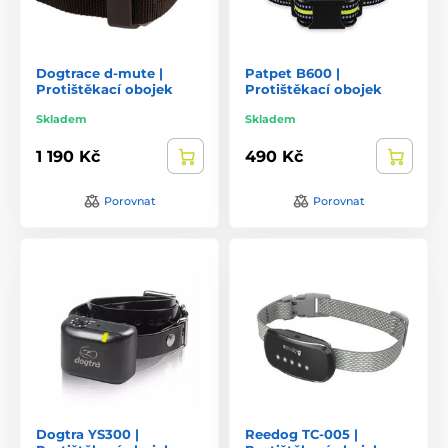
Dogtrace d-mute |
Patpet B600 |
Protištěkací obojek
Protištěkací obojek
Skladem
Skladem
1 190 Kč
490 Kč
Porovnat
Porovnat
Dogtra YS300 |
Reedog TC-005 |