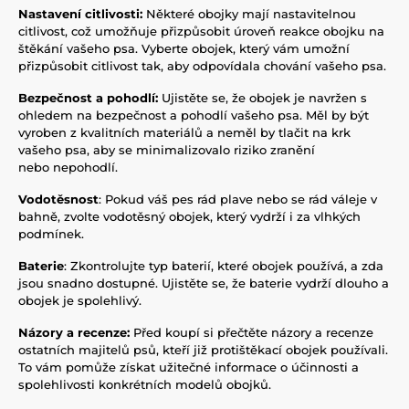
Nastavení citlivosti:
Některé obojky mají nastavitelnou
citlivost, což umožňuje přizpůsobit úroveň reakce obojku na
štěkání vašeho psa. Vyberte obojek, který vám umožní
přizpůsobit citlivost tak, aby odpovídala chování vašeho psa.
Bezpečnost a pohodlí:
Ujistěte se, že obojek je navržen s
ohledem na bezpečnost a pohodlí vašeho psa. Měl by být
vyroben z kvalitních materiálů a neměl by tlačit na krk
vašeho psa, aby se minimalizovalo riziko zranění
nebo nepohodlí.
Vodotěsnost
: Pokud váš pes rád plave nebo se rád váleje v
bahně, zvolte vodotěsný obojek, který vydrží i za vlhkých
podmínek.
Baterie
: Zkontrolujte typ baterií, které obojek používá, a zda
jsou snadno dostupné. Ujistěte se, že baterie vydrží dlouho a
obojek je spolehlivý.
Názory a recenze:
Před koupí si přečtěte názory a recenze
ostatních majitelů psů, kteří již protištěkací obojek používali.
To vám pomůže získat užitečné informace o účinnosti a
spolehlivosti konkrétních modelů obojků.