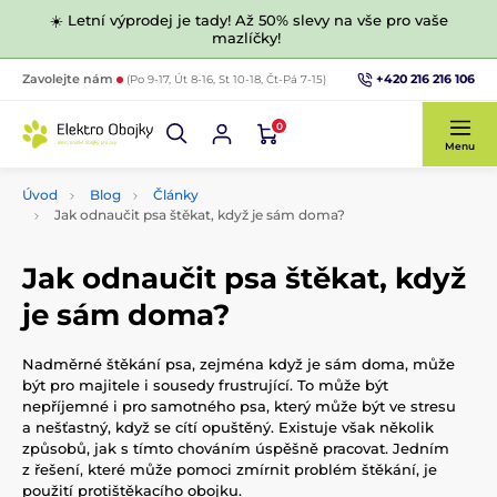
☀️ Letní výprodej je tady! Až 50% slevy na vše pro vaše
mazlíčky!
+420 216 216 106
Zavolejte nám
(Po 9-17, Út 8-16, St 10-18, Čt-Pá 7-15)
0
Menu
Úvod
Blog
Články
Jak odnaučit psa štěkat, když je sám doma?
Jak odnaučit psa štěkat, když
je sám doma?
Nadměrné štěkání psa, zejména když je sám doma, může
být pro majitele i sousedy frustrující. To může být
nepříjemné i pro samotného psa, který může být ve stresu
a nešťastný, když se cítí opuštěný. Existuje však několik
způsobů, jak s tímto chováním úspěšně pracovat. Jedním
z řešení, které může pomoci zmírnit problém štěkání, je
použití protištěkacího obojku.