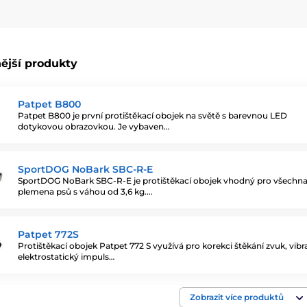
ější produkty
Patpet B800
Patpet B800 je první protištěkací obojek na světě s barevnou LED
dotykovou obrazovkou. Je vybaven…
SportDOG NoBark SBC-R-E
SportDOG NoBark SBC-R-E je protištěkací obojek vhodný pro všechn
plemena psů s váhou od 3,6 kg.…
Patpet 772S
Protištěkací obojek Patpet 772 S využívá pro korekci štěkání zvuk, vibra
elektrostatický impuls…
Zobrazit více produktů