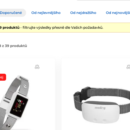
Doporučené
Od nejlevnějšího
Od nejdražšího
Od nejnovějš
39 produktů
- filtrujte výsledky přesně dle Vašich požadavků.
8 z 39 produktů
ej