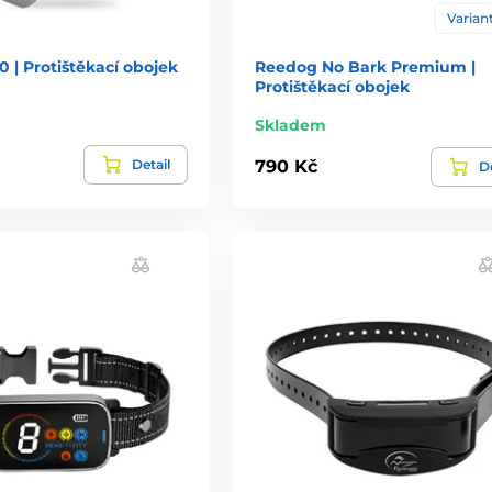
Variant
 | Protištěkací obojek
Reedog No Bark Premium |
Protištěkací obojek
Skladem
Detail
790 Kč
De