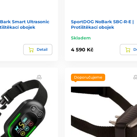
Bark Smart Ultrasonic
SportDOG NoBark SBC-R-E |
otištěkací obojek
Protištěkací obojek
Skladem
4 590 Kč
Detail
De
Doporučujeme