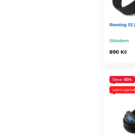
Reedog S2 |
Skladem
890 Kč
Sleva
-50%
Letní výprod