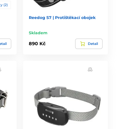
y (2)
Reedog S7 | Protištěkací obojek
Skladem
890 Kč
tail
Detail