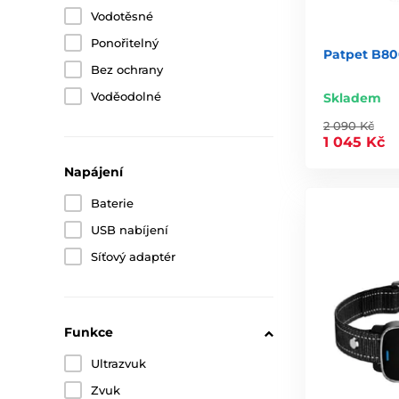
Vodotěsné
Ponořitelný
Patpet B800
Bez ochrany
Voděodolné
Skladem
2 090 Kč
1 045 Kč
Napájení
Baterie
USB nabíjení
Síťový adaptér
Funkce
Ultrazvuk
Zvuk