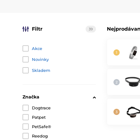
Filtr
Nejprodávan
39
Akce
Novinky
Skladem
Značka
Dogtrace
Patpet
PetSafe®
Reedog