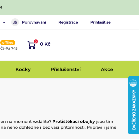
!
Porovnávání
Registrace
Přihlásit se
0
offline
0 Kč
, Čt-Pá 7-15
Kočky
Příslušenství
Akce
e jen na moment vzdálíte?
Protištěkací obojky
jsou tím
na něho dohlédne i bez vaší přítomnosti. Připravili jsme