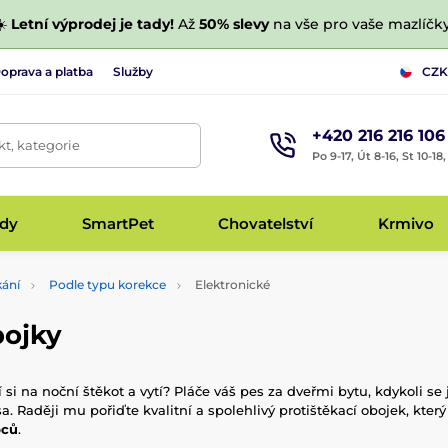
☀️
Letní výprodej je tady!
Až
50% slevy
na vše pro vaše mazlíčky
oprava a platba
Služby
CZK
+420 216 216 106
t, kategorie
Po 9-17, Út 8-16, St 10-18
udy
SmartPet
Chovatelství
Krmivo
kání
Podle typu korekce
Elektronické
bojky
 si na noční štěkot a vytí? Pláče váš pes za dveřmi bytu, kdykoli s
Raději mu pořiďte kvalitní a spolehlivý protištěkací obojek, který 
bců
.