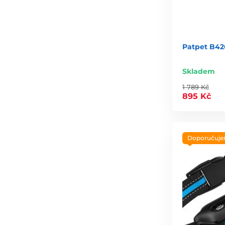
Patpet B420
Skladem
1 789 Kč
895 Kč
Doporučuj