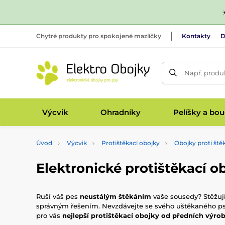
Chytré produkty pro spokojené mazlíčky
Kontakty
D
Např. produk
Výcvik
Ohradníky
Pelíšky a bo
Úvod
Výcvik
Protištěkací obojky
Obojky proti ště
Elektronické protištěkací o
Ruší váš pes
neustálým štěkáním
vaše sousedy? Stěžují
správným řešením. Nevzdávejte se svého uštěkaného psa. 
pro vás
nejlepší protištěkací obojky od předních výro