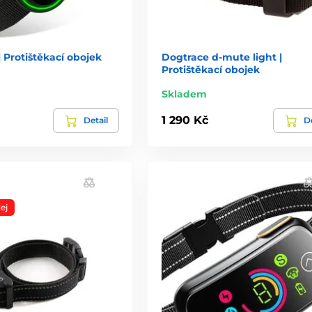
 Protištěkací obojek
Dogtrace d-mute light |
Protištěkací obojek
Skladem
1 290 Kč
Detail
De
ej