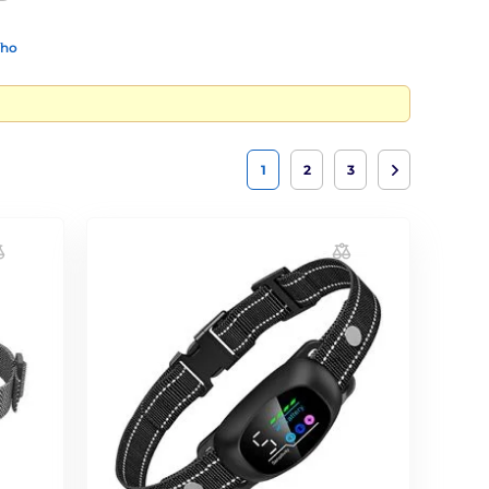
ího
1
2
3