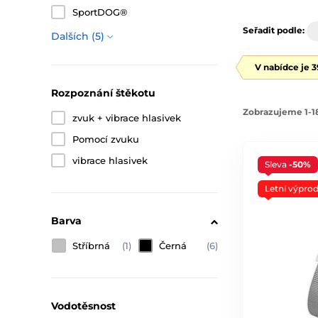
SportDOG®
Seřadit podle:
Dalších (5)
V nabídce je 
Rozpoznání štěkotu
Zobrazujeme 1-1
zvuk + vibrace hlasivek
Pomocí zvuku
vibrace hlasivek
Sleva
-50%
Letní výprod
Barva
Stříbrná
(1)
Černá
(6)
Vodotěsnost