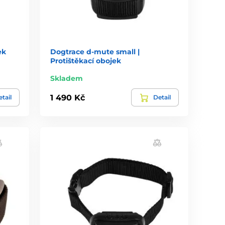
ek
Dogtrace d-mute small |
Protištěkací obojek
Skladem
1 490 Kč
tail
Detail