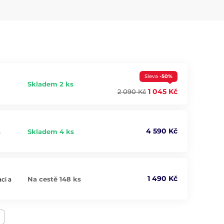
Sleva
-50%
Skladem 2 ks
1 045 Kč
2 090 Kč
4 590 Kč
Skladem 4 ks
a
1 490 Kč
Na cestě 148 ks
ci a