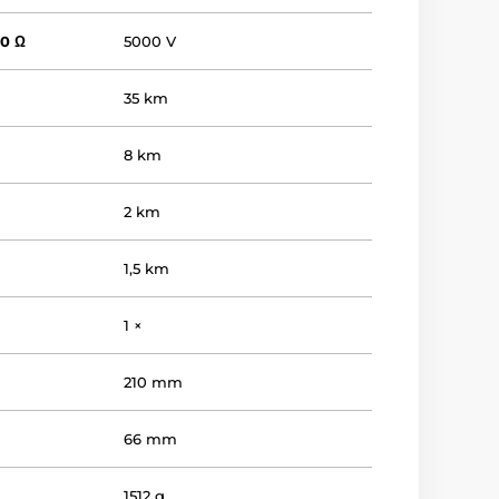
00 Ω
5000 V
35 km
8 km
2 km
1,5 km
1 ×
210 mm
66 mm
1512 g