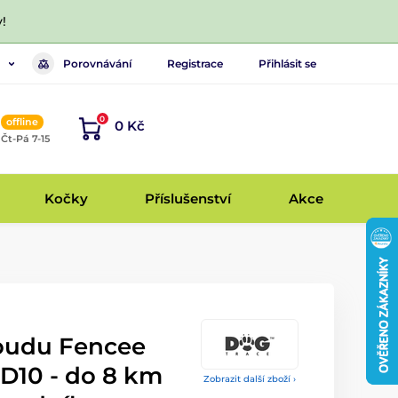
!
Porovnávání
Registrace
Přihlásit se
0
offline
0 Kč
, Čt-Pá 7-15
Kočky
Příslušenství
Akce
oudu Fencee
10 - do 8 km
Zobrazit další zboží ›