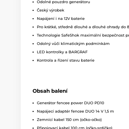
Odolné pouzdro generátoru
Český výrobek
Napájení i na 12V baterie
Pro
krátké, středně dlouhé a dlouhé ohrady do 
Technologie SafeShok maximální bezpečnost pr
Odolný vůči klimatickým podmínkám
LED kontrolky a BARGRAF
Kontrola a řízení stavu baterie
Obsah balení
Generátor fencee power DUO PD10
Napájecí adaptér fencee DUO 14 V 1,5 m
Zemnící kabel 150 cm (očko-očko)
Připojovací kabel 100 cm (očko-srdíčko)