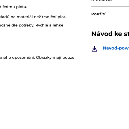
dičnímu plotu.
Použití
adů na materiál než tradiční plot.
ožné dle potřeby. Rychlé a lehké
Návod ke s
Navod-pow
ovného upozornění. Obrázky mají pouze