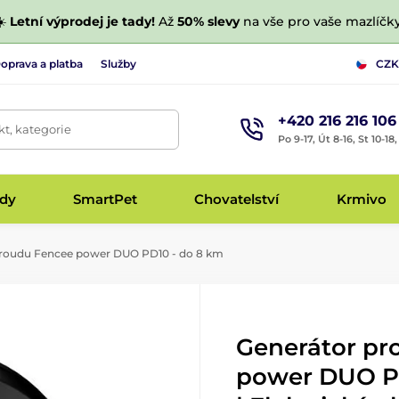
☀️
Letní výprodej je tady!
Až
50% slevy
na vše pro vaše mazlíčky
oprava a platba
Služby
CZK
+420 216 216 106
t, kategorie
Po 9-17, Út 8-16, St 10-18
udy
SmartPet
Chovatelství
Krmivo
roudu Fencee power DUO PD10 - do 8 km
Generátor pr
power DUO PD