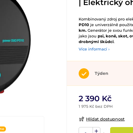
| Elektrický 
Kombinovaný zdroj pro el
PD10
je univerzálně použit
km.
Generátor je svou funkč
jako jsou
psi, koně, skot, 
drobnými škůdci
.
Více informací ›
Týden
2 390 Kč
1 975 Kč bez DPH
Hlídat dostupnost
ine