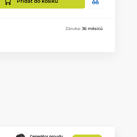
Přidat do košíku
Záruka:
36 měsíců
Generátor proudu…