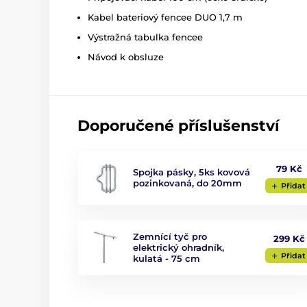
Kabel bateriový fencee DUO 1,7 m
Výstražná tabulka fencee
Návod k obsluze
Doporučené příslušenství
79 Kč
Spojka pásky, 5ks kovová
pozinkovaná, do 20mm
Přidat
Zemnící tyč pro
299 Kč
elektrický ohradník,
Přidat
kulatá - 75 cm