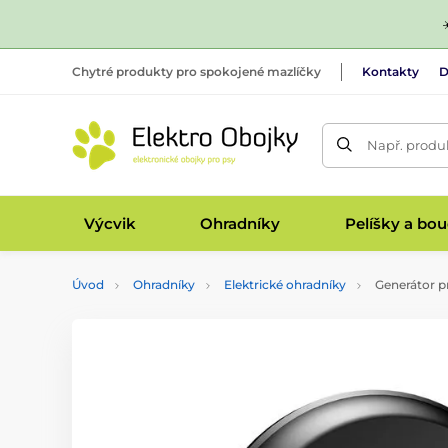
Chytré produkty pro spokojené mazlíčky
Kontakty
D
Např. produk
Výcvik
Ohradníky
Pelíšky a bo
Úvod
Ohradníky
Elektrické ohradníky
Generátor p