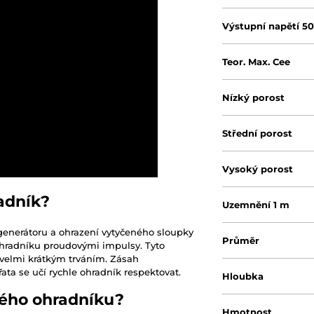
Výstupní napětí 5
Teor. Max. Cee
Nízký porost
Střední porost
Vysoký porost
adník?
Uzemnění 1 m
 generátoru a ohrazení vytyčeného sloupky
Průměr
 ohradníku proudovými impulsy. Tyto
 velmi krátkým trváním. Zásah
ta se učí rychle ohradník respektovat.
Hloubka
kého ohradníku?
Hmotnost