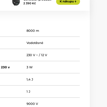
K nákupu
2 390 Kč
8000 m
Vodotěsné
230 V ~ / 12 V
 230 v
3 W
1,4 J
1 J
9000 V