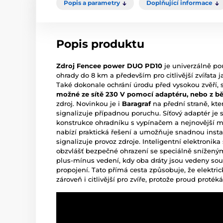
Popis a parametry
Doplňující informace
Popis produktu
Zdroj Fencee power DUO PD10
je univerzálně po
ohrady do 8 km a především pro citlivější zvířata 
Také dokonale ochrání úrodu před vysokou zvěří, s
možné ze sítě 230 V pomocí adaptéru, nebo z bě
zdroj. Novinkou je i
Baragraf
na přední straně, kte
signalizuje případnou poruchu. Síťový adaptér je
konstrukce ohradníku s vypínačem a nejnovější mi
nabízí praktická řešení a umožňuje snadnou instal
signalizuje provoz zdroje. Inteligentní elektroni
obzvlášť bezpečné ohrazení se speciálně snížený
plus-mínus vedení, kdy oba dráty jsou vedeny sou
propojení. Tato přímá cesta způsobuje, že elektrick
zároveň i citlivější pro zvíře, protože proud protéká