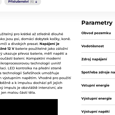
Příslušenství
(6)
Parametry
Obvod pozemku
užitelný pro krátké až středně dlouhé
jako jsou psi, domácí dobytek kočky, koně.
rnčí a divokých prasat.
Napájení je
Vodotěsnost
žné 12 V
baterie použitelné jako záložní
rý ukazuje převoz baterie, měří napětí a
 součástí balení. Kompaktní moderní
Zdroj napájení
kroprocesorovou technologií uvnitř
aci. LED kontrolka na přední straně
Spotřeba zdroje na
ka s technologií SafeShock umožňuje
m výstupním napětím. Vhodné pro použití
běžně a k impulsu dochází při jejich
Vstupní energie
ý impuls je obzvláště intenzivní, ale
 jen malou částí těla.
Výstupní energie
Výstupní napětí