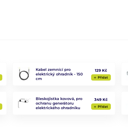
Kabel zemnící pro
129 Kč
elektrický ohradník - 150
Přidat
cm
Bleskojistka kovová, pro
349 Kč
ochranu generátoru
Přidat
elektrického ohradníku