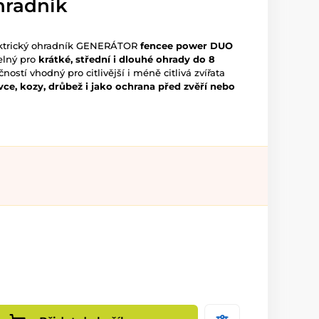
ohradník
ektrický ohradník GENERÁTOR
fencee power DUO
elný pro
krátké, střední i dlouhé ohrady do 8
ností vhodný pro citlivější i méně citlivá zvířata
ovce, kozy, drůbež i jako ochrana před zvěří nebo