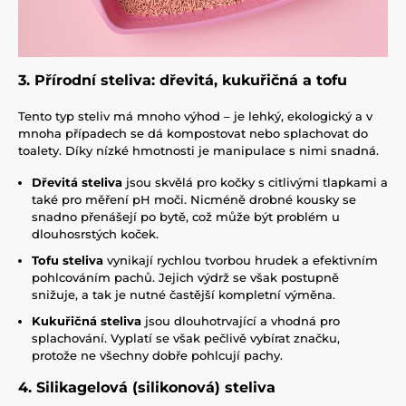
3. Přírodní steliva: dřevitá, kukuřičná a tofu
Tento typ steliv má mnoho výhod – je lehký, ekologický a v
mnoha případech se dá kompostovat nebo splachovat do
toalety. Díky nízké hmotnosti je manipulace s nimi snadná.
Dřevitá steliva
jsou skvělá pro kočky s citlivými tlapkami a
také pro měření pH moči. Nicméně drobné kousky se
snadno přenášejí po bytě, což může být problém u
dlouhosrstých koček.
Tofu steliva
vynikají rychlou tvorbou hrudek a efektivním
pohlcováním pachů. Jejich výdrž se však postupně
snižuje, a tak je nutné častější kompletní výměna.
Kukuřičná steliva
jsou dlouhotrvající a vhodná pro
splachování. Vyplatí se však pečlivě vybírat značku,
protože ne všechny dobře pohlcují pachy.
4. Silikagelová (silikonová) steliva