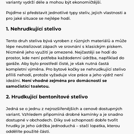
varianty vydrží déle a mohou být ekonomičtější.
Pojďme si představit jednotlivé typy steliv, jejich vlastnosti a
pro jaké situace se nejlépe hodí.
1. Nehrudkující stelivo
Tento druh steliva bývá vyroben z různých materiálů a může
lépe neutralizovat zápach ve srovnání s klasickým pískem.
Nicméně jeho využití je omezené. Nejčastěji se hodí do
prostor, kde není potřeba každodenní údržba, například do
garáže. Aby bylo prostředí čisté, je však nutná častá
kompletní výměna. Pro bytové kočky se nehrudkující stelivo
příliš nehodí, protože vyžaduje více práce a jeho výdrž není
ideální.
Není vhodné zejména pro domácnosti se
samočistící toaletou.
2. Hrudkující bentonitové stelivo
Jedná se o jednu z nejrozšířenějších a cenově dostupných
variant. Vzhledem připomíná drobné kamínky a je snadno
dostupné v obchodech. Díky své schopnosti dobře tvořit
hrudky je jeho údržba jednoduchá – stačí lopatka, kterou
oddělíte použité části.