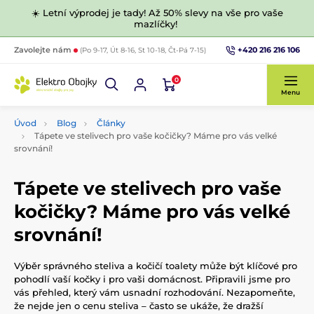
☀️ Letní výprodej je tady! Až 50% slevy na vše pro vaše
mazlíčky!
+420 216 216 106
Zavolejte nám
(Po 9-17, Út 8-16, St 10-18, Čt-Pá 7-15)
0
Menu
Úvod
Blog
Články
Tápete ve stelivech pro vaše kočičky? Máme pro vás velké
srovnání!
Tápete ve stelivech pro vaše
kočičky? Máme pro vás velké
srovnání!
Výběr správného steliva a kočičí toalety může být klíčové pro
pohodlí vaší kočky i pro vaši domácnost. Připravili jsme pro
vás přehled, který vám usnadní rozhodování. Nezapomeňte,
že nejde jen o cenu steliva – často se ukáže, že dražší