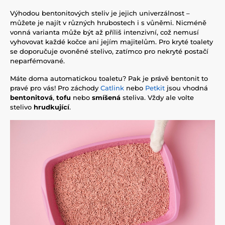
Výhodou bentonitových steliv je jejich univerzálnost –
můžete je najít v různých hrubostech i s vůněmi. Nicméně
vonná varianta může být až příliš intenzivní, což nemusí
vyhovovat každé kočce ani jejím majitelům. Pro kryté toalety
se doporučuje ovoněné stelivo, zatímco pro nekryté postačí
neparfémované.
Máte doma automatickou toaletu? Pak je právě bentonit to
pravé pro vás! Pro záchody
Catlink
nebo
Petkit
jsou vhodná
bentonitová
,
tofu
nebo
smíšená
steliva. Vždy ale volte
stelivo
hrudkující
.