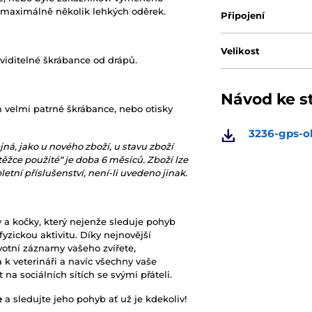
 maximálně několik lehkých oděrek.
Připojení
Velikost
 viditelné škrábance od drápů.
Návod ke s
m velmi patrné škrábance, nebo otisky
3236-gps-o
jná, jako u nového zboží, u stavu zboží
těžce použité“ je doba 6 měsíců. Zboží lze
tní příslušenství, není-li uvedeno jinak.
y a kočky, který nejenže sleduje pohyb
fyzickou aktivitu. Díky nejnovější
votní záznamy vašeho zvířete,
k veterináři a navíc všechny vaše
na sociálních sítích se svými přáteli.
e
a sledujte jeho pohyb ať už je kdekoliv!