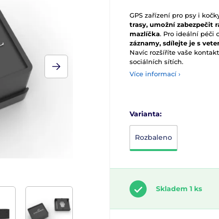
GPS zařízení pro psy i koč
trasy, umožní zabezpečit r
mazlíčka
. Pro ideální péč
záznamy, sdílejte je s vet
Navíc rozšíříte vaše kontakt
sociálních sítích.
Více informací ›
Varianta:
Rozbaleno
Skladem 1 ks