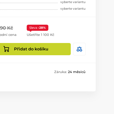
vyberte variantu
vyberte variantu
990 Kč
Sleva
-28%
odní cena
Ušetříte 1 100 Kč
Přidat do košíku
Záruka:
24 měsíců