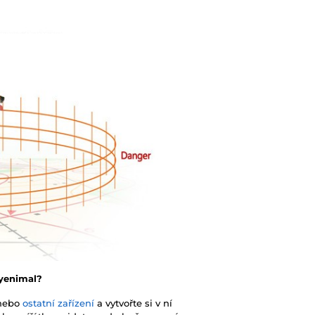
Eyenimal?
 nebo
ostatní zařízení
a vytvořte si v ní