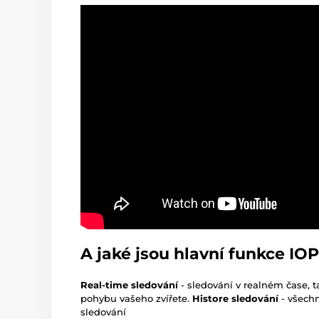
A jaké jsou hlavní funkce IO
Real-time sledování
- sledování v realném čase, 
pohybu vašeho zvířete.
Histore sledování
- všechn
sledování