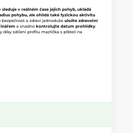
ky
sleduje v reálném čase jejich pohyb, ukládá
adius pohybu, ale ohlídá také fyzickou aktivitu
i o bezpečnost a zdraví jednoduše
uložte zdravotní
erinářem
a snadno
kontrolujte datum prohlídky
.
y díky sdílení profilu mazlíčka s přáteli na