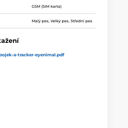
GSM (SIM karta)
Malý pes
,
Velký pes
,
Střední pes
tažení
bojek-a-tracker-eyenimal.pdf