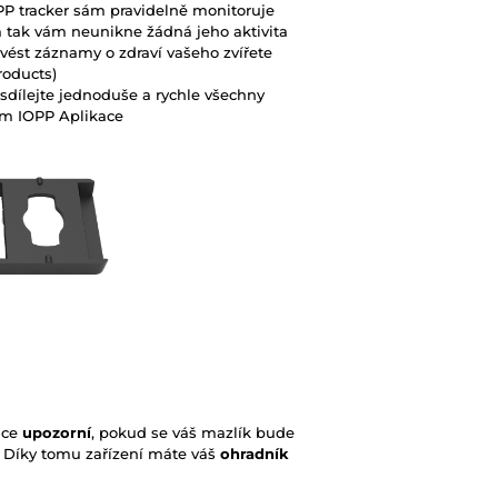
PP tracker sám pravidelně monitoruje
a tak vám neunikne žádná jeho aktivita
vést záznamy o zdraví vašeho zvířete
roducts)
 sdílejte jednoduše a rychle všechny
vím IOPP Aplikace
nce
upozorní
, pokud se váš mazlík bude
li. Díky tomu zařízení máte váš
ohradník