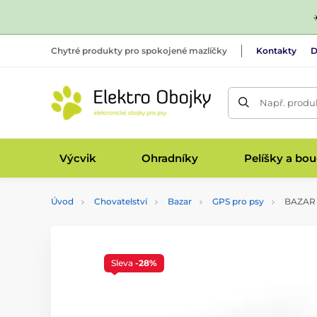
Chytré produkty pro spokojené mazlíčky
Kontakty
D
Např. produk
Výcvik
Ohradníky
Pelíšky a bo
Úvod
Chovatelství
Bazar
GPS pro psy
BAZAR -
Sleva
-28%