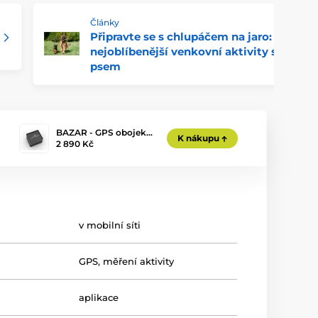
Články
Připravte se s chlupáčem na jaro: 4
nejoblíbenější venkovní aktivity se
psem
BAZAR - GPS obojek…
K nákupu
2 890 Kč
v mobilní síti
GPS
,
měření aktivity
aplikace