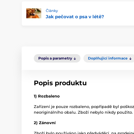
Články
Jak pečovat o psa v létě?
Popis a parametry
Doplňující informace
Popis produktu
1) Rozbaleno
Zařízení je pouze rozbaleno, popřípadě byl poško
neoriginálního obalu. Zboží nebylo nikdy použito.
2) Zánovní
Zboží bylo používáno jako předváděcí, na prodej