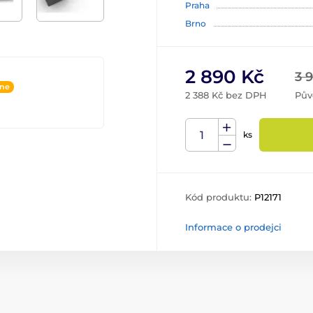
Praha
Brno
2 890 Kč
3 
ine
2 388 Kč bez DPH
Pův
ks
Kód produktu:
P12171
Informace o prodejci