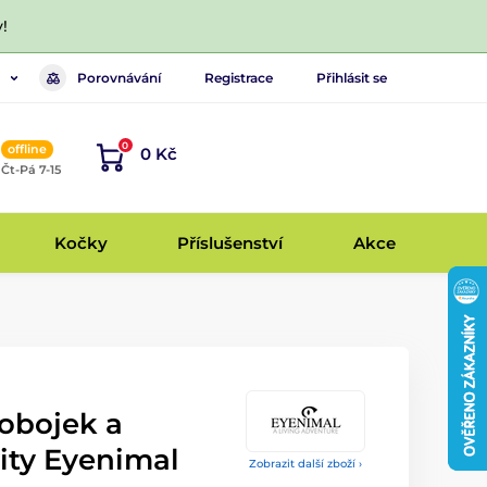
!
Porovnávání
Registrace
Přihlásit se
0
offline
0 Kč
, Čt-Pá 7-15
Kočky
Příslušenství
Akce
obojek a
ity Eyenimal
Zobrazit další zboží ›