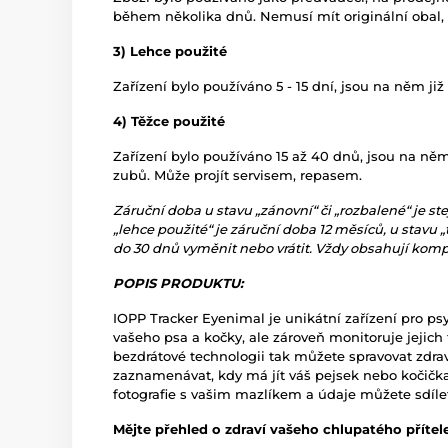
během několika dnů. Nemusí mít originální obal,
3) Lehce použité
Zařízení bylo používáno 5 - 15 dní, jsou na něm již
4) Těžce použité
Zařízení bylo používáno 15 až 40 dnů, jsou na ně
zubů. Může projít servisem, repasem.
Záruční doba u stavu „zánovní“ či „rozbalené“ je ste
„lehce použité“ je záruční doba 12 měsíců, u stavu „
do 30 dnů vyměnit nebo vrátit. Vždy obsahují komple
POPIS PRODUKTU:
IOPP Tracker Eyenimal je unikátní zařízení pro ps
vašeho psa a kočky, ale zároveň monitoruje jejich 
bezdrátové technologii tak můžete spravovat zdra
zaznamenávat, kdy má jít váš pejsek nebo kočička 
fotografie s vašim mazlíkem a údaje můžete sdílet 
Mějte přehled o zdraví vašeho chlupatého přítel