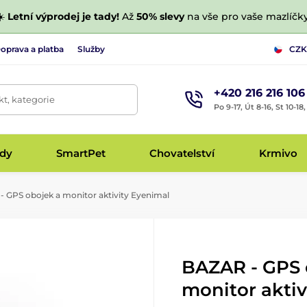
☀️
Letní výprodej je tady!
Až
50% slevy
na vše pro vaše mazlíčky
oprava a platba
Služby
CZK
+420 216 216 106
t, kategorie
Po 9-17, Út 8-16, St 10-18
udy
SmartPet
Chovatelství
Krmivo
 GPS obojek a monitor aktivity Eyenimal
BAZAR - GPS 
monitor aktiv