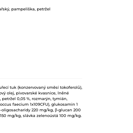
ařský, pampeliška, petržel
uřecí tuk (konzervovaný směsí tokoferolů),
ový olej, pivovarské kvasnice, lněné
, petržel 0,05 %, rozmarýn, tymián,
coccus faecium 1x109CFU), glukosamin 1
o-oligosacharidy 220 mg/kg, β-glucan 200
150 mg/kg, slávka zelenoústá 100 mg/kg.