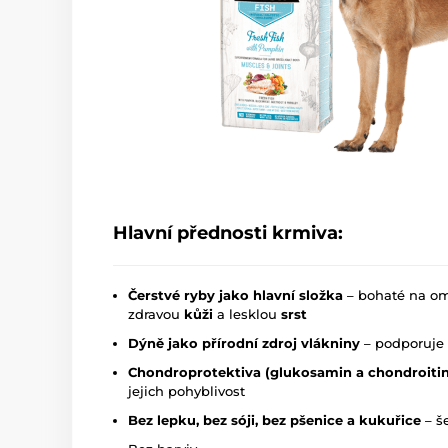
Hlavní přednosti krmiva:
Čerstvé ryby jako hlavní složka
– bohaté na om
zdravou
kůži
a lesklou
srst
Dýně jako přírodní zdroj vlákniny
– podporuje 
Chondroprotektiva (glukosamin a chondroitin
jejich pohyblivost
Bez lepku, bez sóji, bez pšenice a kukuřice
– še