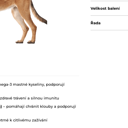
Velikost balení
Řada
ega-3 mastné kyseliny, podporují
zdravé trávení a silnou imunitu
)
– pomáhají chránit klouby a podporují
trné k citlivému zažívání