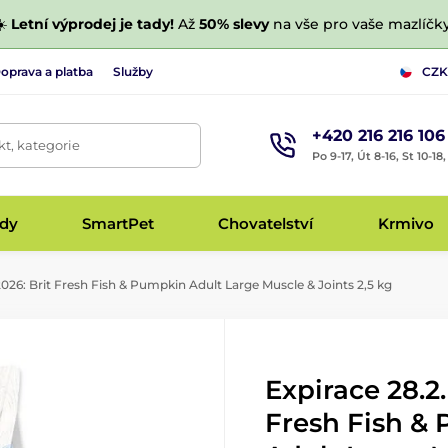
☀️
Letní výprodej je tady!
Až
50% slevy
na vše pro vaše mazlíčky
oprava a platba
Služby
CZK
+420 216 216 106
t, kategorie
Po 9-17, Út 8-16, St 10-18
udy
SmartPet
Chovatelství
Krmivo
2026: Brit Fresh Fish & Pumpkin Adult Large Muscle & Joints 2,5 kg
Expirace 28.2.
Fresh Fish &