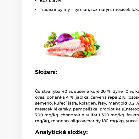
Bez barviv
Tradiční byliny – tymián, rozmarýn, měsíček lék
Složení:
Čerstvá ryba 40 %, sušené kuře 20 %, dýně 10 %, k
oves, pohanka 4 %, jablka, červená řepa 2 %, losos
semeno, kuřecí játra, kolagen, řasy, mangold 0,2 %
měsíček lékařský, pampeliška, probiotika (Entero
700 mg/kg, chondroitin sulfat 1 300 mg/kg, frukt
mg/kg, mannan-oligosacharidy 180 mg/kg, yucca 
Analytické složky: