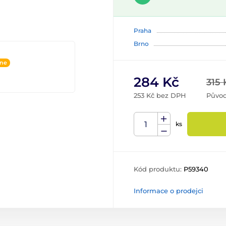
Praha
Brno
ine
284 Kč
315 
253 Kč bez DPH
Původ
ks
Kód produktu:
P59340
Informace o prodejci