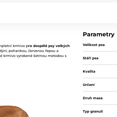
Parametry
Velikost psa
pletní krmivo p
ro dospělé psy velkých
dýní, pohankou, červenou řepou a
ické krmivo vyrobené šetrnou metodou s
Stáří psa
Kvalita
Určení
Druh masa
Typ granulí