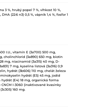
na 3 %, hrubý popel 7 %, vlhkost 10 %,
DHA (22:6 n3) 0,5 %, vápník 1,4 %, fosfor 1
600 I.U., vitamín E (3a700) 500 mg,
g, cholinchlorid (3a890) 650 mg, biotin
 28 mg, niacinamid (3a315) 40 mg, D-
831) 7 mg, kyselina listová (3a316) 0,9
in, hydrát (3b606) 110 mg, chelát železa
minokyselin hydrát (E5) 45 mg, jodid
 hydrát (E4) 18 mg, organická forma
e CNCM I-3060 (inaktivované kvasinky
(3c305) 160 mg.