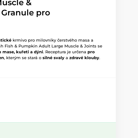
Muscle &
| Granule pro
stické
krmivo pro milovníky čerstvého masa a
esh Fish & Pumpkin Adult Large Muscle & Joints se
 mase, kuřeti a dýni
. Receptura je určena
pro
en
, kterým se stará o
silné svaly
a
zdravé klouby
.