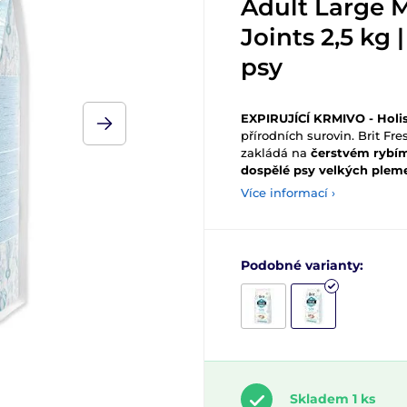
Adult Large 
Joints 2,5 kg 
psy
EXPIRUJÍCÍ KRMIVO - Holi
přírodních surovin. Brit Fr
zakládá na
čerstvém rybím
dospělé psy velkých plem
Více informací ›
Podobné varianty:
Skladem 1 ks