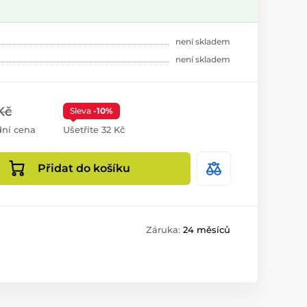
není skladem
není skladem
Kč
Sleva
-10%
ní cena
Ušetříte 32 Kč
Přidat do košíku
Záruka:
24 měsíců