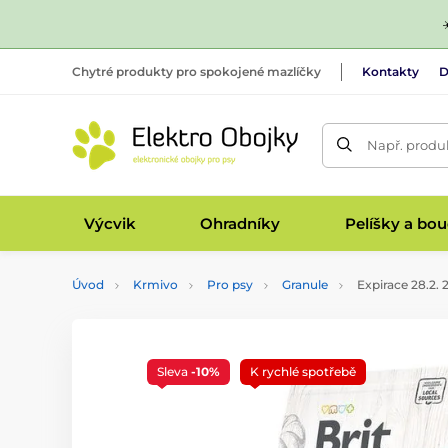
Chytré produkty pro spokojené mazlíčky
Kontakty
D
Např. produk
Výcvik
Ohradníky
Pelíšky a bo
Úvod
Krmivo
Pro psy
Granule
Expirace 28.2. 
Sleva
-10%
K rychlé spotřebě