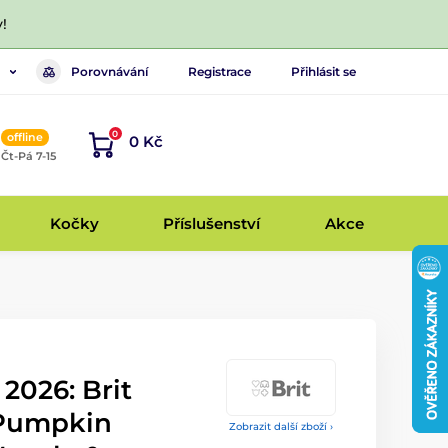
!
Porovnávání
Registrace
Přihlásit se
0
offline
0 Kč
, Čt-Pá 7-15
Kočky
Příslušenství
Akce
 2026: Brit
 Pumpkin
Zobrazit další zboží ›