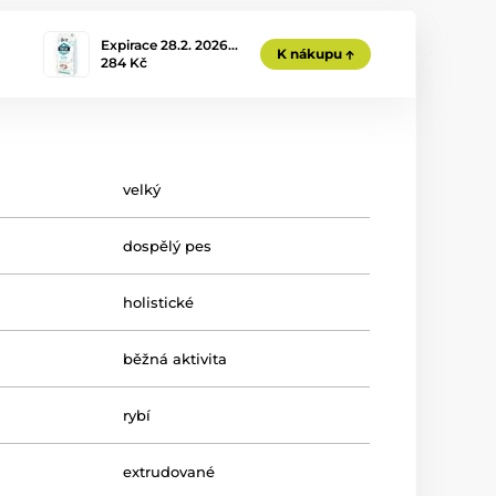
Expirace 28.2. 2026…
K nákupu
284 Kč
velký
dospělý pes
holistické
běžná aktivita
rybí
extrudované