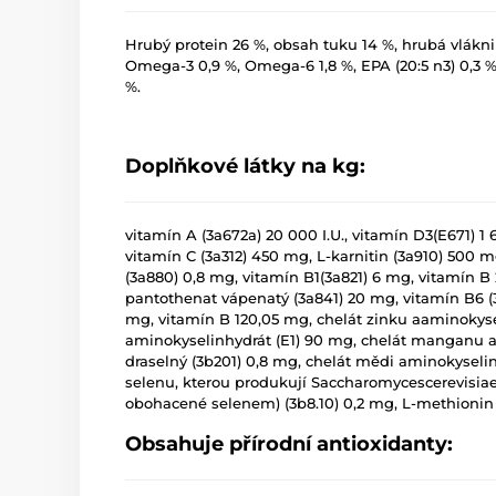
Hrubý protein 26 %, obsah tuku 14 %, hrubá vlákni
Omega-3 0,9 %, Omega-6 1,8 %, EPA (20:5 n3) 0,3 %, 
%.
Doplňkové látky na kg:
vitamín A (3a672a) 20 000 I.U., vitamín D3(E671) 1 
vitamín C (3a312) 450 mg, L-karnitin (3a910) 500 m
(3a880) 0,8 mg, vitamín B1(3a821) 6 mg, vitamín B
pantothenat vápenatý (3a841) 20 mg, vitamín B6 (3a
mg, vitamín B 120,05 mg, chelát zinku aaminokysel
aminokyselinhydrát (E1) 90 mg, chelát manganu a
draselný (3b201) 0,8 mg, chelát mědi aminokyselin
selenu, kterou produkují Saccharomycescerevisia
obohacené selenem) (3b8.10) 0,2 mg, L-methionin 
Obsahuje přírodní antioxidanty: