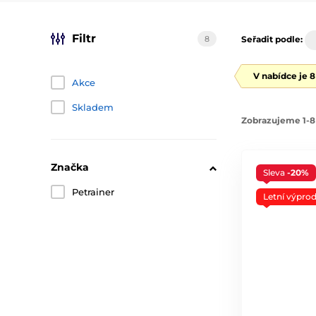
Filtr
8
Seřadit podle:
V nabídce je 
Akce
Skladem
Zobrazujeme 1-8
Značka
Sleva
-20%
Petrainer
Letní výprod