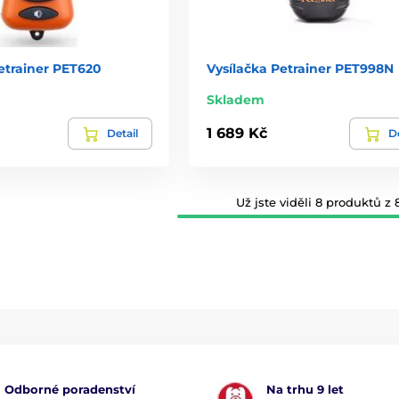
etrainer PET620
Vysílačka Petrainer PET998N
Skladem
1 689 Kč
Detail
De
Už jste viděli 8 produktů z 8
Odborné poradenství
Na trhu 9 let