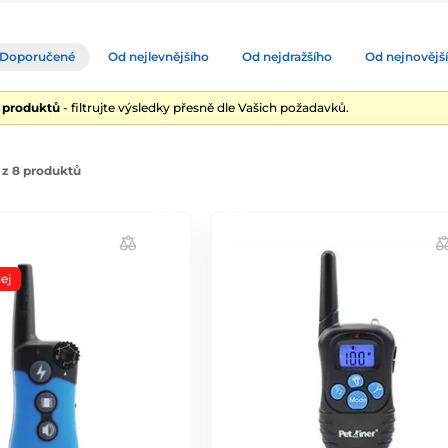
Doporučené
Od nejlevnějšího
Od nejdražšího
Od nejnovějš
8 produktů
- filtrujte výsledky přesně dle Vašich požadavků.
 z 8 produktů
ej