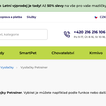
☀️
Letní výprodej je tady!
Až
50% slevy
na vše pro vaše mazlíčky
oprava a platba
Služby
CZK
+420 216 216 106
t, kategorie
Po 9-17, Út 8-16, St 10-18
udy
SmartPet
Chovatelství
Krmivo
Vysílačky
Vysílačky Petrainer
ojky Petrainer
. Vybírat je můžete například podle funkce nebo dal