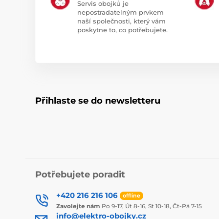
Servis obojků je
nepostradatelným prvkem
naší společnosti, který vám
poskytne to, co potřebujete.
Přihlaste se do newsletteru
Potřebujete poradit
+420 216 216 106
offline
Zavolejte nám
Po 9-17, Út 8-16, St 10-18, Čt-Pá 7-15
info@elektro-obojky.cz