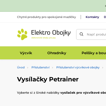
Chytré produkty pro spokojené mazlíčky
Kontakty
D
Např. produk
Výcvik
Ohradníky
Pelíšky a bo
Úvod
Příslušenství
Příslušenství výcvikové obojky
Vysílačky Petrainer
Vyberte si z široké nabídky
vysílaček pro výcvikové ob