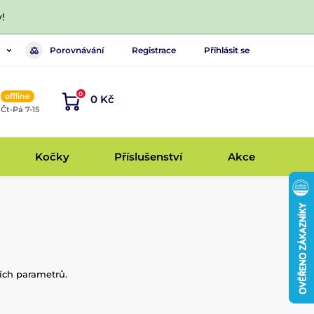
!
Porovnávání
Registrace
Přihlásit se
0
offline
0 Kč
, Čt-Pá 7-15
Kočky
Příslušenství
Akce
ších parametrů.