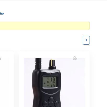
ího
1