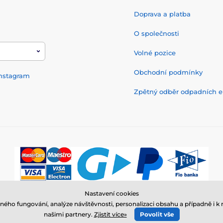
Doprava a platba
O společnosti
Volné pozice
Obchodní podmínky
nstagram
Zpětný odběr odpadních el
Nastavení cookies
© 2026 www.elektro-obojky.cz ⦁ E-shop vytvořila
SIMPLIA.cz
ného fungování, analýze návštěvnosti, personalizaci obsahu a případně i
našimi partnery.
Zjistit více»
Povolit vše