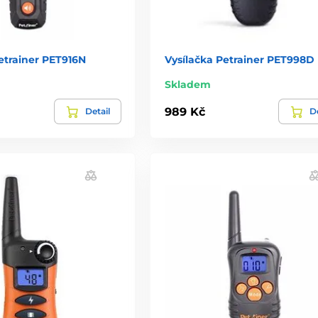
etrainer PET916N
Vysílačka Petrainer PET998D
Skladem
989 Kč
Detail
De