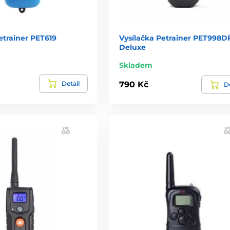
etrainer PET619
Vysílačka Petrainer PET998
Deluxe
Skladem
Detail
790 Kč
De