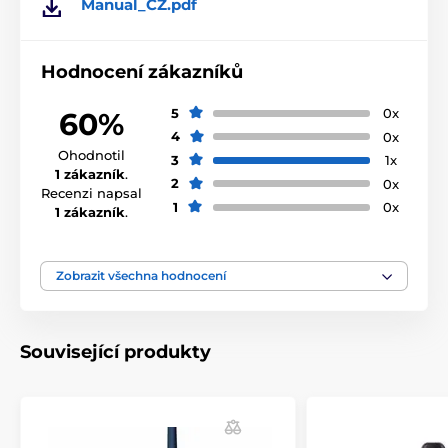
Manual_CZ.pdf
Produkt je zařazen v kategoriích
Hodnocení zákazníků
Příslušenství výcvikové obojky
Vysílačky
5
0x
60%
Vysílačky Petrainer
4
0x
Ohodnotil
3
1x
1 zákazník
.
2
0x
Recenzi napsal
1
0x
1 zákazník
.
Zobrazit všechna hodnocení
Související produkty