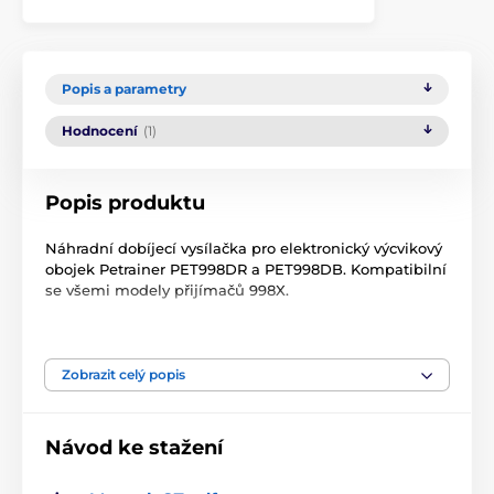
Popis a parametry
Hodnocení
(1)
Popis produktu
Náhradní dobíjecí vysílačka pro elektronický výcvikový
obojek Petrainer PET998DR a PET998DB. Kompatibilní
se všemi modely přijímačů 998X.
Upozornění
: U zařízení starších nebo zakoupených u
jiného prodejce, může dojít k problému s párováním
zařízení, z důvodu rozdílných frekvencí! Frekvenci
Zobrazit celý popis
nelze přenastavit.
Technické specifikace se mohou změnit bez
Návod ke stažení
výslovného upozornění. Obrázky mají pouze
ilustrativní charakter.