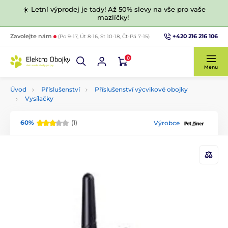
☀️ Letní výprodej je tady! Až 50% slevy na vše pro vaše
mazlíčky!
+420 216 216 106
Zavolejte nám
(Po 9-17, Út 8-16, St 10-18, Čt-Pá 7-15)
0
Menu
Úvod
Příslušenství
Příslušenství výcvikové obojky
Vysílačky
60%
(1)
Výrobce