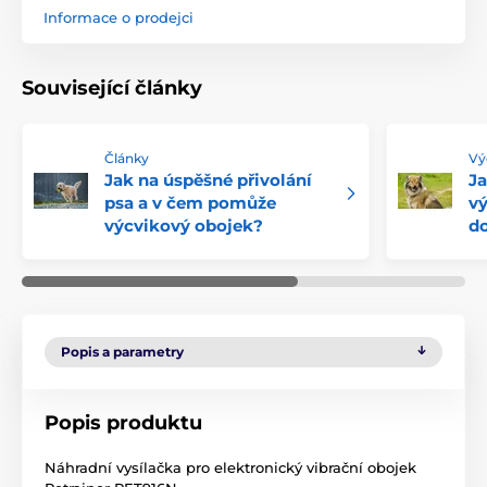
Informace o prodejci
Související články
Články
Vý
Jak na úspěšné přivolání
Ja
psa a v čem pomůže
vý
výcvikový obojek?
d
Popis a parametry
Popis produktu
Náhradní vysílačka pro elektronický vibrační obojek