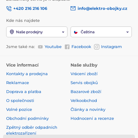
+420 216 216 106
info@elektro-obojky.cz
Kde nás najdete
Naše prodejny
Čeština
Jsme také na:
Youtube
Facebook
Instagram
Více informací
Naše služby
Kontakty a prodejna
Vrácení zboží
Reklamace
Servis obojků
Doprava a platba
Bazarové zboží
O společnosti
Velkoobchod
Volné pozice
Články a novinky
Obchodní podmínky
Hodnocení a recenze
Zpětný odběr odpadních
elektrozařízení