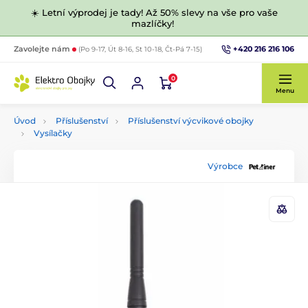
☀️ Letní výprodej je tady! Až 50% slevy na vše pro vaše
mazlíčky!
+420 216 216 106
Zavolejte nám
(Po 9-17, Út 8-16, St 10-18, Čt-Pá 7-15)
0
Menu
Úvod
Příslušenství
Příslušenství výcvikové obojky
Vysílačky
Výrobce