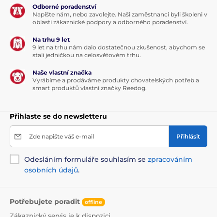
Odborné poradenství
Napište nám, nebo zavolejte. Naši zaměstnanci byli školeni v
oblasti zákaznické podpory a odborného poradenství.
Na trhu 9 let
9 let na trhu nám dalo dostatečnou zkušenost, abychom se
stali jedničkou na celosvětovém trhu.
Naše vlastní značka
Vyrábíme a prodáváme produkty chovatelských potřeb a
smart produktů vlastní značky Reedog.
Přihlaste se do newsletteru
Zde napište váš e-mail
Přihlásit
Odesláním formuláře souhlasím se
zpracováním
osobních údajů
.
Potřebujete poradit
offline
Zákaznický servis je k dispozici