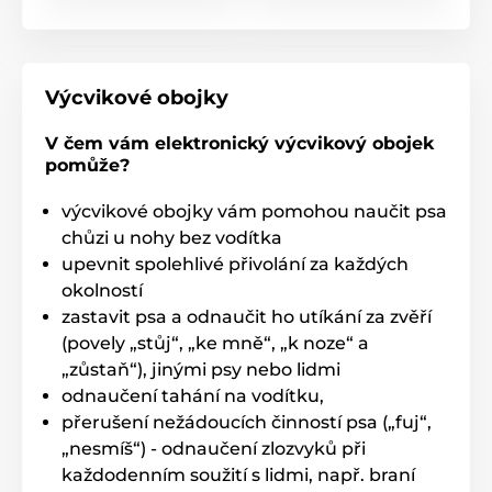
Výcvikové obojky
V čem vám elektronický výcvikový obojek
pomůže?
výcvikové obojky vám pomohou naučit psa
chůzi u nohy bez vodítka
upevnit spolehlivé přivolání za každých
okolností
zastavit psa a odnaučit ho utíkání za zvěří
(povely „stůj“, „ke mně“, „k noze“ a
„zůstaň“), jinými psy nebo lidmi
odnaučení tahání na vodítku,
přerušení nežádoucích činností psa („fuj“,
„nesmíš“) - odnaučení zlozvyků při
každodenním soužití s lidmi, např. braní