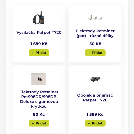
Technické specifikace se mohou změnit bez
výslovného upozornění. Obrázky mají pouze
ilustrativní charakter.
Elektrody Petrainer
Vysílačka Patpet T720
Produkt je zařazen v kategoriích
(pár) - různé délky
1 689 Kč
50 Kč
Výcvikové obojky
601 až 1000 metrů
Přidat
Přidat
Elektrické
Vibrační
Zvukové
Voděodolné
Pro malé psy
Pro střední psy
Pro velké psy
Pro 3 - 9 psů
Elektrody Petrainer
Obojek a přijímač
Pet998DR/998DB
Patpet T720
Deluxe s gumovou
krytkou
1 589 Kč
80 Kč
Přidat
Přidat