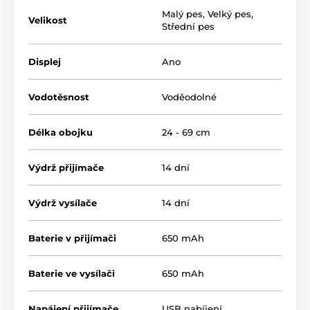
Malý pes
,
Velký pes
,
Velikost
Střední pes
Displej
Ano
Vodotěsnost
Voděodolné
Délka obojku
24 - 69 cm
Výdrž přijímače
14 dní
Výdrž vysílače
14 dní
Baterie v přijímači
650 mAh
Typ korekce:
Baterie ve vysílači
650 mAh
Výcvikový obojek Patpet T720 nabízí 3
druhy korekce. Psa usměrníte
zvukem,
Napájení přijímače
USB nabíjení