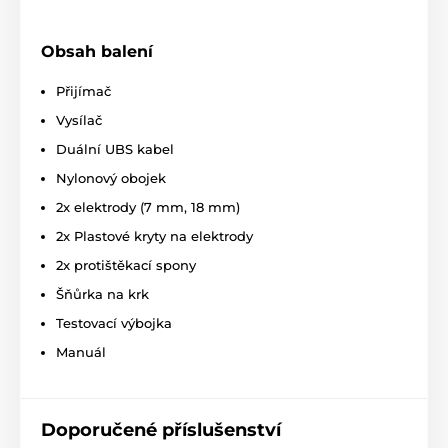
Vodotěsnost:
Obsah balení
Patpet T720 je dodáván
s plně
voděodolným přijímačem s
označením
Přijímač
IPX5
(nevadí mu slabý déšť ani sníh,
nesmí dojít k jeho ponoření!
). Vysílač má jen
Vysílač
nejzákladnější ochranu proti vodě
s označením IPX1.
Duální UBS kabel
Délka obojku
:
Nylonový obojek
Nastavitelný nylonový obojek je pohodlný
2x elektrody (7 mm, 18 mm)
pro vašeho psa při nošení a vhodný pro
2x Plastové kryty na elektrody
téměř všechny typy psů různé velikosti a
rasy. Komfortní
pro obvod krku 24 – 69 cm.
2x protištěkací spony
Váha a rozměry:
Šňůrka na krk
Testovací výbojka
Ovladač:
šířka – 4,5 cm; výška – 14,5 cm;
hloubka 2 cm, váha- 72 g.
Přijímač:
šířka
-
Manuál
3,5 cm; výška - 5,5 cm; hloubka 2 cm, váha-
86 g. Kovové kontaktní body 12 a 17 mm.
Doporučené příslušenství