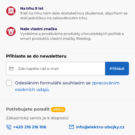
Na trhu 9 let
9 let na trhu nám dalo dostatečnou zkušenost, abychom se
stali jedničkou na celosvětovém trhu.
Naše vlastní značka
Vyrábíme a prodáváme produkty chovatelských potřeb a
smart produktů vlastní značky Reedog.
Přihlaste se do newsletteru
Zde napište váš e-mail
Přihlásit
Odesláním formuláře souhlasím se
zpracováním
osobních údajů
.
Potřebujete poradit
offline
Zákaznický servis je k dispozici
+420 216 216 106
info@elektro-obojky.cz