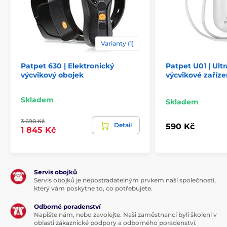
Varianty (1)
Patpet 630 | Elektronický
Patpet U01 | Ult
výcvikový obojek
výcvikové zaříze
Skladem
Skladem
3 690 Kč
Detail
590 Kč
1 845 Kč
Servis obojků
Servis obojků je nepostradatelným prvkem naší společnosti,
který vám poskytne to, co potřebujete.
Odborné poradenství
Napište nám, nebo zavolejte. Naši zaměstnanci byli školeni v
oblasti zákaznické podpory a odborného poradenství.