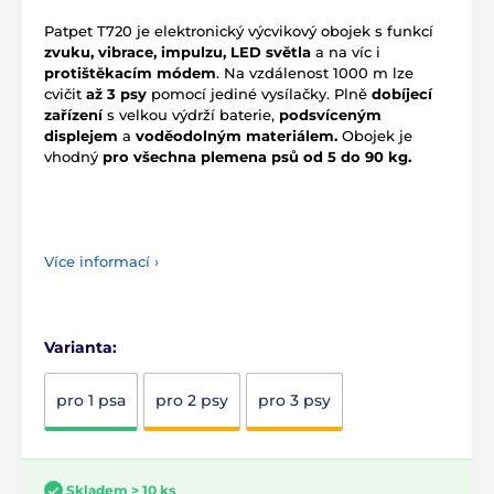
Patpet T720 je elektronický výcvikový obojek s funkcí
zvuku, vibrace, impulzu, LED světla
a na víc i
protištěkacím
módem
. Na vzdálenost 1000 m lze
cvičit
až 3 psy
pomocí jediné vysílačky. Plně
dobíjecí
zařízení
s velkou výdrží baterie,
podsvíceným
displejem
a
voděodolným materiálem.
Obojek je
vhodný
pro všechna plemena psů od 5 do 90 kg.
Více informací ›
Varianta:
pro 1 psa
pro 2 psy
pro 3 psy
Skladem > 10 ks