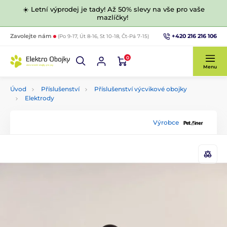
☀️ Letní výprodej je tady! Až 50% slevy na vše pro vaše
mazlíčky!
+420 216 216 106
Zavolejte nám
(Po 9-17, Út 8-16, St 10-18, Čt-Pá 7-15)
0
Menu
Úvod
Příslušenství
Příslušenství výcvikové obojky
Elektrody
Výrobce