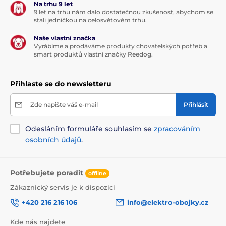
Na trhu 9 let
9 let na trhu nám dalo dostatečnou zkušenost, abychom se
stali jedničkou na celosvětovém trhu.
Naše vlastní značka
Vyrábíme a prodáváme produkty chovatelských potřeb a
smart produktů vlastní značky Reedog.
Přihlaste se do newsletteru
Zde napište váš e-mail
Přihlásit
Odesláním formuláře souhlasím se
zpracováním
osobních údajů
.
Potřebujete poradit
offline
Zákaznický servis je k dispozici
+420 216 216 106
info@elektro-obojky.cz
Kde nás najdete