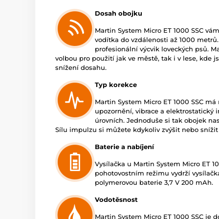
Dosah obojku
Martin System Micro ET 1000 SSC vám
vodítka do vzdálenosti až 1000 metrů
profesionální výcvik loveckých psů. M
volbou pro použití jak ve městě, tak i v lese, kde
snížení dosahu.
Typ korekce
Martin System Micro ET 1000 SSC má 
upozornění, vibrace a elektrostatický i
úrovních. Jednoduše si tak obojek na
Sílu impulzu si můžete kdykoliv zvýšit nebo snížit
Baterie a nabíjení
Vysílačka u Martin System Micro ET 10
pohotovostním režimu vydrží vysílačka 
polymerovou baterie 3,7 V 200 mAh.
Vodotěsnost
Martin System Micro ET 1000 SSC je 