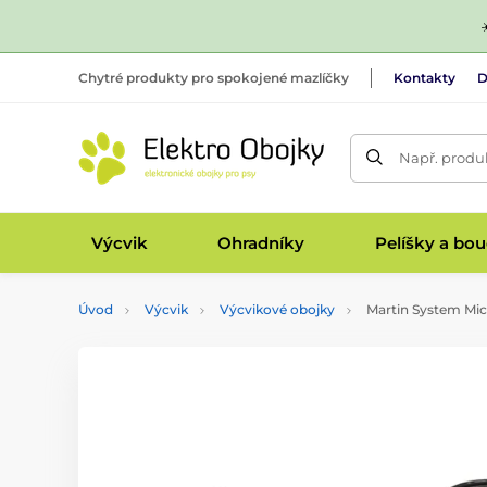
Chytré produkty pro spokojené mazlíčky
Kontakty
D
Např. produk
Výcvik
Ohradníky
Pelíšky a bo
Úvod
Výcvik
Výcvikové obojky
Martin System Micr