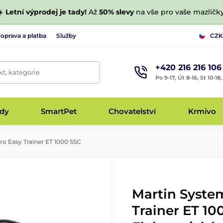
☀️
Letní výprodej je tady!
Až
50% slevy
na vše pro vaše mazlíčky
oprava a platba
Služby
CZK
+420 216 216 106
t, kategorie
Po 9-17, Út 8-16, St 10-18
udy
SmartPet
Chovatelství
Krmivo
o Easy Trainer ET 1000 SSC
Martin Syste
Trainer ET 10