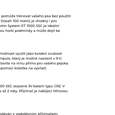
 pomůže trénovat vašeho psa bez použití
. Dosah 100 metrů je vhodný i pro
artin System ET 1000 SSC je ideální
 jsou horší podmínky a může dojít ke
možnost využít jako korekci zvukové
mpuls, který je možné nastavit v 9-ti
stavíte na míru přímo pro vašeho pejska.
 pomocí kolečka na vysílači.
00 SSC osazená 3V baterií typu CR2. V
až 2 roky. Přijímač je nabíjecí lithiovou
dodáván s vodotěsným přijímačem.