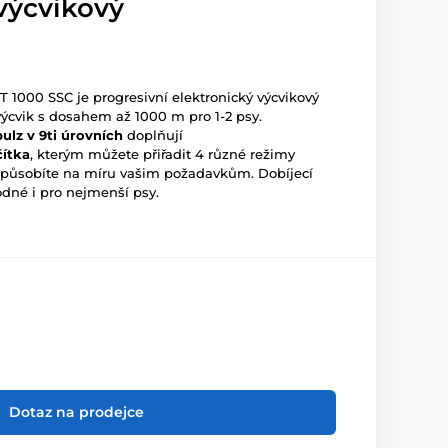
výcvikový
T 1000 SSC je progresivní elektronický výcvikový
ýcvik s dosahem až 1000 m pro 1-2 psy.
ulz v 9ti úrovních
doplňují
čítka
, kterým můžete přiřadit 4 různé režimy
řizpůsobíte na míru vašim požadavkům. Dobíjecí
odné i pro nejmenší psy.
Dotaz na prodejce