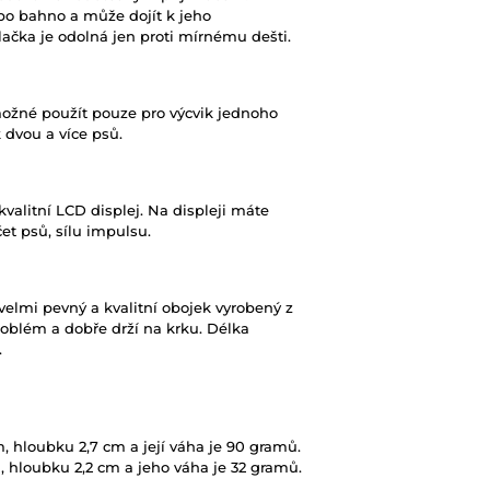
ebo bahno a může dojít k jeho
ačka je odolná jen proti mírnému dešti.
ožné použít pouze pro výcvik jednoho
k dvou a více psů.
alitní LCD displej. Na displeji máte
et psů, sílu impulsu.
elmi pevný a kvalitní obojek vyrobený z
roblém a dobře drží na krku. Délka
.
m, hloubku 2,7 cm a její váha je 90 gramů.
m, hloubku 2,2 cm a jeho váha je 32 gramů.