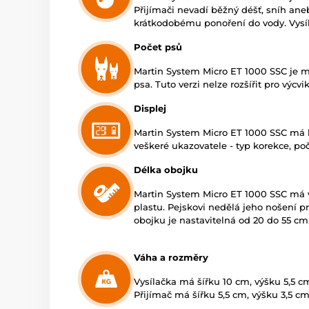
Přijímači nevadí běžný déšť, sníh an
krátkodobému ponoření do vody. Vysíl
Počet psů
Martin System Micro ET 1000 SSC je m
psa. Tuto verzi nelze rozšířit pro výcvi
Displej
Martin System Micro ET 1000 SSC má kv
veškeré ukazovatele - typ korekce, poč
Délka obojku
Martin System Micro ET 1000 SSC má v
plastu. Pejskovi nedělá jeho nošení p
obojku je nastavitelná od 20 do 55 cm
Váha a rozměry
Vysílačka má šířku 10 cm, výšku 5,5 c
Přijímač má šířku 5,5 cm, výšku 3,5 c