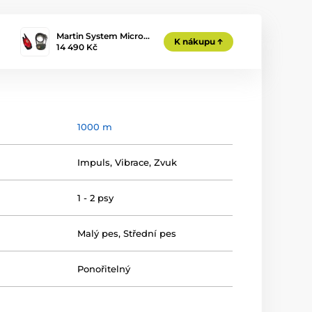
Martin System Micro…
K nákupu
14 490 Kč
1000 m
Impuls
,
Vibrace
,
Zvuk
1 - 2 psy
Malý pes
,
Střední pes
Ponořitelný