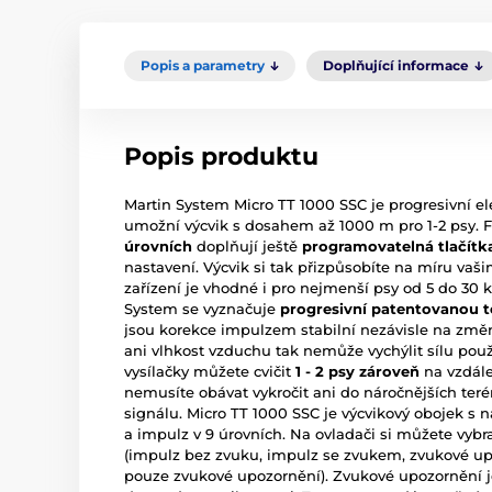
Popis a parametry
Doplňující informace
Popis produktu
Martin System Micro TT 1000 SSC je progresivní el
umožní výcvik s dosahem až 1000 m pro 1-2 psy.
úrovních
doplňují ještě
programovatelná tlačítk
nastavení. Výcvik si tak přizpůsobíte na míru va
zařízení je vhodné i pro nejmenší psy od 5 do 30 
System se vyznačuje
progresivní patentovanou t
jsou korekce impulzem stabilní nezávisle na změ
ani vlhkost vzduchu tak nemůže vychýlit sílu p
vysílačky můžete cvičit
1 - 2 psy zároveň
na vzdál
nemusíte obávat vykročit ani do náročnějších ter
signálu. Micro TT 1000 SSC je výcvikový obojek s 
a impulz v 9 úrovních. Na ovladači si můžete vybr
(impulz bez zvuku, impulz se zvukem, zvukové u
pouze zvukové upozornění). Zvukové upozornění je