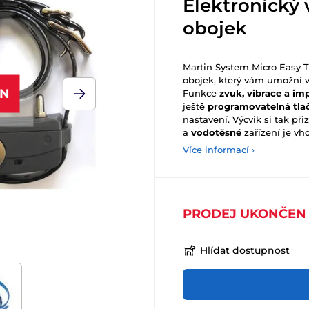
Elektronický 
obojek
Martin System Micro Easy T
obojek, který vám umožní v
EN
Funkce
zvuk, vibrace a imp
ještě
programovatelná tla
nastavení. Výcvik si tak p
a
vodotěsné
zařízení je vh
Více informací ›
PRODEJ UKONČEN
Hlídat dostupnost