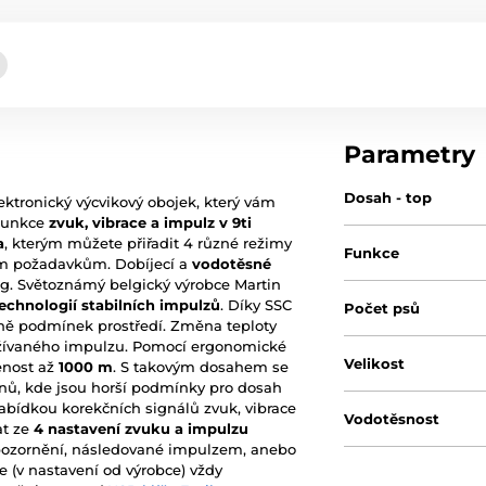
Parametry
Dosah - top
ektronický výcvikový obojek, který vám
 Funkce
zvuk, vibrace a impulz v 9ti
a
, kterým můžete přiřadit 4 různé režimy
Funkce
šim požadavkům. Dobíjecí a
vodotěsné
kg. Světoznámý belgický výrobce Martin
echnologií stabilních impulzů
. Díky SSC
Počet psů
ně podmínek prostředí. Změna teploty
oužívaného impulzu. Pomocí ergonomické
Velikost
enost až
1000 m
. S takovým dosahem se
énů, kde jsou horší podmínky pro dosah
nabídkou korekčních signálů zvuk, vibrace
Vodotěsnost
at ze
4 nastavení zvuku a impulzu
pozornění, následované impulzem, anebo
 (v nastavení od výrobce) vždy