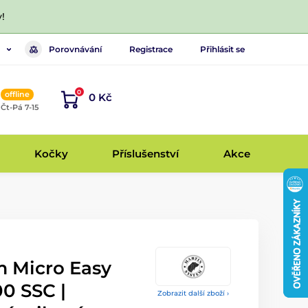
!
Porovnávání
Registrace
Přihlásit se
0
offline
0 Kč
, Čt-Pá 7-15
Kočky
Příslušenství
Akce
m Micro Easy
00 SSC |
Zobrazit další zboží ›