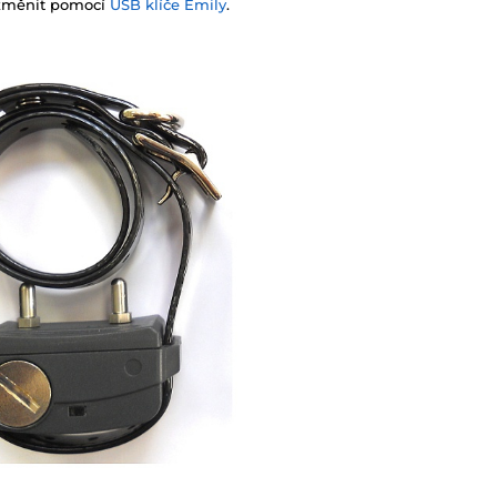
 změnit pomocí
USB klíče Emily
.