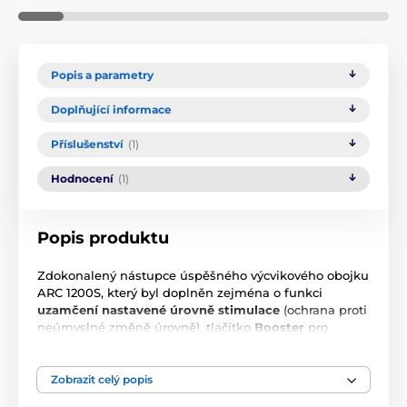
Popis a parametry
Doplňující informace
Příslušenství
(1)
Hodnocení
(1)
Popis produktu
Zdokonalený nástupce úspěšného výcvikového obojku
ARC 1200S, který byl doplněn zejména o funkci
uzamčení nastavené úrovně stimulace
(ochrana proti
neúmyslné změně úrovně), tlačítko
Booster
pro
okamžité zesílení stimulace o předem nastavenou
úroveň a především externí
HANDSFREE tlačítko
pro
pohotové ovládání bez potřeby držet v ruce vysílačku.
Zobrazit celý popis