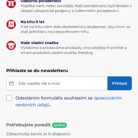
Odborné poradenství
Napište nám, nebo zavolejte. Naši zaměstnanci byli školeni v
oblasti zákaznické podpory a odborného poradenství.
Na trhu 9 let
9 let na trhu nám dalo dostatečnou zkušenost, abychom se
stali jedničkou na celosvětovém trhu.
Naše vlastní značka
Vyrábíme a prodáváme produkty chovatelských potřeb a
smart produktů vlastní značky Reedog.
Přihlaste se do newsletteru
Zde napište váš e-mail
Přihlásit
Odesláním formuláře souhlasím se
zpracováním
osobních údajů
.
Potřebujete poradit
online
Zákaznický servis je k dispozici