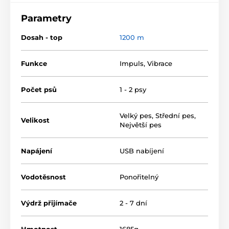
Parametry
Dosah - top
1200 m
Funkce
Impuls
,
Vibrace
Počet psů
1 - 2 psy
Velký pes
,
Střední pes
,
Velikost
Největší pes
Napájení
USB nabíjení
Vodotěsnost
Ponořitelný
Dosah obojku
Výdrž přijímače
2 - 7 dní
Dogtra 1202S vám pomůže trénovat
Vašeho psa bez použití vodítka do