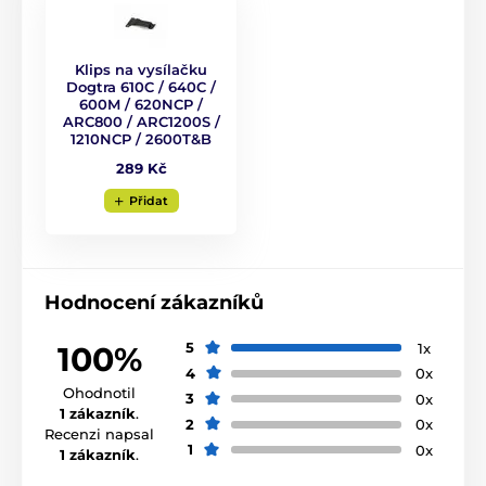
Výcvikové obojky
1001 až 1500 metrů
Elektrické
Vibrační
Ponořitelné
Klips na vysílačku
Pro střední psy
Pro velké psy
Dogtra 610C / 640C /
600M / 620NCP /
Pro největší psy
Pro 2 psy
ARC800 / ARC1200S /
1210NCP / 2600T&B
289 Kč
Přidat
Hodnocení zákazníků
5
1x
100%
4
0x
Ohodnotil
3
0x
1 zákazník
.
2
0x
Recenzi napsal
1
0x
1 zákazník
.