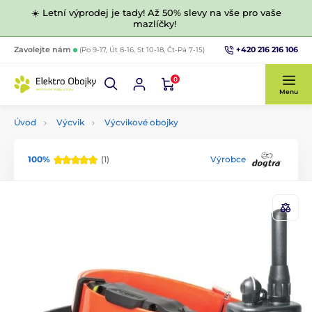
☀️ Letní výprodej je tady! Až 50% slevy na vše pro vaše
mazlíčky!
+420 216 216 106
Zavolejte nám
(Po 9-17, Út 8-16, St 10-18, Čt-Pá 7-15)
0
Menu
Úvod
Výcvik
Výcvikové obojky
100%
(1)
Výrobce