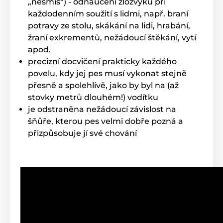
„nesmíš“) - odnaučení zlozvyků při
každodenním soužití s lidmi, např. braní
potravy ze stolu, skákání na lidi, hrabání,
žraní exkrementů, nežádoucí štěkání, vytí
apod.
precizní docvičení prakticky každého
povelu, kdy jej pes musí vykonat stejně
přesně a spolehlivě, jako by byl na (až
stovky metrů dlouhém!) vodítku
je odstraněna nežádoucí závislost na
šňůře, kterou pes velmi dobře pozná a
přizpůsobuje jí své chování