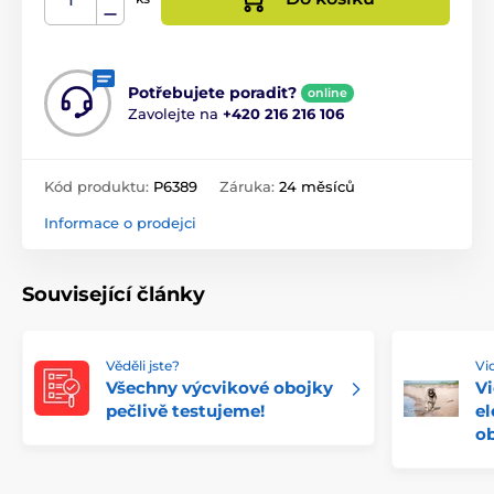
Potřebujete poradit?
online
Zavolejte na
+420 216 216 106
Kód produktu:
P6389
Záruka:
24 měsíců
Informace o prodejci
Související články
Věděli jste?
Vi
Všechny výcvikové obojky
Vi
pečlivě testujeme!
el
ob