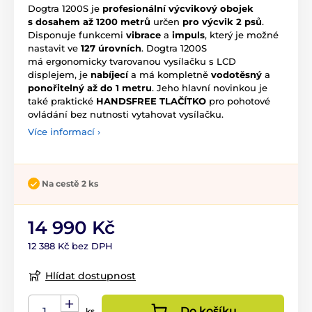
Dogtra 1200S je
profesionální výcvikový obojek
s dosahem až 1200 metrů
určen
pro výcvik 2 psů
.
Disponuje funkcemi
vibrace
a
impuls
, který je možné
nastavit ve
127 úrovních
. Dogtra 1200S
má ergonomicky tvarovanou vysílačku s LCD
displejem, je
nabíjecí
a má kompletně
vodotěsný
a
ponořitelný až do 1 metru
. Jeho hlavní novinkou je
také praktické
HANDSFREE TLAČÍTKO
pro pohotové
ovládání bez nutnosti vytahovat vysílačku.
Více informací ›
Na cestě 2 ks
14 990 Kč
12 388 Kč bez DPH
Hlídat dostupnost
Do košíku
ks