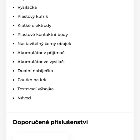
Vysílačka
Délka obojku
Plastový kufřík
Dogtra 1202S má velmi pevný a kvalitní
Krátké elektrody
obojek vyrobený z plastu. Pejskovi nedělá
jeho nošení problém a dobře drží na krku.
Plastové kontaktní body
Délka obojku je nastavitelná
od 20 až do 70 cm
.
Nastavitelný černý obojek
Akumulátor v přijímači
Váha a rozměry
Akumulátor ve vysílači
Vysílačka má šířku 4cm, výšku 11,2cm,
Dualní nabíječka
hloubku 3cm a její váha je 122 gramů.
Přijímač má šířku 5,8cm, výšku 3cm,
Poutko na krk
hloubku 4,2cm a jeho váha je 90 gramů.
Testovací výbojka
Technické specifikace se mohou změnit bez
Návod
výslovného upozornění. Obrázky mají pouze
ilustrativní charakter.
Doporučené příslušenství
Produkt je zařazen v kategoriích