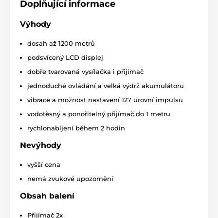
Doplňující informace
Vodotěsnost
Výhody
Dogtra 1202S je dodávána s
plně
vodotěsným
a krátkodobě
ponořitelným
dosah až 1200 metrů
přijímačem
až do 1 metru. Je tak ideální
volbou pro trénink psů v blízkosti vody nebo v horších
podsvícený LCD displej
podmínkách (les, bahno). Vysílačka u Dogtry 1200S je
dobře tvarovaná vysílačka i přijímač
vodotěsná do běžného deště, ne však ponořitelná.
jednoduché ovládání a velká výdrž akumulátoru
Počet psů
vibrace a možnost nastavení 127 úrovní impulsu
Elektronický výcvikový obojek Dogtra
vodotěsný a ponořitelný přijímač do 1 metru
1202S je určená přímo pro
výcvik 2 psů
najednou
. Jednoduše si na vysílačce
rychlonabíjení během 2 hodin
přepínáte mezi psy.
Nevýhody
Displej
vyšší cena
Dogtra 1202S má kvalitní podsvícený
LCD
nemá zvukové upozornění
displej
, díky kterému můžete psa trénovat
jak ve dne, tak i v noci. Na displeji máte
Obsah balení
zobrazenou sílu impulzu a ukazatel stavu nabití a
vybití baterie.
Přijímač 2x