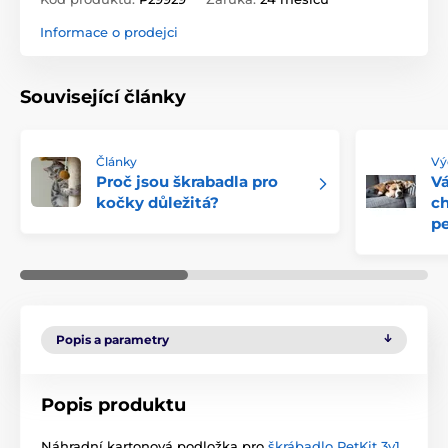
Informace o prodejci
Související články
Články
Vý
Proč jsou škrabadla pro
Vá
kočky důležitá?
ch
pe
Popis a parametry
Popis produktu
Náhradní kartonová podložka pro
škrábadlo PetKit 3v1
.