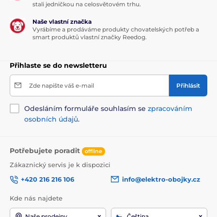
stali jedničkou na celosvětovém trhu.
Naše vlastní značka
Vyrábíme a prodáváme produkty chovatelských potřeb a
smart produktů vlastní značky Reedog.
Přihlaste se do newsletteru
Zde napište váš e-mail
Přihlásit
Odesláním formuláře souhlasím se
zpracováním
osobních údajů
.
Potřebujete poradit
offline
Zákaznický servis je k dispozici
+420 216 216 106
info@elektro-obojky.cz
Kde nás najdete
Naše prodejny
Čeština