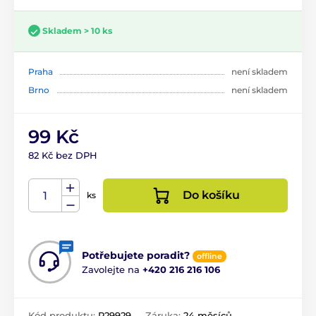
Skladem > 10 ks
Praha
není skladem
Brno
není skladem
99 Kč
82 Kč bez DPH
Do košíku
ks
Potřebujete poradit?
offline
Zavolejte na
+420 216 216 106
Kód produktu:
P29929
Záruka:
24 měsíců