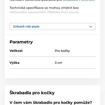
Technické specifikace se mohou změnit bez
výslovného upozornění. Obrázky mají pouze
ilustrativní charakter.
Zobrazit celý popis
Produkt je zařazen v kategoriích
Parametry
Pro kočky
Škrábací
Škrabadla pro kočky
Malá do 100 cm
Velikost
Pro kočky
Kartonová
Kočky
Výška
3 cm
Škrabadla pro kočky
V čem vám škrabadlo pro kočky pomůže?