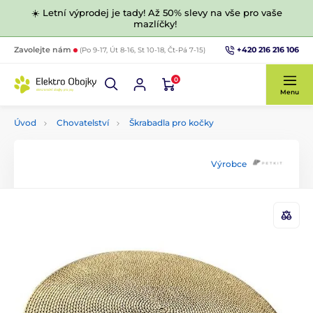
☀️ Letní výprodej je tady! Až 50% slevy na vše pro vaše
mazlíčky!
+420 216 216 106
Zavolejte nám
(Po 9-17, Út 8-16, St 10-18, Čt-Pá 7-15)
0
Menu
Úvod
Chovatelství
Škrabadla pro kočky
Výrobce