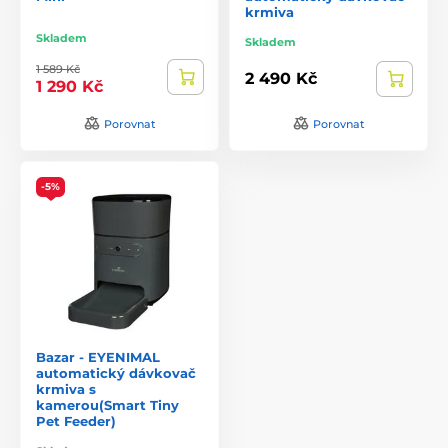
krmiva
Skladem
Skladem
1 589 Kč
2 490 Kč
1 290 Kč
Porovnat
Porovnat
-5%
Bazar - EYENIMAL
automatický dávkovač
krmiva s
kamerou(Smart Tiny
Pet Feeder)