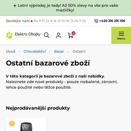
☀️ Letní výprodej je tady! Až 50% slevy na vše pro vaše
mazlíčky!
+420 216 216 106
Zavolejte nám
(Po 9-17, Út 8-16, St 10-18, Čt-Pá 7-15)
0
Menu
Úvod
Chovatelství
Bazar
Ostatní
Ostatní bazarové zboží
V této kategorii je bazarové zboží z naší nabídky
.
Naleznete zde nové produkty - pouze rozbalené, zánovní,
lehce použité nebo těžce použité.
Nejprodávanější produkty