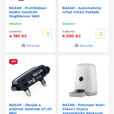
BAZAR - Protištěkací
BAZAR - Automatický
budka GoodLife
vrhač míčků PetSafe
DogSilencer MAX
Skladem
Skladem
4 490 Kč
7 290 Kč
4 190 Kč
6 590 Kč
Porovnat
Porovnat
-19%
BAZAR - Obojek a
BAZAR - Petoneer Nutri
přijímač Aetertek AT-211
Vision | Chytrý
Mini
automatický dávkovač