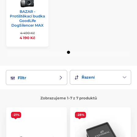
BAZAR -
Protištěkací budka
GoodLife
DogSilencer MAX
4 490 Kč
4 190 Kč
Řazení
Filtr
Zobrazujeme 1-7 z 7 produktů
-21%
-28%