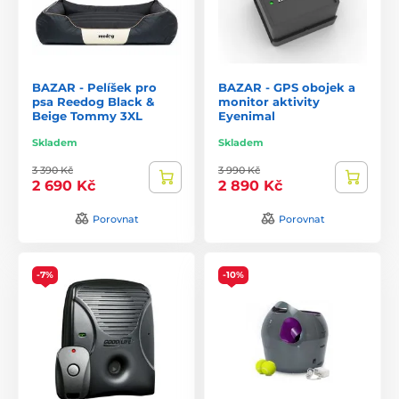
BAZAR - Pelíšek pro
BAZAR - GPS obojek a
psa Reedog Black &
monitor aktivity
Beige Tommy 3XL
Eyenimal
Skladem
Skladem
3 390 Kč
3 990 Kč
2 690 Kč
2 890 Kč
Porovnat
Porovnat
-7%
-10%