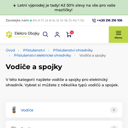
☀️ Letní výprodej je tady! Až 50% slevy na vše pro vaše
mazlíčky!
+420 216 216 106
Zavolejte nám
(Po 9-17, Út 8-16, St 10-18, Čt-Pá 7-15)
0
Menu
Úvod
Příslušenství
Příslušenství ohradníky
Příslušenství elektrické ohradníky
Vodiče a spojky
Vodiče a spojky
V této kategorii najdete vodiče a spojky pro elektrický
ohradník. Vybrat si můžete z několika typů vodičů a spojek.
Vodiče
9