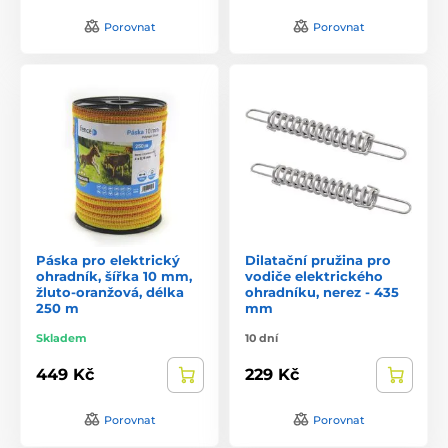
Porovnat
Porovnat
Páska pro elektrický
Dilatační pružina pro
ohradník, šířka 10 mm,
vodiče elektrického
žluto-oranžová, délka
ohradníku, nerez - 435
250 m
mm
Skladem
10 dní
449 Kč
229 Kč
Porovnat
Porovnat