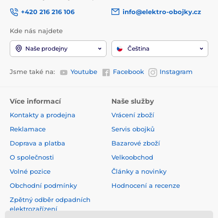
+420 216 216 106
info@elektro-obojky.cz
Kde nás najdete
Naše prodejny
Čeština
Jsme také na:
Youtube
Facebook
Instagram
Více informací
Naše služby
Kontakty a prodejna
Vrácení zboží
Reklamace
Servis obojků
Doprava a platba
Bazarové zboží
O společnosti
Velkoobchod
Volné pozice
Články a novinky
Obchodní podmínky
Hodnocení a recenze
Zpětný odběr odpadních
elektrozařízení