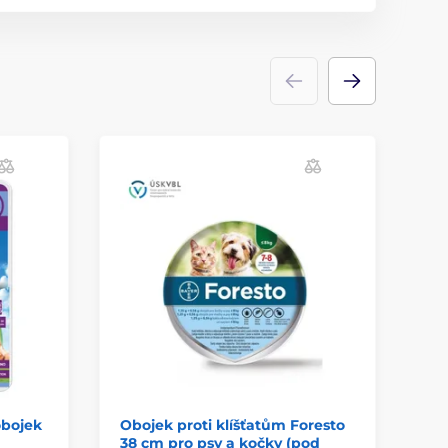
obojek
Obojek proti klíšťatům Foresto
Me
38 cm pro psy a kočky (pod
an