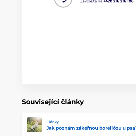
Zavolejte na
+420 216 216 106
Související články
Články
Jak poznám zákeřnou boreliózu u psa