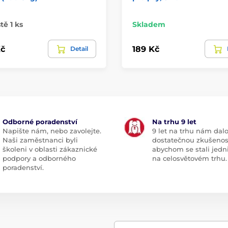
tě 1 ks
Skladem
č
189 Kč
Detail
Odborné poradenství
Na trhu 9 let
Napište nám, nebo zavolejte.
9 let na trhu nám dal
Naši zaměstnanci byli
dostatečnou zkušenos
školeni v oblasti zákaznické
abychom se stali jedn
podpory a odborného
na celosvětovém trhu.
poradenství.