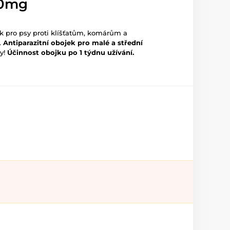
60mg
ek pro psy proti klíšťatům, komárům a
.
Antiparazitní obojek pro malé a
střední
y!
Účinnost obojku po 1 týdnu užívání.