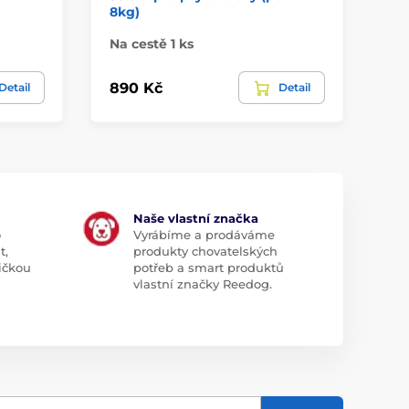
8kg)
33
Na cestě 1 ks
Na
890 Kč
14
Detail
Detail
Naše vlastní značka
o
Vyrábíme a prodáváme
t,
produkty chovatelských
ičkou
potřeb a smart produktů
vlastní značky Reedog.