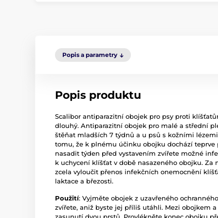
Popis a parametry
Popis produktu
Scalibor antiparazitní obojek pro psy proti klí
dlouhý. Antiparazitní obojek pro malé a střední 
štěňat mladších 7 týdnů a u psů s kožními lézemi 
tomu, že k plnému účinku obojku dochází teprve 
nasadit týden před vystavením zvířete možné infe
k uchycení klíšťat v době nasazeného obojku. Za
zcela vyloučit přenos infekčních onemocnění klí
laktace a březosti.
Použití
: Vyjměte obojek z uzavřeného ochranného
zvířete, aniž byste jej příliš utáhli. Mezi obojke
zasunutí dvou prstů. Provlékněte konec obojku p