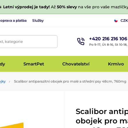
☀️
Letní výprodej je tady!
Až
50% slevy
na vše pro vaše mazlíčky
oprava a platba
Služby
CZK
+420 216 216 106
t, kategorie
Po 9-17, Út 8-16, St 10-18
udy
SmartPet
Chovatelství
Krmivo
ojky
Scalibor antiparazitní obojek pro malé a střední psy 48cm, 760mg
Scalibor anti
obojek pro ma