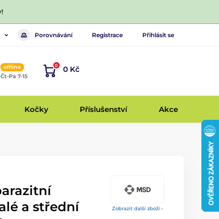
!
Porovnávání
Registrace
Přihlásit se
0
offline
0 Kč
, Čt-Pá 7-15
Kočky
Příslušenství
Akce
parazitní
lé a střední
Zobrazit další zboží ›