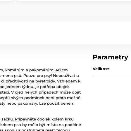
Parametry
Velikost
šťatům, komárům a pakomárům, 48 cm
plemena psů. Pouze pro psy! Nepoužívat u
či přecitlivosti na pyretroidy. Vzhledem k
po jednom týdnu, je potřeba obojek
staci. V ojedinělých případech může dojít
 nepříznivých podmínek není proto možné
šťaty nebo pakomáry. Lze použít během
 sáčku. Připevněte obojek kolem krku
m a krkem psa by mělo být místo na podélné
řes sponu a odstřihněte přebytečnou