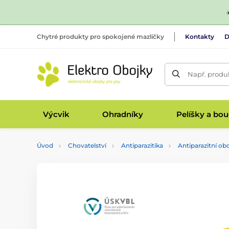
Chytré produkty pro spokojené mazlíčky
Kontakty
D
Např. produk
Výcvik
Ohradníky
Pelíšky a bo
Úvod
Chovatelství
Antiparazitika
Antiparazitní ob