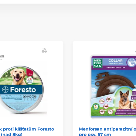
 proti klíšťatům Foresto
Menforsan antiparazitní 
 (nad 8kg)
pro psy, 57 cm