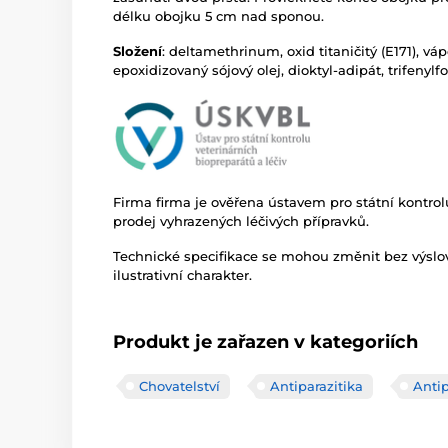
délku obojku 5 cm nad sponou.
Složení
: deltamethrinum, oxid titaničitý (E171), 
epoxidizovaný sójový olej, dioktyl-adipát, trifenylfo
Firma firma je ověřena ústavem pro státní kontrolu
prodej vyhrazených léčivých přípravků.
Technické specifikace se mohou změnit bez výsl
ilustrativní charakter.
Produkt je zařazen v kategoriích
Chovatelství
Antiparazitika
Antip