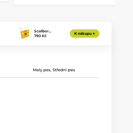
Scalibor…
K nákupu
790 Kč
Malý pes
,
Střední pes