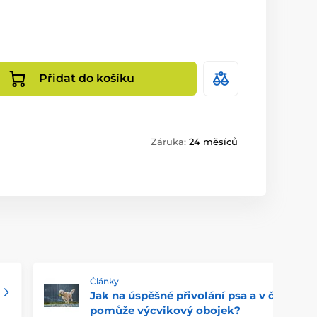
Přidat do košíku
Záruka:
24 měsíců
Články
Jak na úspěšné přivolání psa a v čem
pomůže výcvikový obojek?