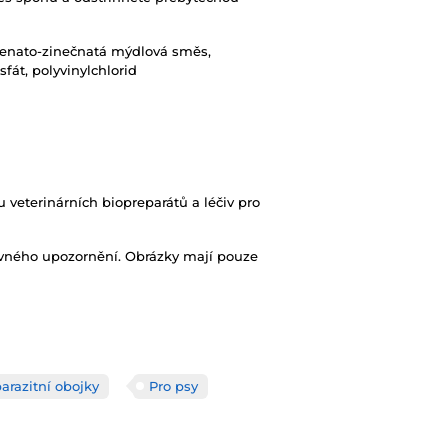
vápenato-zinečnatá mýdlová směs,
sfát, polyvinylchlorid
 veterinárních biopreparátů a léčiv pro
ovného upozornění. Obrázky mají pouze
arazitní obojky
Pro psy