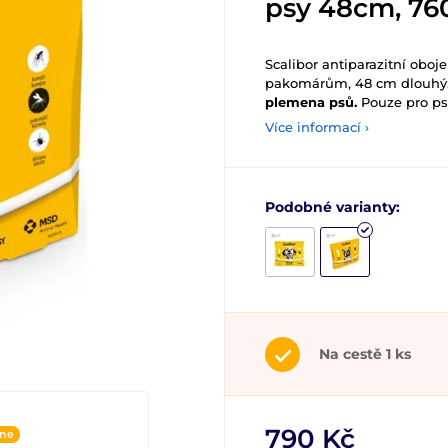
psy 48cm, 7
Scalibor antiparazitní oboj
pakomárům, 48 cm dlouhý
plemena psů.
Pouze pro ps
Více informací ›
Podobné varianty:
Na cestě 1 ks
790 Kč
ine