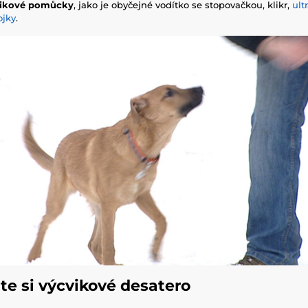
ikové pomůcky
, jako je obyčejné vodítko se stopovačkou, klikr,
ult
ojky
.
e si výcvikové desatero