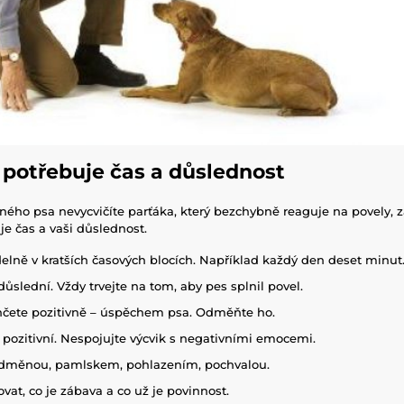
 potřebuje čas a důslednost
ého psa nevycvičíte parťáka, který bezchybně reaguje na povely, 
je čas a vaši důslednost.
delně v kratších časových blocích. Například každý den deset minut
důslední. Vždy trvejte na tom, aby pes splnil povel.
nčete pozitivně – úspěchem psa. Odměňte ho.
pozitivní. Nespojujte výcvik s negativními emocemi.
Odměnou, pamlskem, pohlazením, pochvalou.
vat, co je zábava a co už je povinnost.