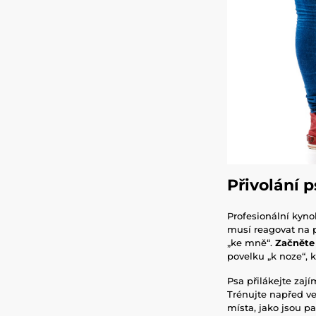
Přivolání p
Profesionální kyno
musí reagovat na p
„ke mně“.
Začněte 
povelku „k noze“, k
Psa přilákejte za
Trénujte napřed ve
místa, jako jsou 