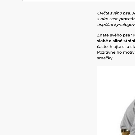
Cvičte svého psa. J
s ním zase procháze
úspěšní kynologové 
Znáte svého psa? M
slabé a silné strá
často, hrajte si a 
Pozitivně ho motiv
smečky.