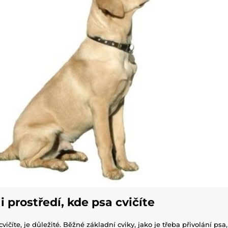
 prostředí, kde psa cvičíte
cvičíte, je důležité. Běžné základní cviky, jako je třeba přivolání ps