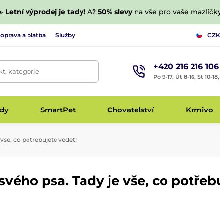
☀️
Letní výprodej je tady!
Až
50% slevy
na vše pro vaše mazlíčky
oprava a platba
Služby
CZK
+420 216 216 106
t, kategorie
Po 9-17, Út 8-16, St 10-18
udy
SmartPet
Chovatelství
Krmivo
vše, co potřebujete vědět!
svého psa. Tady je vše, co potřeb