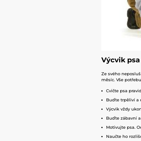
Výcvik psa
Ze svého neposlušn
měsíc. Vše potřebu
Cvičte psa pravi
Buďte trpěliví a 
Výcvik vždy uko
Buďte zábavní a 
Motivujte psa. 
Naučte ho rozlišo