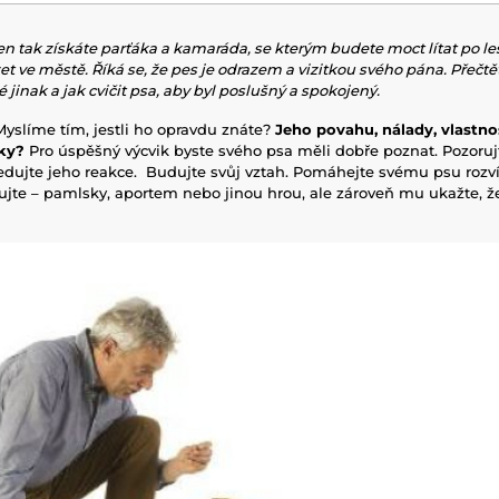
en tak získáte parťáka a kamaráda, se kterým budete moct lítat po l
t ve městě. Říká se, že pes je odrazem a vizitkou svého pána. Přečtěte
jinak a jak cvičit psa, aby byl poslušný a spokojený.
yslíme tím, jestli ho opravdu znáte?
Jeho povahu, nálady, vlastnos
nky?
Pro úspěšný výcvik byste svého psa měli dobře poznat. Pozoruj
sledujte jeho reakce. Budujte svůj vztah. Pomáhejte svému psu rozvíj
ujte – pamlsky, aportem nebo jinou hrou, ale zároveň mu ukažte, že