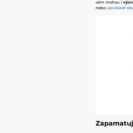
vám mohou i
výcv
nebo
výcvikové ob
Zapamatujt