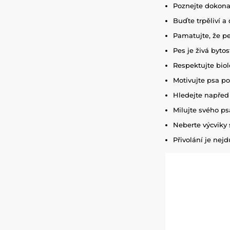
Poznejte dokona
Buďte trpěliví a
Pamatujte, že pes
Pes je živá byto
Respektujte biol
Motivujte psa poz
Hledejte napřed
Milujte svého ps
Neberte výcviky 
Přivolání je nejdů