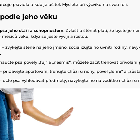
určuje pravidla a kdo je učitel. Myslete při výcviku na svou roli.
 podle jeho věku
 psa jeho stáří a schopnostem
. Zvlášť u štěňat platí, že byste je ne
 měsíců věku, když se ještě vyvíjí a rostou.
ů
– zvykejte štěně na jeho jméno, socializujte ho uvnitř rodiny, navyk
.
naučte psa povely „fuj“ a „nesmíš“, můžete začít trénovat přivolání 
– přidávejte aportování, trénujte chůzi u nohy, povel „lehni“ a „zůsta
– učte psa vyhledávat předměty, navykejte ho na vodítko i chůzi u 