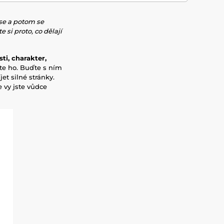
ese a potom se
 si proto, co dělají
ti, charakter,
te ho. Buďte s ním
et silné stránky.
 vy jste vůdce