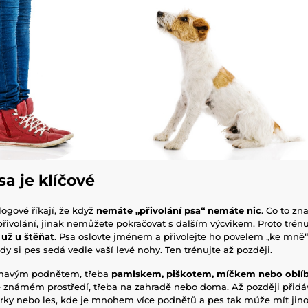
sa je klíčové
logové říkají, že když
nemáte „přivolání psa“ nemáte nic
. Co to z
řivolání, jinak nemůžete pokračovat s dalším výcvikem. Proto trénu
už u štěňat
. Psa oslovte jménem a přivolejte ho povelem „ke mně“ –
dy si pes sedá vedle vaší levé nohy. Ten trénujte až později.
jímavým podnětem, třeba
pamlskem, piškotem, míčkem nebo oblí
 známém prostředí, třeba na zahradě nebo doma. Až později přidáv
parky nebo les, kde je mnohem více podnětů a pes tak může mít ji