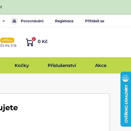
!
Porovnávání
Registrace
Přihlásit se
0
offline
0 Kč
, Čt-Pá 7-15
Kočky
Příslušenství
Akce
ujete