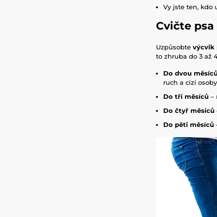
Vy jste ten, kdo 
Cvičte psa
Uzpůsobte
výcvik
to zhruba do 3 až 4
Do dvou měsíc
ruch a cizí osoby
Do tří měsíců
– 
Do čtyř měsíců
Do pěti měsíců