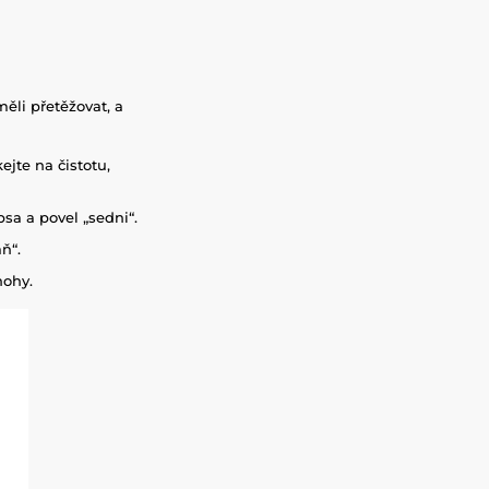
měli přetěžovat, a
ejte na čistotu,
psa a povel „sedni“.
ň“.
nohy.