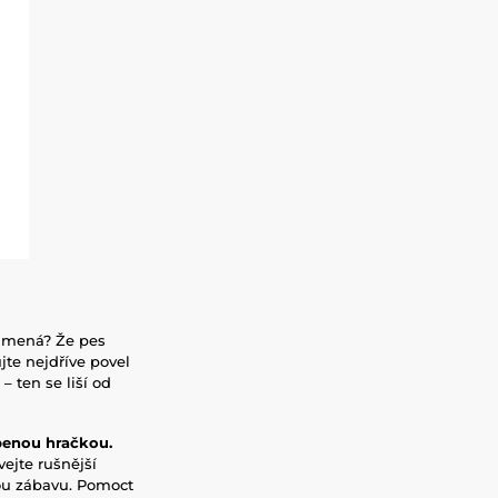
namená? Že pes
jte nejdříve povel
 ten se liší od
benou hračkou.
ejte rušnější
nou zábavu. Pomoct