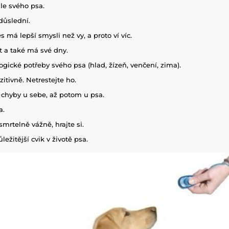
le svého psa.
 důslední.
 má lepší smysli než vy, a proto ví víc.
st a také má své dny.
ogické potřeby svého psa (hlad, žízeň, venčení, zima).
itivně. Netrestejte ho.
 chyby u sebe, až potom u psa.
a.
smrtelně vážně, hrajte si.
ležitější cvik v životě psa.