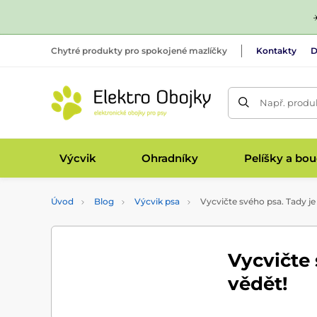
Chytré produkty pro spokojené mazlíčky
Kontakty
D
Např. produk
Výcvik
Ohradníky
Pelíšky a bo
Úvod
Blog
Výcvik psa
Vycvičte svého psa. Tady je 
Vycvičte 
vědět!