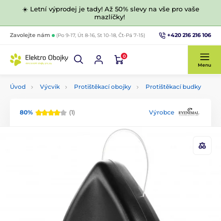
☀️ Letní výprodej je tady! Až 50% slevy na vše pro vaše
mazlíčky!
+420 216 216 106
Zavolejte nám
(Po 9-17, Út 8-16, St 10-18, Čt-Pá 7-15)
0
Menu
Úvod
Výcvik
Protištěkací obojky
Protištěkací budky
80%
(1)
Výrobce