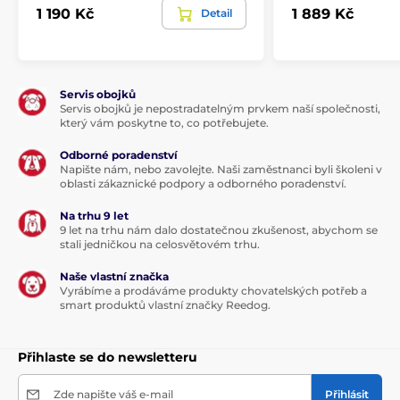
1 190 Kč
1 889 Kč
Detail
Servis obojků
Servis obojků je nepostradatelným prvkem naší společnosti,
který vám poskytne to, co potřebujete.
Odborné poradenství
Napište nám, nebo zavolejte. Naši zaměstnanci byli školeni v
oblasti zákaznické podpory a odborného poradenství.
Na trhu 9 let
9 let na trhu nám dalo dostatečnou zkušenost, abychom se
stali jedničkou na celosvětovém trhu.
Naše vlastní značka
Vyrábíme a prodáváme produkty chovatelských potřeb a
smart produktů vlastní značky Reedog.
Přihlaste se do newsletteru
Zde napište váš e-mail
Přihlásit