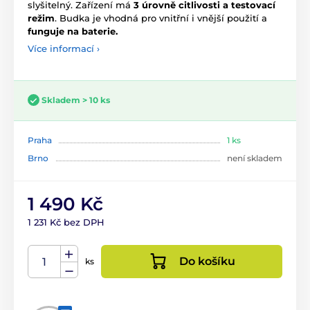
slyšitelný. Zařízení má
3 úrovně citlivosti a testovací
režim
. Budka je vhodná pro vnitřní i vnější použití a
funguje na baterie.
Více informací ›
Skladem > 10 ks
Praha
1 ks
Brno
není skladem
1 490 Kč
1 231 Kč bez DPH
Do košíku
ks