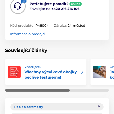
Potřebujete poradit?
online
Zavolejte na
+420 216 216 106
Kód produktu:
P48004
Záruka:
24 měsíců
Informace o prodejci
Související články
Věděli jste?
Čl
Všechny výcvikové obojky
Ja
pečlivě testujeme!
k
Popis a parametry