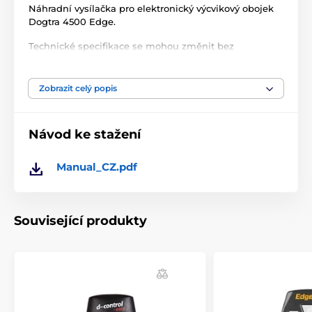
Náhradní vysílačka pro elektronický výcvikový obojek
Dogtra 4500 Edge.
Technické specifikace se mohou změnit bez
výslovného upozornění. Obrázky mají pouze
ilustrativní charakter.
Zobrazit celý popis
Produkt je zařazen v kategoriích
Návod ke stažení
Příslušenství výcvikové obojky
Vysílačky
Manual_CZ.pdf
Vysílačky Dogtra
Související produkty