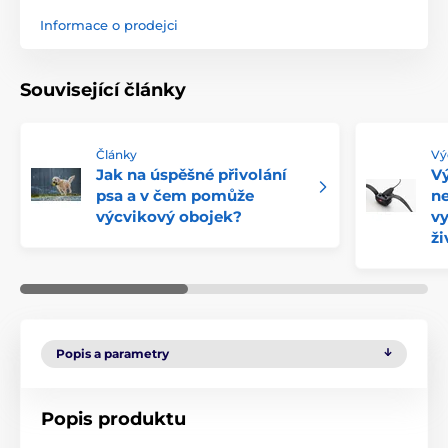
Informace o prodejci
Související články
Články
Vý
Jak na úspěšné přivolání
Vý
psa a v čem pomůže
ne
výcvikový obojek?
vy
ži
Popis a parametry
Popis produktu