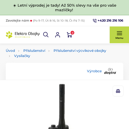
☀️ Letní výprodej je tady! Až 50% slevy na vše pro vaše
mazlíčky!
+420 216 216 106
Zavolejte nám
(Po 9-17, Út 8-16, St 10-18, Čt-Pá 7-15)
0
Menu
Úvod
Příslušenství
Příslušenství výcvikové obojky
Vysílačky
Výrobce