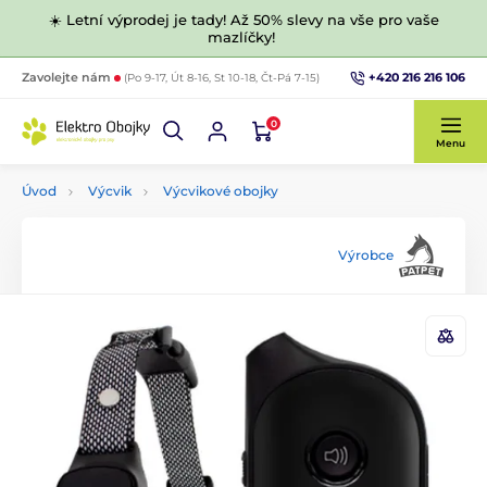
☀️ Letní výprodej je tady! Až 50% slevy na vše pro vaše
mazlíčky!
+420 216 216 106
Zavolejte nám
(Po 9-17, Út 8-16, St 10-18, Čt-Pá 7-15)
0
Menu
Úvod
Výcvik
Výcvikové obojky
Výrobce