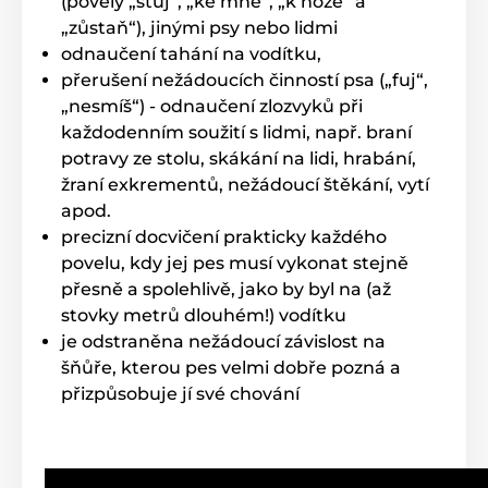
(povely „stůj“, „ke mně“, „k noze“ a
výslovného upozornění. Obrázky mají pouze
ilustrativní charakter.
„zůstaň“), jinými psy nebo lidmi
odnaučení tahání na vodítku,
přerušení nežádoucích činností psa („fuj“,
Produkt je zařazen v kategoriích
„nesmíš“) - odnaučení zlozvyků při
každodenním soužití s lidmi, např. braní
Výcvikové obojky
301 až 600 metrů
potravy ze stolu, skákání na lidi, hrabání,
Vibrační
Zvukové
Voděodolné
žraní exkrementů, nežádoucí štěkání, vytí
apod.
Pro střední psy
Pro velké psy
precizní docvičení prakticky každého
Pro 2 psy
povelu, kdy jej pes musí vykonat stejně
přesně a spolehlivě, jako by byl na (až
stovky metrů dlouhém!) vodítku
je odstraněna nežádoucí závislost na
šňůře, kterou pes velmi dobře pozná a
přizpůsobuje jí své chování