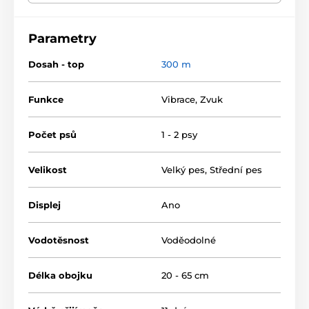
obojek na míru pro vašeho pejska. S výcvikovým
obojkem Patpet 661 zajistíte výcvik vašeho psa na
vzdálenost
maximálně 300 m
, je tak vhodnou volbou
Parametry
pro základní terén - jako zahrada, park nebo cvičák.
Přikoupením přijímače lze výcvik rozšířit až pro 2 psy
Dosah - top
300 m
zároveň. Obojek je bez korekce impulzu, nemá tedy
žádné elektrody, díky tomu je obojek velmi šetrný a
vhodný pro plemena jako je naháč, nebo psy, které
Funkce
Vibrace
,
Zvuk
jsou citlivé či náchylné k vyrážkám.
Patpet 661 je
pouze voděodolný
a přijímač i vysílač jsou dobíjecí.
Počet psů
1 - 2 psy
Nízká hmotnost vysílače a tlačítka pro každou funkci
zvlášť zajistí pohodlné ovládání a LCD podsvícený
displej s ukazatelem síly korekce, stavu baterie a
Velikost
Velký pes
,
Střední pes
zvoleného psa.
Displej
Ano
Vodotěsnost
Voděodolné
Délka obojku
20 - 65 cm