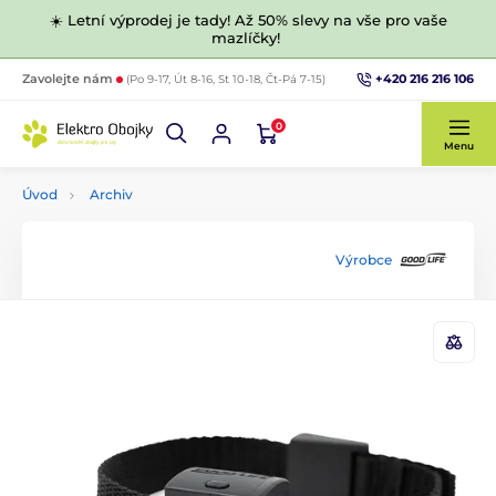
☀️ Letní výprodej je tady! Až 50% slevy na vše pro vaše
mazlíčky!
+420 216 216 106
Zavolejte nám
(Po 9-17, Út 8-16, St 10-18, Čt-Pá 7-15)
0
Menu
Úvod
Archiv
Výrobce