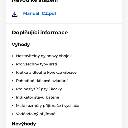
Návod ke stažení
trvá 5-8 hod a jeho výdrž je 2-3 dny v pohotovostním
režimu. Obojek disponuje indikátorem stavu baterie.
Manual_CZ.pdf
Vodotěsnost
Doplňující informace
Positive Pet je pouze voděodolný s
označením ochrany
IPX5
.
Lze jej používat
Výhody
pouze ve slabém dešti, dlouhodobější
pobyt ve vodě a potápění ovšem není možné. Obojek
Nastavitelný nylonový obojek
je tak ideální volbou spíše pro základní použití, nikoli
ale pro výcvik psů ve vodě. Vysílačka má
Pro všechny typy srsti
nejzákladnější ochranu proti vodě s označením IPX1.
Krátká a dlouhá korekce vibrace
Pohodlné dálkové ovládání
Pro neslyšící psy i kočky
Počet psů
Indikátor stavu baterie
Petrainer Positive Pet je možné použít pro
ovládání
pouze 1 psa.
Malé rozměry přijímače i vysílače
Voděodolný přijímač
Nevýhody