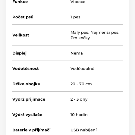
Funkce
Vibrace
Počet psů
1 pes
Malý pes
,
Nejmenší pes
,
Velikost
Pro kočky
Displej
Nemá
Vodotěsnost
Voděodolné
Délka obojku
20 - 70 cm
Výdrž přijímače
2 - 3 dny
Výdrž vysílače
10 hodin
Dosah obojku
Baterie v přijímači
USB nabíjení