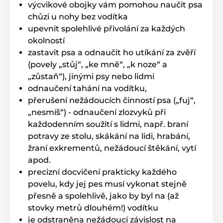
výcvikové obojky vám pomohou naučit psa
chůzi u nohy bez vodítka
upevnit spolehlivé přivolání za každých
okolností
zastavit psa a odnaučit ho utíkání za zvěří
(povely „stůj“, „ke mně“, „k noze“ a
„zůstaň“), jinými psy nebo lidmi
odnaučení tahání na vodítku,
přerušení nežádoucích činností psa („fuj“,
„nesmíš“) - odnaučení zlozvyků při
každodenním soužití s lidmi, např. braní
potravy ze stolu, skákání na lidi, hrabání,
žraní exkrementů, nežádoucí štěkání, vytí
apod.
precizní docvičení prakticky každého
povelu, kdy jej pes musí vykonat stejně
přesně a spolehlivě, jako by byl na (až
stovky metrů dlouhém!) vodítku
je odstraněna nežádoucí závislost na