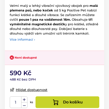
Velmi malý a lehký vibrační výcvikový obojek pro
malá
plemena psů, nebo koček
od 5 kg Positive Pet nabízí
funkci krátké a dlouhé vibrace. Se zařízením můžete
cvičit
pouze 1 psa na vzdálenost 16m.
Obsahuje
tři
vyměnitelné magnetické destičk
y pro krátké, středně
dlouhé nebo dlouhosrsté psy. Dobíjecí baterie s
dlouhou výdrží vám umožní vzít trénink kamkoli.
Více informací ›
Není dostupné
590 Kč
488 Kč bez DPH
Hlídat dostupnost
Do košíku
ks