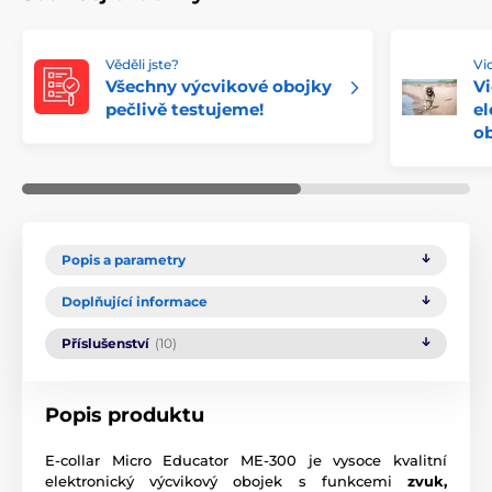
Věděli jste?
Vi
Všechny výcvikové obojky
Vi
pečlivě testujeme!
el
ob
Popis a parametry
Doplňující informace
Příslušenství
(10)
Popis produktu
E-collar Micro Educator ME-300 je vysoce kvalitní
elektronický výcvikový obojek s funkcemi
zvuk,