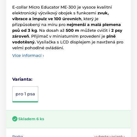
E-collar Micro Educator ME-300 je vysoce kvalitní
elektronický výcvikový obojek s funkcemi
zvuk,
vibrace a impulz ve 100 úrovních
, který je
přizpůsobený na míru pro
nejmenší a malá plemena
psů od 3 kg
. Na dosah až
500 m
můžete cvičit i
2 psy
zároveň
. Přijímač v miniaturním provedení je
plně
vodotěsný.
Vysílačka s LCD displejem je navržená pro
velmi pohodlné ovládání.
Více informací ›
Varianta:
pro 1 psa
Skladem 6 ks
Praha
vyberte variantu