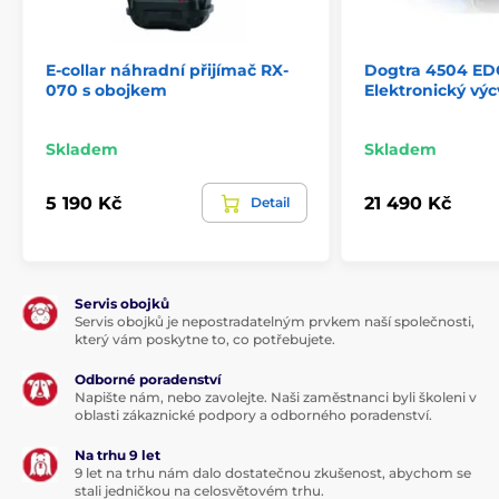
E-collar náhradní přijímač RX-
Dogtra 4504 ED
070 s obojkem
Elektronický výc
Skladem
Skladem
5 190 Kč
21 490 Kč
Detail
Servis obojků
Servis obojků je nepostradatelným prvkem naší společnosti,
který vám poskytne to, co potřebujete.
Odborné poradenství
Napište nám, nebo zavolejte. Naši zaměstnanci byli školeni v
oblasti zákaznické podpory a odborného poradenství.
Na trhu 9 let
9 let na trhu nám dalo dostatečnou zkušenost, abychom se
stali jedničkou na celosvětovém trhu.