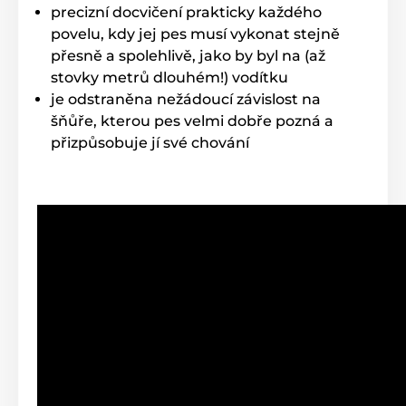
precizní docvičení prakticky každého
Produkt je zařazen v kategoriích
povelu, kdy jej pes musí vykonat stejně
přesně a spolehlivě, jako by byl na (až
Výcvikové obojky
301 až 600 metrů
stovky metrů dlouhém!) vodítku
Elektrické
Vibrační
Zvukové
je odstraněna nežádoucí závislost na
šňůře, kterou pes velmi dobře pozná a
Ponořitelné
Pro malé psy
přizpůsobuje jí své chování
Pro střední psy
Pro 2 psy