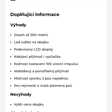
takže ovládání je velice snadné a přesné.
Nabíjecí vysílačka i přijímač
Doplňující informace
Výhody
Dosah až 500 metrů
Led světlo na obojku
Podsvícený LCD displej
Nabíjecí přijímač i vysílačka
Nožnost nastavení 100 úrovní impulsu
Vodotěsný a ponořitelný přijímač
Možnost výcviku 2 psů najednou
Pro nejmenší a malá plemena psů
Nevýhody
Vyšší cena obojku