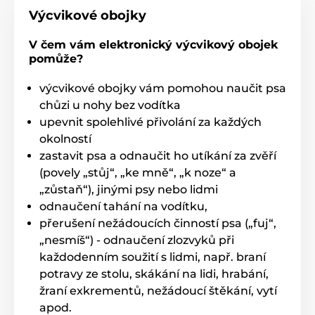
podsvícený LCD displej, díky kterému
Výcvikové obojky
můžete psa trénovat jak ve dne, tak i v
noci. Na displeji má veškeré ukazatele - typ korekce,
vybraného psa, sílu impulzu, sílu signálu a indikaci
V čem vám elektronický výcvikový obojek
stavu nabití/vybití baterie.
pomůže?
Délka obojku
výcvikové obojky vám pomohou naučit psa
chůzi u nohy bez vodítka
Micro Educator ME-300 má velmi pevný a
kvalitní obojek vyrobený z biothanu.
upevnit spolehlivé přivolání za každých
Pejskovi nedělá jeho nošení problém a
okolností
dobře drží na krku. Délka obojku je nastavitelná od 10
zastavit psa a odnaučit ho utíkání za zvěří
až do 65cm.
(povely „stůj“, „ke mně“, „k noze“ a
„zůstaň“), jinými psy nebo lidmi
Váha a rozměry
odnaučení tahání na vodítku,
Přijímač
: 5 x 3,5 x 2,7 cm,
51 g
.
Vysílačka
: 7
přerušení nežádoucích činností psa („fuj“,
x 3 cm, 87 g.
„nesmíš“) - odnaučení zlozvyků při
každodenním soužití s lidmi, např. braní
Technické specifikace se mohou změnit bez
výslovného upozornění. Obrázky mají pouze
potravy ze stolu, skákání na lidi, hrabání,
ilustrativní charakter.
žraní exkrementů, nežádoucí štěkání, vytí
apod.