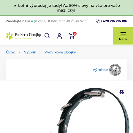
☀️ Letní výprodej je tady! Až 50% slevy na vše pro vaše
mazlíčky!
+420 216 216 106
Zavolejte nám
(Po 9-17, Út 8-16, St 10-18, Čt-Pá 7-15)
0
Menu
Úvod
Výcvik
Výcvikové obojky
Výrobce