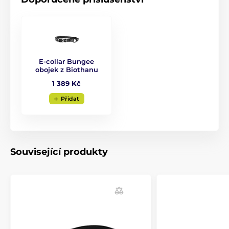
Příslušenství výcvikové obojky
Náhradní obojky k přijímačům
% Příslušenství
E-collar Bungee
obojek z Biothanu
1 389 Kč
Přidat
Související produkty