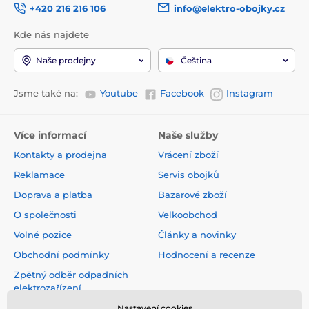
+420 216 216 106
info@elektro-obojky.cz
Kde nás najdete
Naše prodejny
Čeština
Jsme také na:
Youtube
Facebook
Instagram
Více informací
Naše služby
Kontakty a prodejna
Vrácení zboží
Reklamace
Servis obojků
Doprava a platba
Bazarové zboží
O společnosti
Velkoobchod
Volné pozice
Články a novinky
Obchodní podmínky
Hodnocení a recenze
Zpětný odběr odpadních
elektrozařízení
Nastavení cookies