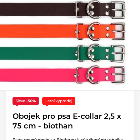
Sleva
-50%
Letní výprodej
Obojek pro psa E-collar 2,5 x
75 cm - biothan
Extra pevný obojek z Biothanu k výcvikovému obojku