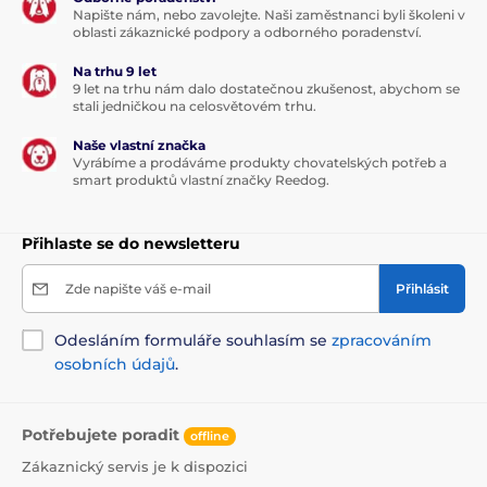
Napište nám, nebo zavolejte. Naši zaměstnanci byli školeni v
oblasti zákaznické podpory a odborného poradenství.
Na trhu 9 let
9 let na trhu nám dalo dostatečnou zkušenost, abychom se
stali jedničkou na celosvětovém trhu.
Naše vlastní značka
Vyrábíme a prodáváme produkty chovatelských potřeb a
smart produktů vlastní značky Reedog.
Přihlaste se do newsletteru
Zde napište váš e-mail
Přihlásit
Odesláním formuláře souhlasím se
zpracováním
osobních údajů
.
Potřebujete poradit
offline
Zákaznický servis je k dispozici