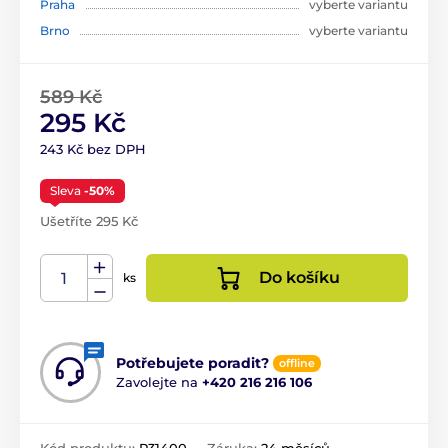
Praha
vyberte variantu
Brno
vyberte variantu
589 Kč
295 Kč
243 Kč bez DPH
Sleva
-50%
Ušetříte 295 Kč
Do košíku
ks
Potřebujete poradit?
offline
Zavolejte na
+420 216 216 106