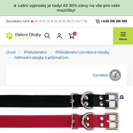
☀️ Letní výprodej je tady! Až 50% slevy na vše pro vaše
mazlíčky!
+420 216 216 106
Zavolejte nám
(Po 9-17, Út 8-16, St 10-18, Čt-Pá 7-15)
0
Menu
Úvod
Příslušenství
Příslušenství výcvikové obojky
Náhradní obojky k přijímačům
Výrobce