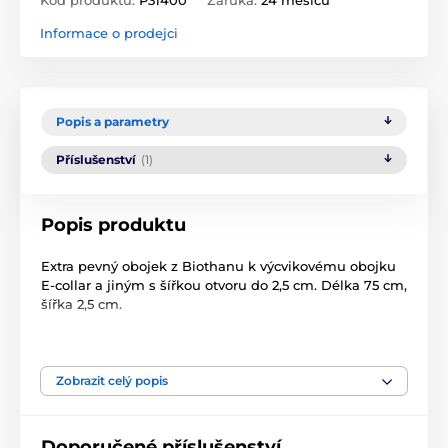
Kód produktu:
P31400
Záruka:
24 měsíců
Informace o prodejci
Popis a parametry
Příslušenství
(1)
Popis produktu
Extra pevný obojek z Biothanu k výcvikovému obojku
E-collar a jiným s šířkou otvoru do 2,5 cm. Délka 75 cm,
šířka 2,5 cm.
Technické specifikace se mohou změnit bez
výslovného upozornění. Obrázky mají pouze
ilustrativní charakter.
Zobrazit celý popis
Produkt je zařazen v kategoriích
Doporučené příslušenství