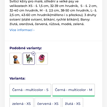
Svíticí kšíry pro malé, střední a velké psy ve
velikostech XS - š. 1,5 cm, 32-39 cm hrudník, S - š. 2 cm,
32-40 cm hrudník, M - š. 2,5 cm, 38-50 cm hrudník, L- š.
2,5 cm, 43-60 cm hrudník(měřeno i s přezkou). 3 druhy
svícení (stálé svícení, blikání, rychlé blikání). Barvy:
žlutá, oranžová, červená, růžová, modrá, zelená.
Více informací ›
Podobné varianty:
Varianta:
Černá - multicolor - S
Černá - multicolor - M
zelená - XS
červená - XS
žlutá - XS