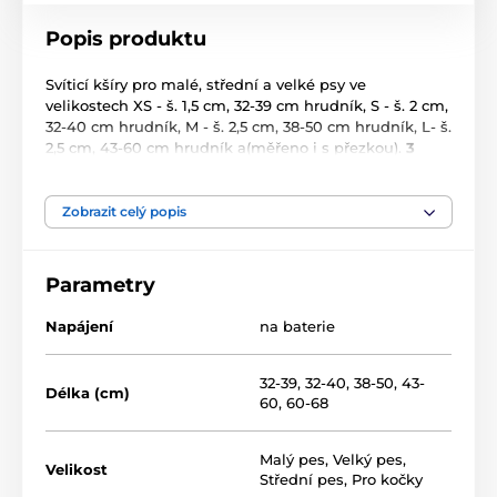
Popis produktu
Svíticí kšíry pro malé, střední a velké psy ve
velikostech XS - š. 1,5 cm, 32-39 cm hrudník, S - š. 2 cm,
32-40 cm hrudník, M - š. 2,5 cm, 38-50 cm hrudník, L- š.
2,5 cm, 43-60 cm hrudník a(měřeno i s přezkou).
3
druhy svícení
(stálé svícení, blikání, rychlé blikání).
Barvy:
žlutá, oranžová, červená, růžová, modrá,
zelená.
Zobrazit celý popis
Kšíry nejsou určeny k připínání vodítka! Slouží jako
doplněk a lokalizátor psa na dálku během snížené
Parametry
viditelnosti.
Napájení
na baterie
32-39
,
32-40
,
38-50
,
43-
Délka (cm)
60
,
60-68
Malý pes
,
Velký pes
,
Velikost
Střední pes
,
Pro kočky