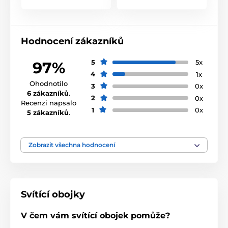
Produkt je zařazen v kategoriích
Svíticí obojky
Pro kočky
Hodnocení zákazníků
Pro malé psy
Pro střední psy
5
5x
97%
Pro velké psy
% Chovatelství
4
1x
% Potřeby pro venčení
Ohodnotilo
3
0x
6 zákazníků
.
2
0x
Potřeby pro venčení
Recenzi napsalo
1
0x
5 zákazníků
.
Zobrazit všechna hodnocení
Svítící obojky
V čem vám svítící obojek pomůže?