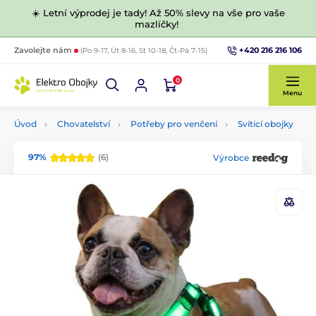
☀️ Letní výprodej je tady! Až 50% slevy na vše pro vaše
mazlíčky!
+420 216 216 106
Zavolejte nám
(Po 9-17, Út 8-16, St 10-18, Čt-Pá 7-15)
0
Menu
Úvod
Chovatelství
Potřeby pro venčení
Svíticí obojky
97%
(6)
Výrobce