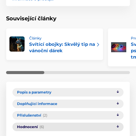
Související články
Články
Pr
Svítící obojky: Skvělý tip na
Sv
vánoční dárek
ps
t
Popis a parametry
Doplňující informace
Příslušenství
(2)
Hodnocení
(6)