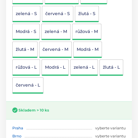
zelená - S
červená - S
žlutá - S
Modrá - S
zelená - M
růžová - M
žlutá - M
červená - M
Modrá - M
růžová - L
Modrá - L
zelená - L
žlutá - L
červená - L
Skladem > 10 ks
Praha
vyberte variantu
Brno
vyberte variantu