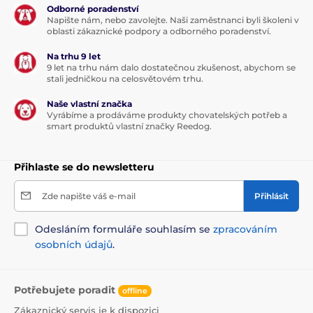
Odborné poradenství
Napište nám, nebo zavolejte. Naši zaměstnanci byli školeni v
oblasti zákaznické podpory a odborného poradenství.
Na trhu 9 let
9 let na trhu nám dalo dostatečnou zkušenost, abychom se
stali jedničkou na celosvětovém trhu.
Naše vlastní značka
Vyrábíme a prodáváme produkty chovatelských potřeb a
smart produktů vlastní značky Reedog.
Přihlaste se do newsletteru
Zde napište váš e-mail
Přihlásit
Odesláním formuláře souhlasím se
zpracováním
osobních údajů
.
Potřebujete poradit
offline
Zákaznický servis je k dispozici