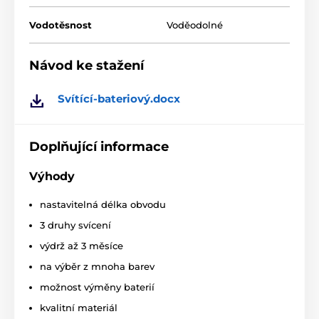
Vodotěsnost
Voděodolné
Návod ke stažení
Svítící-bateriový.docx
Doplňující informace
Výhody
Funkce a barvy
nastavitelná délka obvodu
Svítící kíšry mají 3 druhy svícení (stálé
3 druhy svícení
svícení, blikání, rychlé blikání). Barvy:
žlutá, oranžová, červená, růžová, modrá,
výdrž až 3 měsíce
zelená.
na výběr z mnoha barev
Baterie
možnost výměny baterií
kvalitní materiál
Svítící kšíry jsou napájeny vyměnitelnou