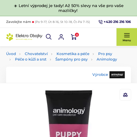
☀️ Letní výprodej je tady! Až 50% slevy na vše pro vaše
mazlíčky!
+420 216 216 106
Zavolejte nám
(Po 9-17, Út 8-16, St 10-18, Čt-Pá 7-15)
0
Menu
Úvod
Chovatelství
Kosmetika a péče
Pro psy
Péče o kůži a srst
Šampóny pro psy
Animology
Výrobce