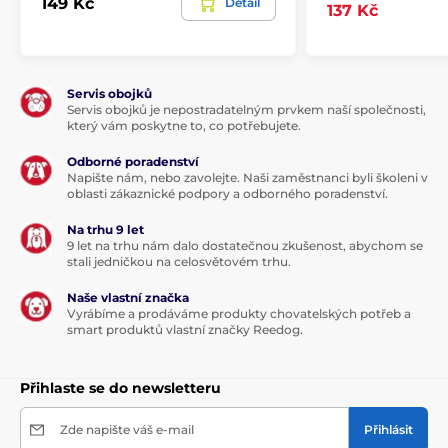
149 Kč
Detail
137 Kč
Servis obojků
Servis obojků je nepostradatelným prvkem naší společnosti,
který vám poskytne to, co potřebujete.
Odborné poradenství
Napište nám, nebo zavolejte. Naši zaměstnanci byli školeni v
oblasti zákaznické podpory a odborného poradenství.
Na trhu 9 let
9 let na trhu nám dalo dostatečnou zkušenost, abychom se
stali jedničkou na celosvětovém trhu.
Naše vlastní značka
Vyrábíme a prodáváme produkty chovatelských potřeb a
smart produktů vlastní značky Reedog.
Přihlaste se do newsletteru
Zde napište váš e-mail
Přihlásit