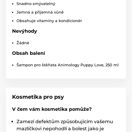
Snadno smývatelný
Technické specifikace se mohou změnit bez
Jemná a příjemná vůně
výslovného upozornění. Obrázky mají pouze
Obsahuje vitamíny a kondicionér
ilustrativní charakter.
Nevýhody
Produkt je zařazen v kategoriích
Žádné
Obsah balení
Chovatelství
Kosmetika a péče
Péče o kůži a srst
Šampóny pro psy
Šampon pro štěňata Animology Puppy Love, 250 ml
Animology
Kosmetika pro psy
V čem vám kosmetika pomůže?
Zamezí defektům způsobujícím vašemu
mazlíčkovi nepohodlí a bolest jako je