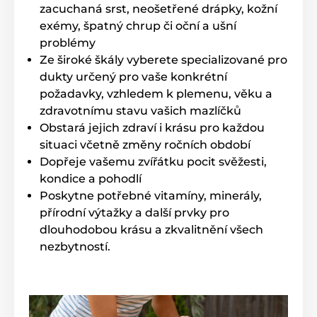
zacuchaná srst, neošetřené drápky, kožní
exémy, špatný chrup či oční a ušní
problémy
Ze široké škály vyberete specializované pro
dukty určený pro vaše konkrétní
požadavky, vzhledem k plemenu, věku a
zdravotnímu stavu vašich mazlíčků
Obstará jejich zdraví i krásu pro každou
situaci včetně změny ročních období
Dopřeje vašemu zvířátku pocit svěžesti,
kondice a pohodlí
Poskytne potřebné vitamíny, minerály,
přírodní výtažky a další prvky pro
dlouhodobou krásu a zkvalitnění všech
nezbytností.