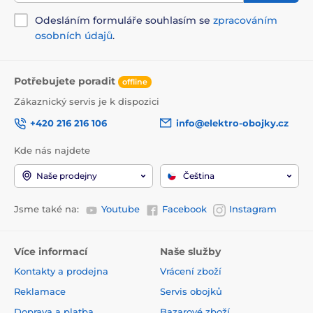
Odesláním formuláře souhlasím se
zpracováním
osobních údajů
.
Potřebujete poradit
offline
Zákaznický servis je k dispozici
+420 216 216 106
info@elektro-obojky.cz
Kde nás najdete
Naše prodejny
Čeština
Jsme také na:
Youtube
Facebook
Instagram
Více informací
Naše služby
Kontakty a prodejna
Vrácení zboží
Reklamace
Servis obojků
Doprava a platba
Bazarové zboží