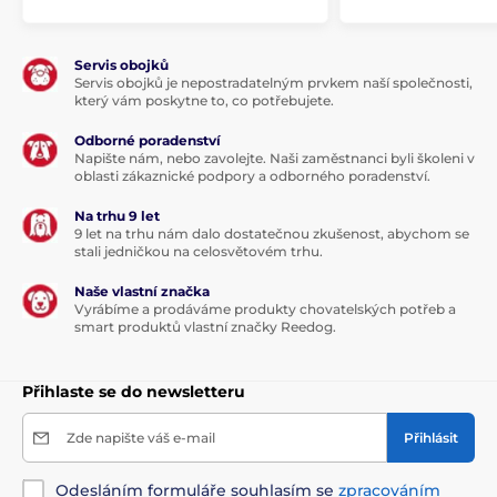
Servis obojků
Servis obojků je nepostradatelným prvkem naší společnosti,
který vám poskytne to, co potřebujete.
Odborné poradenství
Napište nám, nebo zavolejte. Naši zaměstnanci byli školeni v
oblasti zákaznické podpory a odborného poradenství.
Na trhu 9 let
9 let na trhu nám dalo dostatečnou zkušenost, abychom se
stali jedničkou na celosvětovém trhu.
Naše vlastní značka
Vyrábíme a prodáváme produkty chovatelských potřeb a
smart produktů vlastní značky Reedog.
Přihlaste se do newsletteru
Zde napište váš e-mail
Přihlásit
Odesláním formuláře souhlasím se
zpracováním