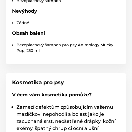
Bezoplachový šampon
Technické specifikace se mohou změnit bez
Nevýhody
výslovného upozornění. Obrázky mají pouze
ilustrativní charakter.
Žádné
Obsah balení
Produkt je zařazen v kategoriích
Bezoplachový šampon pro psy Animology Mucky
Pup, 250 ml
Chovatelství
Kosmetika a péče
Péče o kůži a srst
Šampóny pro psy
Animology
% Chovatelství
Kosmetika pro psy
% Kosmetika a péče
V čem vám kosmetika pomůže?
Zamezí defektům způsobujícím vašemu
mazlíčkovi nepohodlí a bolest jako je
zacuchaná srst, neošetřené drápky, kožní
exémy, špatný chrup či oční a ušní