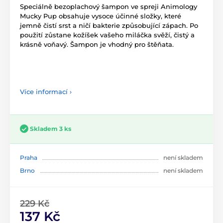
Speciálně bezoplachový šampon ve spreji Animology
Mucky Pup obsahuje vysoce účinné složky, které
jemně čistí srst a ničí bakterie způsobující zápach. Po
použití zůstane kožíšek vašeho miláčka svěží, čistý a
krásně voňavý. Šampon je vhodný pro štěňata.
Více informací ›
Skladem 3 ks
Praha
není skladem
Brno
není skladem
229 Kč
137 Kč