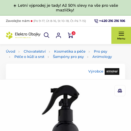
☀️ Letní výprodej je tady! Až 50% slevy na vše pro vaše
mazlíčky!
+420 216 216 106
Zavolejte nám
(Po 9-17, Út 8-16, St 10-18, Čt-Pá 7-15)
0
Menu
Úvod
Chovatelství
Kosmetika a péče
Pro psy
Péče o kůži a srst
Šampóny pro psy
Animology
Výrobce